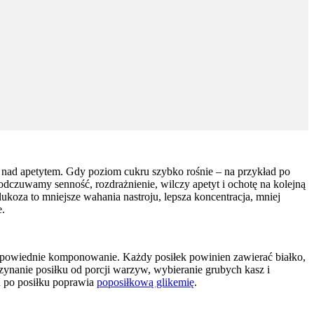
olę nad apetytem. Gdy poziom cukru szybko rośnie – na przykład po
czuwamy senność, rozdrażnienie, wilczy apetyt i ochotę na kolejną
ukoza to mniejsze wahania nastroju, lepsza koncentracja, mniej
e.
 odpowiednie komponowanie. Każdy posiłek powinien zawierać białko,
zynanie posiłku od porcji warzyw, wybieranie grubych kasz i
u po posiłku poprawia
poposiłkową glikemię
.