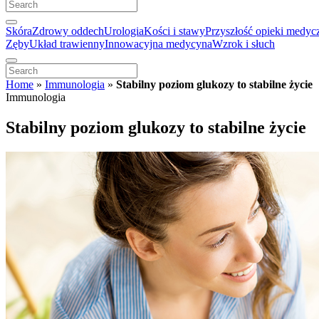
Skóra
Zdrowy oddech
Urologia
Kości i stawy
Przyszłość opieki medyc
Zęby
Układ trawienny
Innowacyjna medycyna
Wzrok i słuch
Home
»
Immunologia
»
Stabilny poziom glukozy to stabilne życie
Immunologia
Stabilny poziom glukozy to stabilne życie