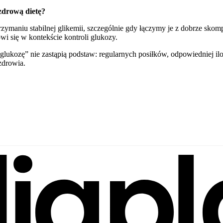
zdrową dietę?
zymaniu stabilnej glikemii, szczególnie gdy łączymy je z dobrze skom
i się w kontekście kontroli glukozy.
lukozę” nie zastąpią podstaw: regularnych posiłków, odpowiedniej iloś
zdrowia.