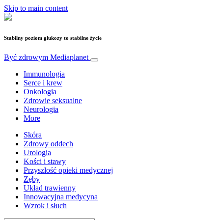
Skip to main content
Stabilny poziom glukozy to stabilne życie
Być zdrowym
Mediaplanet
Immunologia
Serce i krew
Onkologia
Zdrowie seksualne
Neurologia
More
Skóra
Zdrowy oddech
Urologia
Kości i stawy
Przyszłość opieki medycznej
Zęby
Układ trawienny
Innowacyjna medycyna
Wzrok i słuch