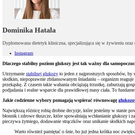
Dominika Hatala
Dyplomowana dietetyk kliniczna, specjalizująca się w żywieniu oraz
Instagram
Dlaczego stabilny poziom glukozy jest tak ważny dla samopoczuc
Utrzymanie
stabilnej glukozy
to jeden z najprostszych sposobów, by w
słodkim, niepoprawnie zbilansowanym śniadaniu – organizm reaguje 
przekąskę. Z czasem takie wahania obciążają trzustkę, zaburzają gos
podjadania i realne wsparcie dla prawidłowej masy ciała. To fundame
Jakie codzienne wybory pomagają wspierać równowagę
glukozo
Największą różnicę robią drobne decyzje, które jesteśmy w stanie p
błonnik i zdrowe tłuszcze, które spowalniają wchłanianie glukozy i
pieczywa żytniego, dodawanie strączków oraz unikanie słodkich nap
Warto również pamiętać o śnie, bo już jedna krótka noc zwięks