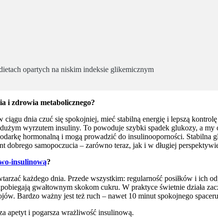
 dietach opartych na niskim indeksie glikemicznym
ia i zdrowia metabolicznego?
 ciągu dnia czuć się spokojniej, mieć stabilną energię i lepszą kontr
dużym wyrzutem insuliny. To powoduje szybki spadek glukozy, a my od
podarkę hormonalną i mogą prowadzić do insulinooporności. Stabilna gl
nt dobrego samopoczucia – zarówno teraz, jak i w długiej perspektywi
wo-insulinową
?
owtarzać każdego dnia. Przede wszystkim: regularność posiłków i ich
 zapobiegają gwałtownym skokom cukru. W praktyce świetnie działa zac
ojów. Bardzo ważny jest też ruch – nawet 10 minut spokojnego spacer
za apetyt i pogarsza wrażliwość insulinową.