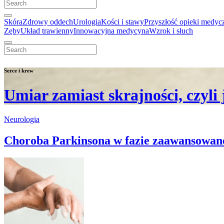
Skóra
Zdrowy oddech
Urologia
Kości i stawy
Przyszłość opieki medyc
Zęby
Układ trawienny
Innowacyjna medycyna
Wzrok i słuch
Serce i krew
Umiar zamiast skrajności, czyl
Neurologia
Choroba Parkinsona w fazie zaawansowanej