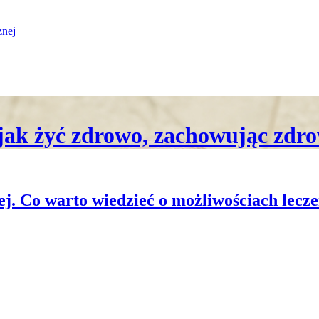
znej
i jak żyć zdrowo, zachowując zdr
. Co warto wiedzieć o możliwościach lecze