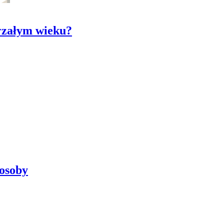
jrzałym wieku?
posoby