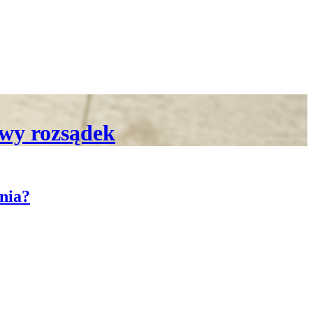
owy rozsądek
nia?