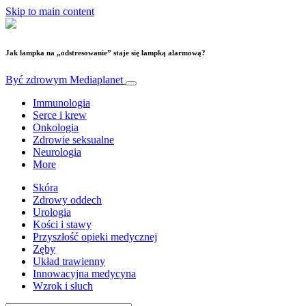
Skip to main content
Jak lampka na „odstresowanie” staje się lampką alarmową?
Być zdrowym
Mediaplanet
Immunologia
Serce i krew
Onkologia
Zdrowie seksualne
Neurologia
More
Skóra
Zdrowy oddech
Urologia
Kości i stawy
Przyszłość opieki medycznej
Zęby
Układ trawienny
Innowacyjna medycyna
Wzrok i słuch