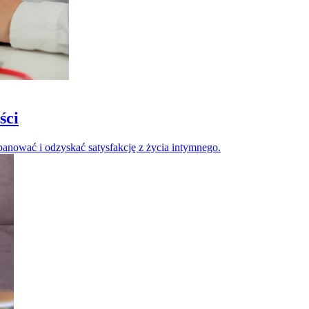
ści
panować i odzyskać satysfakcję z życia intymnego.