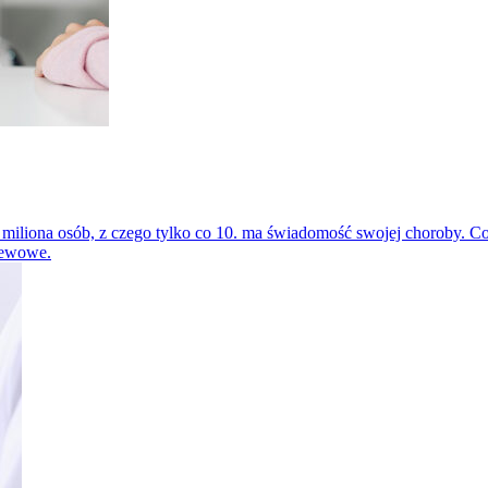
,5 miliona osób, z czego tylko co 10. ma świadomość swojej choroby. 
iewowe.