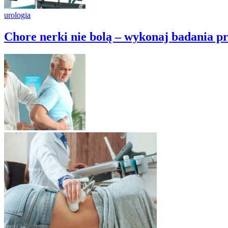
urologia
Chore nerki nie bolą – wykonaj badania pr