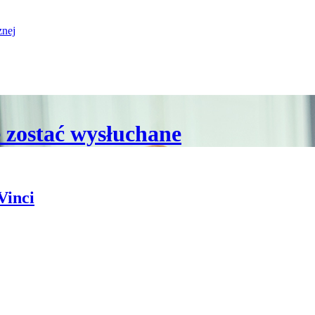
znej
e zostać wysłuchane
Vinci