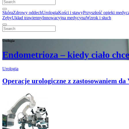
Skóra
Zdrowy oddech
Urologia
Kości i stawy
Przyszłość opieki medyc
Zęby
Układ trawienny
Innowacyjna medycyna
Wzrok i słuch
Urologia
Endometrioza – kiedy ciało chc
Urologia
Operacje urologiczne z zastosowaniem da 