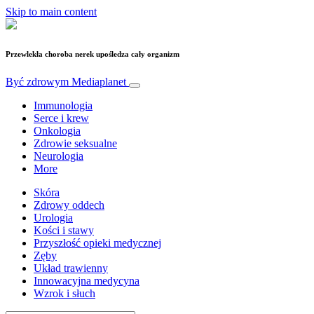
Skip to main content
Przewlekła choroba nerek upośledza cały organizm
Być zdrowym
Mediaplanet
Immunologia
Serce i krew
Onkologia
Zdrowie seksualne
Neurologia
More
Skóra
Zdrowy oddech
Urologia
Kości i stawy
Przyszłość opieki medycznej
Zęby
Układ trawienny
Innowacyjna medycyna
Wzrok i słuch