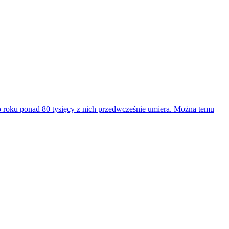
Co roku ponad 80 tysięcy z nich przedwcześnie umiera. Można temu