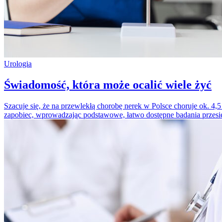
Urologia
Świadomość, która może ocalić wiele żyć
Szacuje się, że na przewlekłą chorobę nerek w Polsce choruje ok. 4
zapobiec, wprowadzając podstawowe, łatwo dostępne badania przes