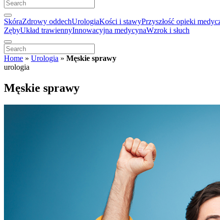
Skóra
Zdrowy oddech
Urologia
Kości i stawy
Przyszłość opieki medyc
Zęby
Układ trawienny
Innowacyjna medycyna
Wzrok i słuch
Home
»
Urologia
»
Męskie sprawy
urologia
Męskie sprawy