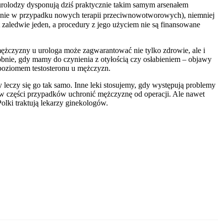
rolodzy dysponują dziś praktycznie takim samym arsenałem
ównie w przypadku nowych terapii przeciwnowotworowych), niemniej
 zaledwie jeden, a procedury z jego użyciem nie są finansowane
ężczyzny u urologa może zagwarantować nie tylko zdrowie, ale i
obnie, gdy mamy do czynienia z otyłością czy osłabieniem – objawy
 poziomem testosteronu u mężczyzn.
 leczy się go tak samo. Inne leki stosujemy, gdy występują problemy
w części przypadków uchronić mężczyznę od operacji. Ale nawet
Polki traktują lekarzy ginekologów.