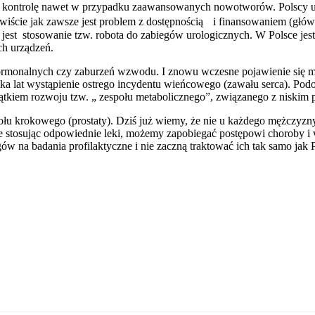
ce kontrolę nawet w przypadku zaawansowanych nowotworów. Polscy u
ywiście jak zawsze jest problem z dostępnością i finansowaniem (gł
jest stosowanie tzw. robota do zabiegów urologicznych. W Polsce jest
h urządzeń.
 hormonalnych czy zaburzeń wzwodu. I znowu wczesne pojawienie się m
lka lat wystąpienie ostrego incydentu wieńcowego (zawału serca). Pod
ątkiem rozwoju tzw. „ zespołu metabolicznego”, związanego z niskim
ołu krokowego (prostaty). Dziś już wiemy, że nie u każdego mężczyzny
e stosując odpowiednie leki, możemy zapobiegać postępowi choroby i 
gów na badania profilaktyczne i nie zaczną traktować ich tak samo jak 