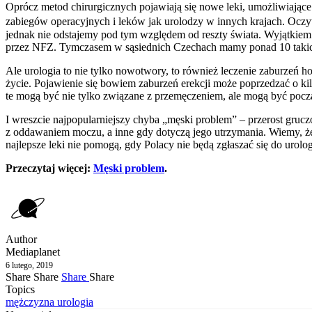
Oprócz metod chirurgicznych pojawiają się nowe leki, umożliwiają
zabiegów operacyjnych i leków jak urolodzy w innych krajach. Ocz
jednak nie odstajemy pod tym względem od reszty świata. Wyjątkiem 
przez NFZ. Tymczasem w sąsiednich Czechach mamy ponad 10 takic
Ale urologia to nie tylko nowotwory, to również leczenie zaburzeń
życie. Pojawienie się bowiem zaburzeń erekcji może poprzedzać o ki
te mogą być nie tylko związane z przemęczeniem, ale mogą być pocz
I wreszcie najpopularniejszy chyba „męski problem” – przerost grucz
z oddawaniem moczu, a inne gdy dotyczą jego utrzymania. Wiemy, ż
najlepsze leki nie pomogą, gdy Polacy nie będą zgłaszać się do urolo
Przeczytaj więcej:
Męski problem
.
Author
Mediaplanet
6 lutego, 2019
Share
Share
Share
Share
Topics
mężczyzna
urologia