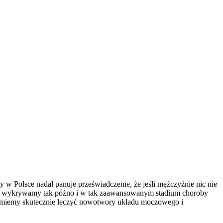
ety w Polsce nadal panuje przeświadczenie, że jeśli mężczyźnie nic nie
ologa wykrywamy tak późno i w tak zaawansowanym stadium choroby
. Umiemy skutecznie leczyć nowotwory układu moczowego i