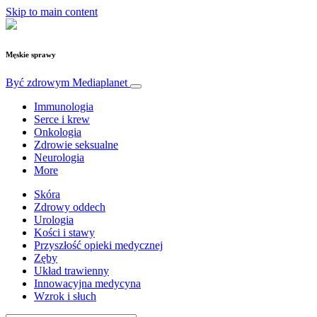
Skip to main content
Męskie sprawy
Być zdrowym
Mediaplanet
Immunologia
Serce i krew
Onkologia
Zdrowie seksualne
Neurologia
More
Skóra
Zdrowy oddech
Urologia
Kości i stawy
Przyszłość opieki medycznej
Zęby
Układ trawienny
Innowacyjna medycyna
Wzrok i słuch