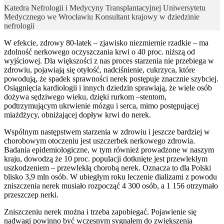
Katedra Nefrologii i Medycyny Transplantacyjnej Uniwersytetu
Medycznego we Wrocławiu Konsultant krajowy w dziedzinie
nefrologii
W efekcie, zdrowy 80-latek – zjawisko niezmiernie rzadkie – ma
zdolność nerkowego oczyszczania krwi o 40 proc. niższą od
wyjściowej. Dla większości z nas proces starzenia nie przebiega w
zdrowiu, pojawiają się otyłość, nadciśnienie, cukrzyca, które
powodują, że spadek sprawności nerek postępuje znacznie szybciej.
Osiągnięcia kardiologii i innych dziedzin sprawiają, że wiele osób
dożywa sędziwego wieku, dzięki rurkom –stentom,
podtrzymującym ukrwienie mózgu i serca, mimo postępującej
miażdżycy, obniżającej dopływ krwi do nerek.
Wspólnym następstwem starzenia w zdrowiu i jeszcze bardziej w
chorobowym otoczeniu jest uszczerbek nerkowego zdrowia.
Badania epidemiologiczne, w tym również prowadzone w naszym
kraju, dowodzą że 10 proc. populacji dotknięte jest przewlekłym
uszkodzeniem – przewlekłą chorobą nerek. Oznacza to dla Polski
blisko 3,9 mln osób. W ubiegłym roku leczenie dializami z powodu
zniszczenia nerek musiało rozpocząć 4 300 osób, a 1 156 otrzymało
przeszczep nerki.
Zniszczeniu nerek można i trzeba zapobiegać. Pojawienie się
nadwagi powinno być wczesnym sygnałem do zwiększenia