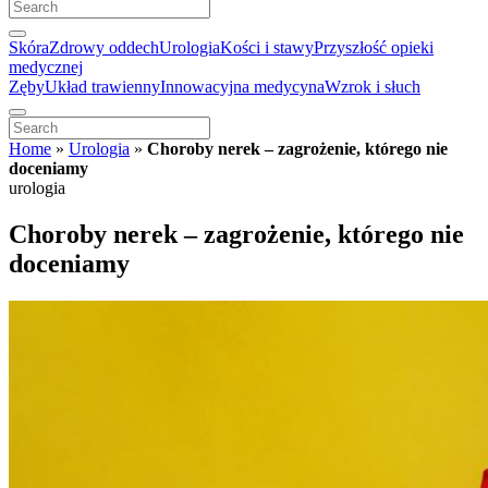
Skóra
Zdrowy oddech
Urologia
Kości i stawy
Przyszłość opieki
medycznej
Zęby
Układ trawienny
Innowacyjna medycyna
Wzrok i słuch
Home
»
Urologia
»
Choroby nerek – zagrożenie, którego nie
doceniamy
urologia
Choroby nerek – zagrożenie, którego nie
doceniamy