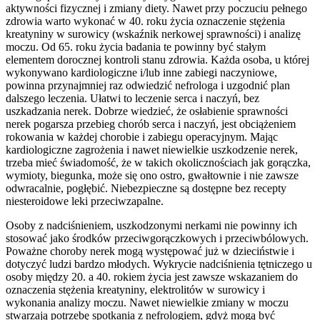
aktywności fizycznej i zmiany diety. Nawet przy poczuciu pełnego
zdrowia warto wykonać w 40. roku życia oznaczenie stężenia
kreatyniny w surowicy (wskaźnik nerkowej sprawności) i analizę
moczu. Od 65. roku życia badania te powinny być stałym
elementem dorocznej kontroli stanu zdrowia. Każda osoba, u której
wykonywano kardiologiczne i/lub inne zabiegi naczyniowe,
powinna przynajmniej raz odwiedzić nefrologa i uzgodnić plan
dalszego leczenia. Ułatwi to leczenie serca i naczyń, bez
uszkadzania nerek. Dobrze wiedzieć, że osłabienie sprawności
nerek pogarsza przebieg chorób serca i naczyń, jest obciążeniem
rokowania w każdej chorobie i zabiegu operacyjnym. Mając
kardiologiczne zagrożenia i nawet niewielkie uszkodzenie nerek,
trzeba mieć świadomość, że w takich okolicznościach jak gorączka,
wymioty, biegunka, może się ono ostro, gwałtownie i nie zawsze
odwracalnie, pogłębić. Niebezpieczne są dostępne bez recepty
niesteroidowe leki przeciwzapalne.
Osoby z nadciśnieniem, uszkodzonymi nerkami nie powinny ich
stosować jako środków przeciwgorączkowych i przeciwbólowych.
Poważne choroby nerek mogą występować już w dzieciństwie i
dotyczyć ludzi bardzo młodych. Wykrycie nadciśnienia tętniczego u
osoby między 20. a 40. rokiem życia jest zawsze wskazaniem do
oznaczenia stężenia kreatyniny, elektrolitów w surowicy i
wykonania analizy moczu. Nawet niewielkie zmiany w moczu
stwarzają potrzebę spotkania z nefrologiem, gdyż mogą być