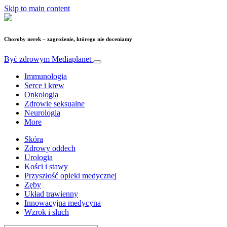
Skip to main content
Choroby nerek – zagrożenie, którego nie doceniamy
Być zdrowym
Mediaplanet
Immunologia
Serce i krew
Onkologia
Zdrowie seksualne
Neurologia
More
Skóra
Zdrowy oddech
Urologia
Kości i stawy
Przyszłość opieki medycznej
Zęby
Układ trawienny
Innowacyjna medycyna
Wzrok i słuch