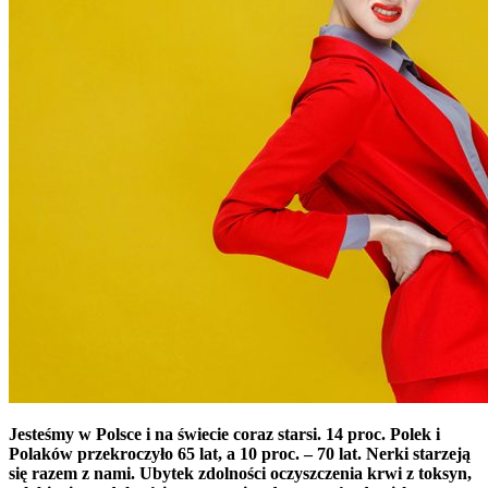
Jesteśmy w Polsce i na świecie coraz starsi. 14 proc. Polek i
Polaków przekroczyło 65 lat, a 10 proc. – 70 lat. Nerki starzeją
się razem z nami. Ubytek zdolności oczyszczenia krwi z toksyn,