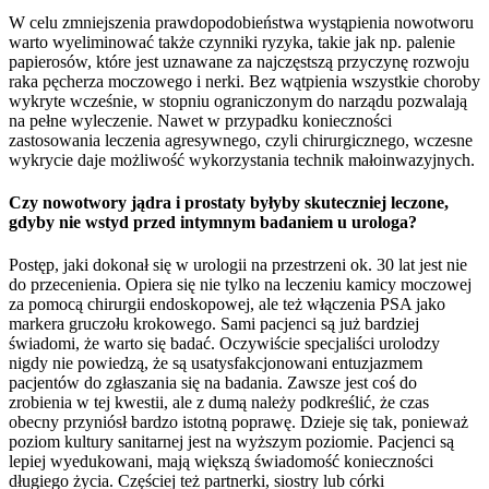
W celu zmniejszenia prawdopodobieństwa wystąpienia nowotworu
warto wyeliminować także czynniki ryzyka, takie jak np. palenie
papierosów, które jest uznawane za najczęstszą przyczynę rozwoju
raka pęcherza moczowego i nerki. Bez wątpienia wszystkie choroby
wykryte wcześnie, w stopniu ograniczonym do narządu pozwalają
na pełne wyleczenie. Nawet w przypadku konieczności
zastosowania leczenia agresywnego, czyli chirurgicznego, wczesne
wykrycie daje możliwość wykorzystania technik małoinwazyjnych.
Czy nowotwory jądra i prostaty byłyby skuteczniej leczone,
gdyby nie wstyd przed intymnym badaniem u urologa?
Postęp, jaki dokonał się w urologii na przestrzeni ok. 30 lat jest nie
do przecenienia. Opiera się nie tylko na leczeniu kamicy moczowej
za pomocą chirurgii endoskopowej, ale też włączenia PSA jako
markera gruczołu krokowego. Sami pacjenci są już bardziej
świadomi, że warto się badać. Oczywiście specjaliści urolodzy
nigdy nie powiedzą, że są usatysfakcjonowani entuzjazmem
pacjentów do zgłaszania się na badania. Zawsze jest coś do
zrobienia w tej kwestii, ale z dumą należy podkreślić, że czas
obecny przyniósł bardzo istotną poprawę. Dzieje się tak, ponieważ
poziom kultury sanitarnej jest na wyższym poziomie. Pacjenci są
lepiej wyedukowani, mają większą świadomość konieczności
długiego życia. Częściej też partnerki, siostry lub córki