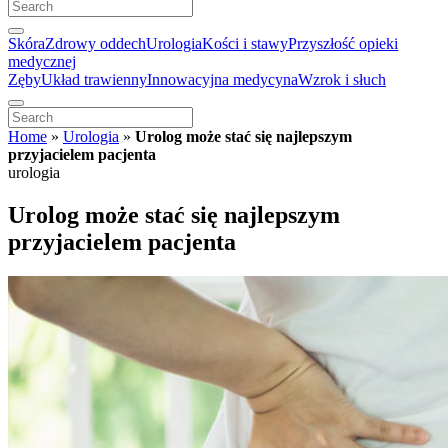
Skóra
Zdrowy oddech
Urologia
Kości i stawy
Przyszłość opieki
medycznej
Zęby
Układ trawienny
Innowacyjna medycyna
Wzrok i słuch
Home
»
Urologia
»
Urolog może stać się najlepszym
przyjacielem pacjenta
urologia
Urolog może stać się najlepszym
przyjacielem pacjenta