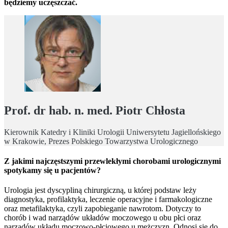
będziemy uczęszczać.
Prof. dr hab. n. med. Piotr Chłosta
Kierownik Katedry i Kliniki Urologii Uniwersytetu Jagiellońskiego
w Krakowie, Prezes Polskiego Towarzystwa Urologicznego
Z jakimi najczęstszymi przewlekłymi chorobami urologicznymi
spotykamy się u pacjentów?
Urologia jest dyscypliną chirurgiczną, u której podstaw leży
diagnostyka, profilaktyka, leczenie operacyjne i farmakologiczne
oraz metafilaktyka, czyli zapobieganie nawrotom. Dotyczy to
chorób i wad narządów układów moczowego u obu płci oraz
narządów układu moczowo-płciowego u mężczyzn. Odnosi się do