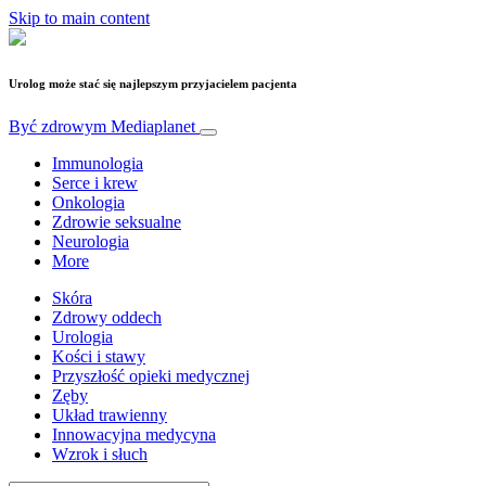
Skip to main content
Urolog może stać się najlepszym przyjacielem pacjenta
Być zdrowym
Mediaplanet
Immunologia
Serce i krew
Onkologia
Zdrowie seksualne
Neurologia
More
Skóra
Zdrowy oddech
Urologia
Kości i stawy
Przyszłość opieki medycznej
Zęby
Układ trawienny
Innowacyjna medycyna
Wzrok i słuch