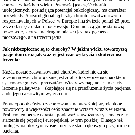
chorych w każdym wieku. Przeważająca część chorób
urologicznych, posiadająca potencjał onkologiczny, ma charakter
przewlekły. Spośród globalnej liczby chorób nowotworowych
rozpoznawalnych w Polsce, w Europie i na świecie ponad 25 proc.
wywodzi się z układu moczowego. Dominującą grupę stanowią
nowotwory stercza, na drugim miejscu jest rak pęcherza
moczowego, a na trzecim jądra.
Jak niebezpieczne są to choroby? W jakim wieku towarzyszą
pacjentom oraz jak ważny jest czas wykrycia i skuteczność
leczenia?
Każda postać zaawansowanej choroby, której nie da się
wyeliminować chirurgicznie jest zdolna to stworzenia charakteru
systemowego, czyli przerzutów. Wtedy wymagane jest niestety
leczenie paliatywne – skupiające się na przedłużeniu życia pacjenta,
a nie jego całkowitym wyleczeniu.
Prawdopodobieństwo zachorowania na wcześniej wymienione
nowotwory u większości osób znacznie wzrasta wraz z wiekiem.
Problem ten będzie narastał, ponieważ zauważamy systematyczne
starzenie się populacji europejskiej, w tym polskiej. Dlatego też
urolog w najbliższym czasie może się stać najlepszym przyjacielem
pacjenta.