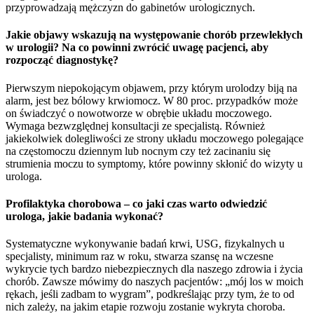
przyprowadzają mężczyzn do gabinetów urologicznych.
Jakie objawy wskazują na występowanie chorób przewlekłych
w urologii? Na co powinni zwrócić uwagę pacjenci, aby
rozpocząć diagnostykę?
Pierwszym niepokojącym objawem, przy którym urolodzy biją na
alarm, jest bez bólowy krwiomocz. W 80 proc. przypadków może
on świadczyć o nowotworze w obrębie układu moczowego.
Wymaga bezwzględnej konsultacji ze specjalistą. Również
jakiekolwiek dolegliwości ze strony układu moczowego polegające
na częstomoczu dziennym lub nocnym czy też zacinaniu się
strumienia moczu to symptomy, które powinny skłonić do wizyty u
urologa.
Profilaktyka chorobowa – co jaki czas warto odwiedzić
urologa, jakie badania wykonać?
Systematyczne wykonywanie badań krwi, USG, fizykalnych u
specjalisty, minimum raz w roku, stwarza szansę na wczesne
wykrycie tych bardzo niebezpiecznych dla naszego zdrowia i życia
chorób. Zawsze mówimy do naszych pacjentów: „mój los w moich
rękach, jeśli zadbam to wygram”, podkreślając przy tym, że to od
nich zależy, na jakim etapie rozwoju zostanie wykryta choroba.