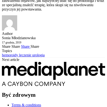
zauważeniu objawów, jak najszybciej udać się do proktologa i wraz
ze specjalistą znaleźć terapię, która skupi się na niwelowaniu
przyczyn jej powstawania.
Author
Sonia Młodzianowska
17 grudnia, 2019
Share
Share
Share
Share
Topics
hemoroidy
leczenie
urologia
Next article
Być zdrowym
Terms & conditions