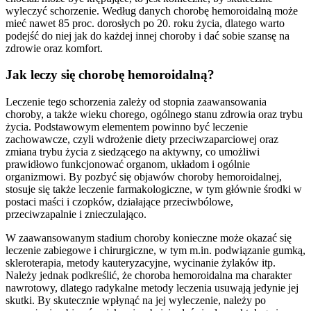
wyleczyć schorzenie. Według danych chorobę hemoroidalną może
mieć nawet 85 proc. dorosłych po 20. roku życia, dlatego warto
podejść do niej jak do każdej innej choroby i dać sobie szansę na
zdrowie oraz komfort.
Jak leczy się chorobę hemoroidalną?
Leczenie tego schorzenia zależy od stopnia zaawansowania
choroby, a także wieku chorego, ogólnego stanu zdrowia oraz trybu
życia. Podstawowym elementem powinno być leczenie
zachowawcze, czyli wdrożenie diety przeciwzaparciowej oraz
zmiana trybu życia z siedzącego na aktywny, co umożliwi
prawidłowo funkcjonować organom, układom i ogólnie
organizmowi. By pozbyć się objawów choroby hemoroidalnej,
stosuje się także leczenie farmakologiczne, w tym głównie środki w
postaci maści i czopków, działające przeciwbólowe,
przeciwzapalnie i znieczulająco.
W zaawansowanym stadium choroby konieczne może okazać się
leczenie zabiegowe i chirurgiczne, w tym m.in. podwiązanie gumką,
skleroterapia, metody kauteryzacyjne, wycinanie żylaków itp.
Należy jednak podkreślić, że choroba hemoroidalna ma charakter
nawrotowy, dlatego radykalne metody leczenia usuwają jedynie jej
skutki. By skutecznie wpłynąć na jej wyleczenie, należy po