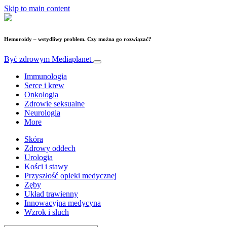
Skip to main content
Hemoroidy – wstydliwy problem. Czy można go rozwiązać?
Być zdrowym
Mediaplanet
Immunologia
Serce i krew
Onkologia
Zdrowie seksualne
Neurologia
More
Skóra
Zdrowy oddech
Urologia
Kości i stawy
Przyszłość opieki medycznej
Zęby
Układ trawienny
Innowacyjna medycyna
Wzrok i słuch