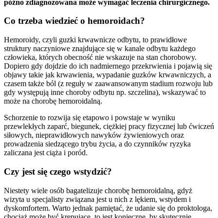
późno zdiagnozowana może wymagać leczenia chirurgicznego.
Co trzeba wiedzieć o hemoroidach?
Hemoroidy, czyli guzki krwawnicze odbytu, to prawidłowe
struktury naczyniowe znajdujące się w kanale odbytu każdego
człowieka, których obecność nie wskazuje na stan chorobowy.
Dopiero gdy dojdzie do ich nadmiernego przekrwienia i pojawią się
objawy takie jak krwawienia, wypadanie guzków krwawniczych, a
czasem także ból (z reguły w zaawansowanym stadium rozwoju lub
gdy występują inne choroby odbytu np. szczelina), wskazywać to
może na chorobę hemoroidalną.
Schorzenie to rozwija się etapowo i powstaje w wyniku
przewlekłych zaparć, biegunek, ciężkiej pracy fizycznej lub ćwiczeń
siłowych, nieprawidłowych nawyków żywieniowych oraz
prowadzenia siedzącego trybu życia, a do czynników ryzyka
zaliczana jest ciąża i poród.
Czy jest się czego wstydzić?
Niestety wiele osób bagatelizuje chorobę hemoroidalną, gdyż
wizyta u specjalisty związana jest u nich z lękiem, wstydem i
dyskomfortem. Warto jednak pamiętać, że udanie się do proktologa,
chociaż może być krępujące, to jest konieczne, by skutecznie