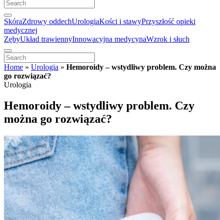
Skóra
Zdrowy oddech
Urologia
Kości i stawy
Przyszłość opieki
medycznej
Zęby
Układ trawienny
Innowacyjna medycyna
Wzrok i słuch
Home
»
Urologia
»
Hemoroidy – wstydliwy problem. Czy można
go rozwiązać?
Urologia
Hemoroidy – wstydliwy problem. Czy
można go rozwiązać?