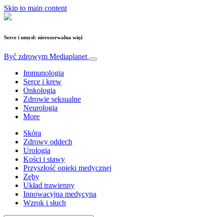
Skip to main content
Serce i umysł: nierozerwalna więź
Być zdrowym
Mediaplanet
Immunologia
Serce i krew
Onkologia
Zdrowie seksualne
Neurologia
More
Skóra
Zdrowy oddech
Urologia
Kości i stawy
Przyszłość opieki medycznej
Zęby
Układ trawienny
Innowacyjna medycyna
Wzrok i słuch