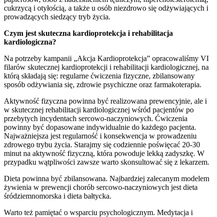
cukrzycą i otyłością, a także u osób niezdrowo się odżywiających i
prowadzących siedzący tryb życia.
Czym jest skuteczna kardioprotekcja i rehabilitacja
kardiologiczna?
Na potrzeby kampanii „Akcja Kardioprotekcja” opracowaliśmy VI
filarów skutecznej kardioprotekcji i rehabilitacji kardiologicznej, na
którą składają się: regularne ćwiczenia fizyczne, zbilansowany
sposób odżywiania się, zdrowie psychiczne oraz farmakoterapia.
Aktywność fizyczna powinna być realizowana prewencyjnie, ale i
w skutecznej rehabilitacji kardiologicznej wśród pacjentów po
przebytych incydentach sercowo-naczyniowych. Ćwiczenia
powinny być dopasowane indywidualnie do każdego pacjenta.
Najważniejsza jest regularność i konsekwencja w prowadzeniu
zdrowego trybu życia. Starajmy się codziennie poświęcać 20-30
minut na aktywność fizyczną, która powoduje lekką zadyszkę. W
przypadku wątpliwości zawsze warto skonsultować się z lekarzem.
Dieta powinna być zbilansowana. Najbardziej zalecanym modelem
żywienia w prewencji chorób sercowo-naczyniowych jest dieta
śródziemnomorska i dieta bałtycka.
Warto też pamiętać o wsparciu psychologicznym. Medytacja i