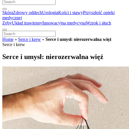
Skóra
Zdrowy oddech
Urologia
Kości i stawy
Przyszłość opieki
medycznej
Zęby
Układ trawienny
Innowacyjna medycyna
Wzrok i słuch
Home
»
Serce i krew
»
Serce i umysł: nierozerwalna więź
Serce i krew
Serce i umysł: nierozerwalna więź