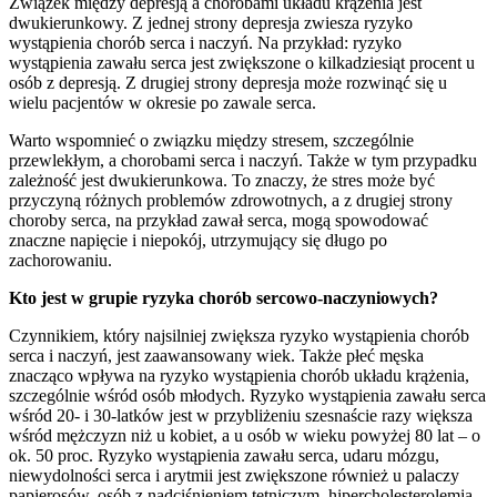
Związek między depresją a chorobami układu krążenia jest
dwukierunkowy. Z jednej strony depresja zwiesza ryzyko
wystąpienia chorób serca i naczyń. Na przykład: ryzyko
wystąpienia zawału serca jest zwiększone o kilkadziesiąt procent u
osób z depresją. Z drugiej strony depresja może rozwinąć się u
wielu pacjentów w okresie po zawale serca.
Warto wspomnieć o związku między stresem, szczególnie
przewlekłym, a chorobami serca i naczyń. Także w tym przypadku
zależność jest dwukierunkowa. To znaczy, że stres może być
przyczyną różnych problemów zdrowotnych, a z drugiej strony
choroby serca, na przykład zawał serca, mogą spowodować
znaczne napięcie i niepokój, utrzymujący się długo po
zachorowaniu.
Kto jest w grupie ryzyka chorób sercowo-naczyniowych?
Czynnikiem, który najsilniej zwiększa ryzyko wystąpienia chorób
serca i naczyń, jest zaawansowany wiek. Także płeć męska
znacząco wpływa na ryzyko wystąpienia chorób układu krążenia,
szczególnie wśród osób młodych. Ryzyko wystąpienia zawału serca
wśród 20- i 30-latków jest w przybliżeniu szesnaście razy większa
wśród mężczyzn niż u kobiet, a u osób w wieku powyżej 80 lat – o
ok. 50 proc. Ryzyko wystąpienia zawału serca, udaru mózgu,
niewydolności serca i arytmii jest zwiększone również u palaczy
papierosów, osób z nadciśnieniem tętniczym, hipercholesterolemią,