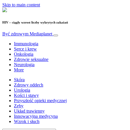
Skip to main content
HIV – ciągły wzrost liczby wykrytych zakażań
Być zdrowym
Mediaplanet
Immunologia
Serce i krew
Onkologia
Zdrowie seksualne
Neurologia
More
Skóra
Zdrowy oddech
Urologia
Kości i stawy
Przyszłość opieki medycznej
Zęby
Układ trawienny
Innowacyjna medycyna
Wzrok i słuch