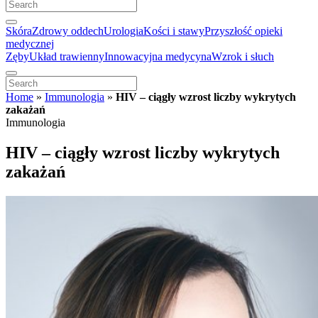
Skóra
Zdrowy oddech
Urologia
Kości i stawy
Przyszłość opieki
medycznej
Zęby
Układ trawienny
Innowacyjna medycyna
Wzrok i słuch
Home
»
Immunologia
»
HIV – ciągły wzrost liczby wykrytych
zakażań
Immunologia
HIV – ciągły wzrost liczby wykrytych
zakażań