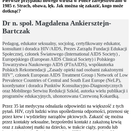
Pierwsze przypadki nowego wirusa w Polsce zarejestrowano w
1985 r. Strach, obawa, lęk. Jak można się zakazić, kogo może
dotknąć?
Dr n. społ. Magdalena Ankiersztejn-
Bartczak
Pedagog, edukator seksualny, socjolog, certyfikowany edukator,
konsultant i doradca HIV/AIDS, Prezes Zarządu Fundacji Edukacji
Społecznej, członek Światowego (International AIDS Society) ,
Europejskiego (European AIDS Clinical Society) i Polskiego
Towarzystwa Naukowego AIDS (PTnAIDS), współautorka
Polskich Rekomendacji „Zasady opieki nad osobami zakażonymi
HIV”, członek European AIDS Treatment Group i Network of Low
Prevalence Countries of Central and South East Europe (NeLP),
koordynator i doradca Punktów Konsultacyjno-Diagnostycznych
oraz Mobilnego Serwisu Redukcji Szkód, autorka wielu publikacji i
programów edukacyjnych, uhonorowana Czerwoną Kokardką.
Przez 35 lat medycyna odnalazła odpowiedzi na większość z tych
pytań. HIV, czyli ludzki wirus upośledzenia odporności, przenosi się
przez krew i wydzieliny narządów płciowych. Zakazić się można
przez kontakty seksualne, bezpośredni kontakt z zakażoną krwią
oraz z zakażonej matki na dziecko, w trakcie ciąży, porodu lub