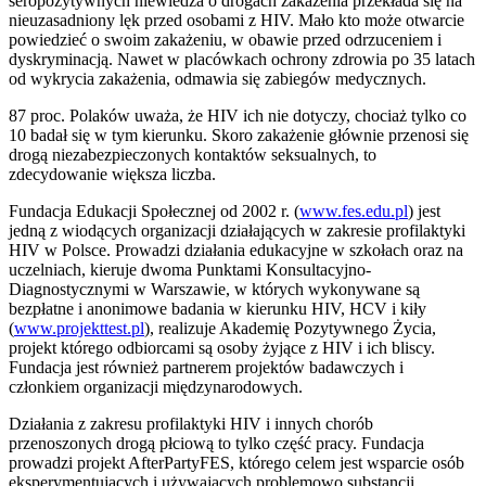
seropozytywnych niewiedza o drogach zakażenia przekłada się na
nieuzasadniony lęk przed osobami z HIV. Mało kto może otwarcie
powiedzieć o swoim zakażeniu, w obawie przed odrzuceniem i
dyskryminacją. Nawet w placówkach ochrony zdrowia po 35 latach
od wykrycia zakażenia, odmawia się zabiegów medycznych.
87 proc. Polaków uważa, że HIV ich nie dotyczy, chociaż tylko co
10 badał się w tym kierunku. Skoro zakażenie głównie przenosi się
drogą niezabezpieczonych kontaktów seksualnych, to
zdecydowanie większa liczba.
Fundacja Edukacji Społecznej od 2002 r. (
www.fes.edu.pl
) jest
jedną z wiodących organizacji działających w zakresie profilaktyki
HIV w Polsce. Prowadzi działania edukacyjne w szkołach oraz na
uczelniach, kieruje dwoma Punktami Konsultacyjno-
Diagnostycznymi w Warszawie, w których wykonywane są
bezpłatne i anonimowe badania w kierunku HIV, HCV i kiły
(
www.projekttest.pl
), realizuje Akademię Pozytywnego Życia,
projekt którego odbiorcami są osoby żyjące z HIV i ich bliscy.
Fundacja jest również partnerem projektów badawczych i
członkiem organizacji międzynarodowych.
Działania z zakresu profilaktyki HIV i innych chorób
przenoszonych drogą płciową to tylko część pracy. Fundacja
prowadzi projekt AfterPartyFES, którego celem jest wsparcie osób
eksperymentujących i używających problemowo substancji