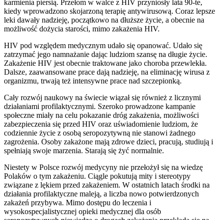
karmienia piersią. Przełom w walce z HIV przyniosły lata 90-te,
kiedy wprowadzono skojarzoną terapię antywirusową. Coraz lepsze
leki dawały nadzieję, początkowo na dłuższe życie, a obecnie na
możliwość dożycia starości, mimo zakażenia HIV.
HIV pod względem medycznym udało się opanować. Udało się
zatrzymać jego namnażanie dając ludziom szansę na długie życie.
Zakażenie HIV jest obecnie traktowane jako choroba przewlekła.
Dalsze, zaawansowane prace dają nadzieję, na eliminację wirusa z
organizmu, trwają też intensywne prace nad szczepionką.
Cały rozwój naukowy na świecie wiązał się również z licznymi
działaniami profilaktycznymi. Szeroko prowadzone kampanie
społeczne miały na celu pokazanie dróg zakażenia, możliwości
zabezpieczenia się przed HIV oraz uświadomienie ludziom, że
codziennie życie z osobą seropozytywną nie stanowi żadnego
zagrożenia. Osoby zakażone mają zdrowe dzieci, pracują, studiują i
spełniają swoje marzenia. Starają się żyć normalnie.
Niestety w Polsce rozwój medycyny nie przełożył się na wiedzę
Polaków o tym zakażeniu. Ciągle pokutują mity i stereotypy
związane z lękiem przed zakażeniem. W ostatnich latach środki na
działania profilaktyczne maleją, a liczba nowo potwierdzonych
zakażeń przybywa. Mimo dostępu do leczenia i
wysokospecjalistycznej opieki medycznej dla osób