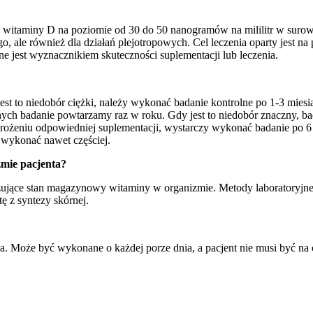
e witaminy D na poziomie od 30 do 50 nanogramów na mililitr w surowi
go, ale również dla działań plejotropowych. Cel leczenia oparty jest
ne jest wyznacznikiem skuteczności suplementacji lub leczenia.
jest to niedobór ciężki, należy wykonać badanie kontrolne po 1-3 mies
nych badanie powtarzamy raz w roku. Gdy jest to niedobór znaczny, bad
ożeniu odpowiedniej suplementacji, wystarczy wykonać badanie po 6 mi
e wykonać nawet częściej.
zmie pacjenta?
jące stan magazynowy witaminy w organizmie. Metody laboratoryjne, 
ę z syntezy skórnej.
Może być wykonane o każdej porze dnia, a pacjent nie musi być na c