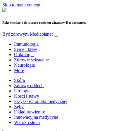
Skip to main content
Rekomendacje dotyczące poziomu witaminy D u pacjentów
Być zdrowym
Mediaplanet
Immunologia
Serce i krew
Onkologia
Zdrowie seksualne
Neurologia
More
Skóra
Zdrowy oddech
Urologia
Kości i stawy
Przyszłość opieki medycznej
Zęby
Układ trawienny
Innowacyjna medycyna
Wzrok i słuch