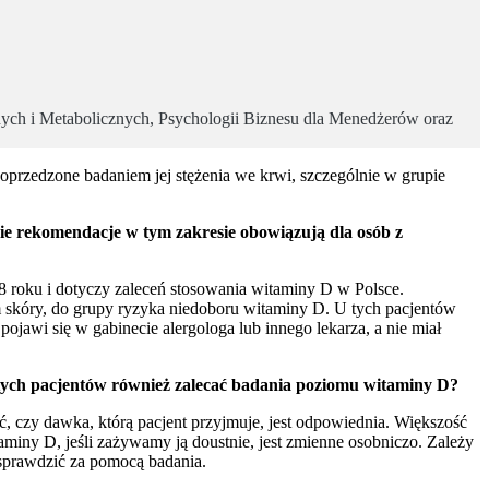
h i Metabolicznych, Psychologii Biznesu dla Menedżerów oraz
rzedzone badaniem jej stężenia we krwi, szczególnie w grupie
ie rekomendacje w tym zakresie obowiązują dla osób z
8 roku i dotyczy zaleceń stosowania witaminy D w Polsce.
 skóry, do grupy ryzyka niedoboru witaminy D. U tych pacjentów
pojawi się w gabinecie alergologa lub innego lekarza, a nie miał
 tych pacjentów również zalecać badania poziomu witaminy D?
eć, czy dawka, którą pacjent przyjmuje, jest odpowiednia. Większość
aminy D, jeśli zażywamy ją doustnie, jest zmienne osobniczo. Zależy
rto sprawdzić za pomocą badania.