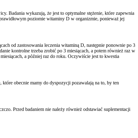
cy. Badania wykazują, że jest to optymalne stężenie, które zapewnia
 na prawidłowym poziomie witaminy D w organizmie, ponieważ jej
iącach od zastosowania leczenia witaminą D, następnie ponownie po 3
anie kontrolne trzeba zrobić po 3 miesiącach, a potem również raz w
esiącach, a później raz do roku. Oczywiście jest to kwestia
które obecnie mamy do dyspozycji pozawalają na to, by ten
zczo. Przed badaniem nie należy również odstawiać suplementacji