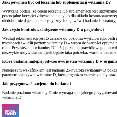
Jaki powinien być cel leczenia lub suplementacji witaminą D?
Wytyczne podają, że celem leczenie lub suplementacji jest utrzymani
potencjalne korzyści zdrowotne nie tylko dla układu kostno-stawowe
niedobór nie daje charakterystycznych objawów i badanie laboratoryj
Jak często kontrolować stężenie witaminy D u pacjentów?
Według rekomendacji jest to zależne od poziomu wyjściowego. Jeśli 
miesiącach i – jeśli poziom witaminy D – wraca do wartości optymal
roku. Przy stężeniu witaminy D bliżej poziomu prawidłowego, po wdr
niezwykle indywidualna i jeśli będzie taka potrzeba, warto te badani
Które badanie najlepiej odwzorowuje stan witaminy D w organi
Najlepszym wskaźnikiem jest badanie 25-hydroksywitaminy D pokazu
parametr pokazywał witaminę D, którą organizm czerpie z diety oraz t
Jak przygotować pacjenta do badania?
Badanie poziomu witaminy D nie wymaga specjalnego przygotowania. 
witaminą D.