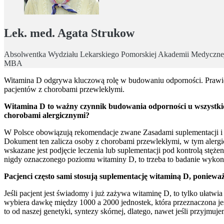
Lek. med. Agata Strukow
Absolwentka Wydziału Lekarskiego Pomorskiej Akademii Medycznej
MBA
Witamina D odgrywa kluczową rolę w budowaniu odporności. Prawidł
pacjentów z chorobami przewlekłymi.
Witamina D to ważny czynnik budowania odporności u wszystkich
chorobami alergicznymi?
W Polsce obowiązują rekomendacje zwane Zasadami suplementacji i l
Dokument ten zalicza osoby z chorobami przewlekłymi, w tym alerg
wskazane jest podjęcie leczenia lub suplementacji pod kontrolą stęże
nigdy oznaczonego poziomu witaminy D, to trzeba to badanie wykona
Pacjenci często sami stosują suplementację witaminą D, ponie
Jeśli pacjent jest świadomy i już zażywa witaminę D, to tylko ułatwi
wybiera dawkę między 1000 a 2000 jednostek, która przeznaczona jest
to od naszej genetyki, syntezy skórnej, dlatego, nawet jeśli przyjm