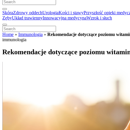
Skóra
Zdrowy oddech
Urologia
Kości i stawy
Przyszłość opieki medyc
Zęby
Układ trawienny
Innowacyjna medycyna
Wzrok i słuch
Home
»
Immunologia
»
Rekomendacje dotyczące poziomu witami
immunologia
Rekomendacje dotyczące poziomu witamin