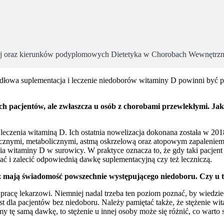
 oraz kierunków podyplomowych Dietetyka w Chorobach Wewnętrznyc
owa suplementacja i leczenie niedoborów witaminy D powinni być pop
 pacjentów, ale zwłaszcza u osób z chorobami przewlekłymi. Jak
eczenia witaminą D. Ich ostatnia nowelizacja dokonana została w 201
icznymi, metabolicznymi, astmą oskrzelową oraz atopowym zapaleniem
nia witaminy D w surowicy. W praktyce oznacza to, że gdy taki pacjent 
ć i zalecić odpowiednią dawkę suplementacyjną czy też leczniczą.
waż mają świadomość powszechnie występującego niedoboru. Czy u
a pracę lekarzowi. Niemniej nadal trzeba ten poziom poznać, by wiedzi
 dla pacjentów bez niedoboru. Należy pamiętać także, że stężenie wit
ujemy tę samą dawkę, to stężenie u innej osoby może się różnić, co wa