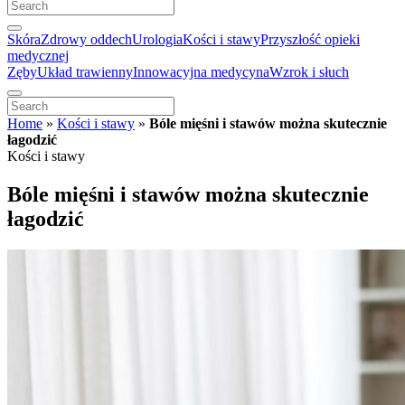
Skóra
Zdrowy oddech
Urologia
Kości i stawy
Przyszłość opieki
medycznej
Zęby
Układ trawienny
Innowacyjna medycyna
Wzrok i słuch
Home
»
Kości i stawy
»
Bóle mięśni i stawów można skutecznie
łagodzić
Kości i stawy
Bóle mięśni i stawów można skutecznie
łagodzić