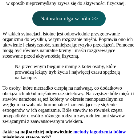
– w sposób nieprzemyślany zrywa się do aktywności fizycznej.
Naturalna ulga w bólu >>
W takich sytuacjach istotne jest odpowiednie przygotowanie
organizmu do wysiłku, w tym rozgrzanie mięśni. Poprawia ono ich
ukrwienie i elastyczność, zmniejszając ryzyko przeciążeń. Pomocne
mogą być również naturalne kremy i maści rozgrzewające
stosowane przed aktywnością fizyczną.
Na przeciwnym biegunie mamy z kolei osoby, które
prowadzą leżący tryb życia i najwięcej czasu spędzają
na kanapie.
To osoby, które nierzadko cierpią na nadwagę, co dodatkowo
obciąża ich układ mięśniowo-szkieletowy. Na częstsze bóle mięśni i
stawów narażone są też kobiety w okresie menopauzalnym ze
względu na wahania hormonalne i zmieniające się stężenie
estrogenów w ich organizmie. Bóle stawów to również częsta
przypadłość u osób z różnego rodzaju zwyrodnieniami stawów
związanymi z zaawansowanym wiekiem.
Jakie są najbardziej odpowiednie
metody łagodzenia bólów
mięśniowo-stawowych?