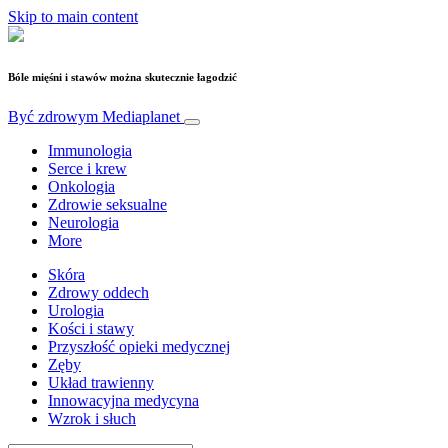
Skip to main content
Bóle mięśni i stawów można skutecznie łagodzić
Być zdrowym
Mediaplanet
Immunologia
Serce i krew
Onkologia
Zdrowie seksualne
Neurologia
More
Skóra
Zdrowy oddech
Urologia
Kości i stawy
Przyszłość opieki medycznej
Zęby
Układ trawienny
Innowacyjna medycyna
Wzrok i słuch