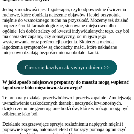
Jedną z możliwości jest fizjoterapia, czyli odpowiednie ćwiczenia
ruchowe, które obniżają natężenie objawów i lepiej przygotują
mięśnie do wzmożonego ruchu na przyszłość. Możemy też działać
poprzez środki farmakologiczne, stosowane miejscowo albo
ogólnie. Ich dobór zależy od kwestii indywidulanych: tego, czy ból
ma charakter zapalny, czy somatyczny, od miejsca jego
występowania oraz preferencji pacjenta. Skuteczną metodą
łagodzenia symptomów są chociażby maści, które nakładane
miejscowo działają bezpośrednio na obolałe tkanki.
Ciesz się każdym aktywnym dniem >>
W jaki sposób miejscowe preparaty do masażu mogą wspierać
łagodzenie bólu mięśniowo-stawowego?
Te preparaty działają przeciwbólowo i przeciwzapalnie. Zmniejszają
uwrażliwienie uszkodzonych tkanek i naczynek krwionośnych,
dzięki czemu nie generują one bodźców, które w mózgu mogą być
odbierane jako ból.
Działanie rozgrzewające sprzyja rozluźnieniu napiętych mięśni i
poprawie krążenia, natomiast efekt chłodzący pomaga ograniczyć