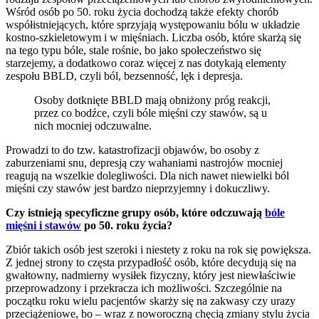
Wśród osób po 50. roku życia dochodzą także efekty chorób
współistniejących, które sprzyjają występowaniu bólu w układzie
kostno-szkieletowym i w mięśniach. Liczba osób, które skarżą się
na tego typu bóle, stale rośnie, bo jako społeczeństwo się
starzejemy, a dodatkowo coraz więcej z nas dotykają elementy
zespołu BBLD, czyli ból, bezsenność, lęk i depresja.
Osoby dotknięte BBLD mają obniżony próg reakcji,
przez co bodźce, czyli bóle mięśni czy stawów, są u
nich mocniej odczuwalne.
Prowadzi to do tzw. katastrofizacji objawów, bo osoby z
zaburzeniami snu, depresją czy wahaniami nastrojów mocniej
reagują na wszelkie dolegliwości. Dla nich nawet niewielki ból
mięśni czy stawów jest bardzo nieprzyjemny i dokuczliwy.
Czy istnieją specyficzne grupy osób, które odczuwają
bóle
mięśni i stawów
po 50. roku życia?
Zbiór takich osób jest szeroki i niestety z roku na rok się powiększa.
Z jednej strony to częsta przypadłość osób, które decydują się na
gwałtowny, nadmierny wysiłek fizyczny, który jest niewłaściwie
przeprowadzony i przekracza ich możliwości. Szczególnie na
początku roku wielu pacjentów skarży się na zakwasy czy urazy
przeciążeniowe, bo – wraz z noworoczną chęcią zmiany stylu życia