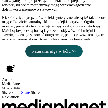
stan zapalny i ból po przeciążeniu. Naturalne preparaty
wykorzystujące te mechanizmy mogą wspierać łagodzenie
dolegliwości mięśniowo-stawowych.
Niektóre z tych preparatów to leki syntetyczne, ale są też takie, które
mają całkowicie naturalny skład, np. olejki eteryczne. Ogólnie
mówiąc, preparaty te albo rozgrzewają tkanki, albo je schładzają.
Maści są bezpieczną formą łagodzenia objawów bóli mięśni i
stawów, można je stosować długotrwale, jednak zawsze ich użycie
należy wcześniej skonsultować z lekarzem czy farmaceutą.
Naturalna ulga w bólu >>
Author
Mediaplanet
24 marca, 2026
Share
Share
Share
Share
Next article