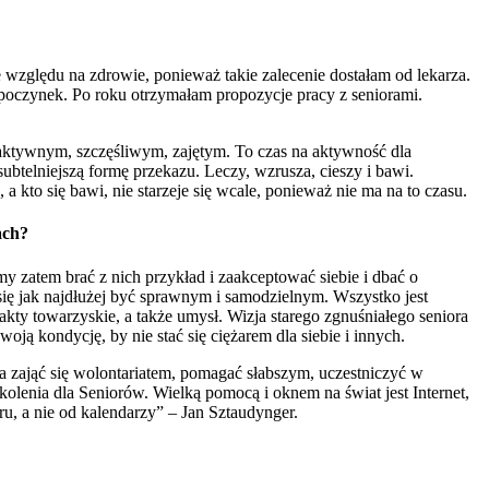
względu na zdrowie, ponieważ takie zalecenie dostałam od lekarza.
poczynek. Po roku otrzymałam propozycje pracy z seniorami.
ć aktywnym, szczęśliwym, zajętym. To czas na aktywność dla
subtelniejszą formę przekazu. Leczy, wzrusza, cieszy i bawi.
 kto się bawi, nie starzeje się wcale, ponieważ nie ma na to czasu.
ach?
my zatem brać z nich przykład i zaakceptować siebie i dbać o
 się jak najdłużej być sprawnym i samodzielnym. Wszystko jest
akty towarzyskie, a także umysł. Wizja starego zgnuśniałego seniora
oją kondycję, by nie stać się ciężarem dla siebie i innych.
 zająć się wolontariatem, pomagać słabszym, uczestniczyć w
kolenia dla Seniorów. Wielką pomocą i oknem na świat jest Internet,
eru, a nie od kalendarzy” – Jan Sztaudynger.