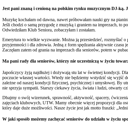
Jest pani znaną i cenioną na polskim rynku muzycznym DJ-ką. J
Muzykę kochałam od dawna, nawet próbowałam nauki gry na pianinie, 
Jeśli chodzi o samą przygodę z muzyką i graniem na imprezach, to 
Odwiedziłam Klub Seniora, zobaczyłam i zostałam.
Emerytura to wielkie wyzwanie. Można ją przesiedzieć, rozmyślać o p
przyjemności i dla zdrowia. Jedną z form spędzania aktywnie czasu jes
Zaczęłam zatem od grania na imprezach dla seniorów, potem w pubach 
Ma pani rady dla seniorów, którzy nie uczestniczą w życiu towarz
Japończycy żyją najdłużej i dożywają stu lat w świetnej kondycji. Dl
poczucie własnej wartości. Wtedy nie będziemy wstydzić się wyjść do
zależne od naszej kondycji fizycznej, psychicznej i umysłowej. By u
nie sprzyja sympatii. Starszy ciekawy życia, świata i ludzi, otwarty 
Dbajmy o swój wizerunek, sprawność, aktywność, spacery, ćwiczenia
zajęciach klubowych, UTW. Mamy obecnie więcej propozycji dla osób
który daje duże możliwości. Nasze życie jest jak motto fraszki: „Jedn
W jaki sposób możemy zachęcać seniorów do udziału w życiu sp