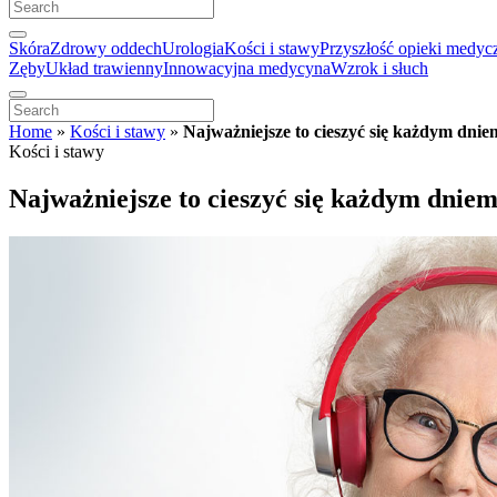
Skóra
Zdrowy oddech
Urologia
Kości i stawy
Przyszłość opieki medyc
Zęby
Układ trawienny
Innowacyjna medycyna
Wzrok i słuch
Home
»
Kości i stawy
»
Najważniejsze to cieszyć się każdym dnie
Kości i stawy
Najważniejsze to cieszyć się każdym dniem