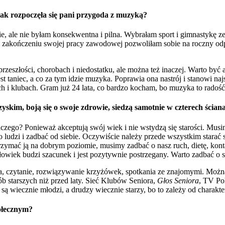
ak rozpoczęła się pani przygoda z muzyką?
ale nie byłam konsekwentna i pilna. Wybrałam sport i gimnastykę ze 
po zakończeniu swojej pracy zawodowej pozwoliłam sobie na roczny od
rzeszłości, chorobach i niedostatku, ale można też inaczej. Warto by
t taniec, a co za tym idzie muzyka. Poprawia ona nastrój i stanowi naj
i klubach. Gram już 24 lata, co bardzo kocham, bo muzyka to radość, a
yskim, boją się o swoje zdrowie, siedzą samotnie w czterech ścian
aczego? Ponieważ akceptują swój wiek i nie wstydzą się starości. Musi
 ludzi i zadbać od siebie. Oczywiście należy przede wszystkim starać
trzymać ją na dobrym poziomie, musimy zadbać o nasz ruch, dietę, kont
człowiek budzi szacunek i jest pozytywnie postrzegany. Warto zadbać o sw
, czytanie, rozwiązywanie krzyżówek, spotkania ze znajomymi. Można
 starszych niż przed laty. Sieć Klubów Seniora,
Głos Seniora
, TV Po
i są wiecznie młodzi, a drudzy wiecznie starzy, bo to zależy od charakt
ołecznym?