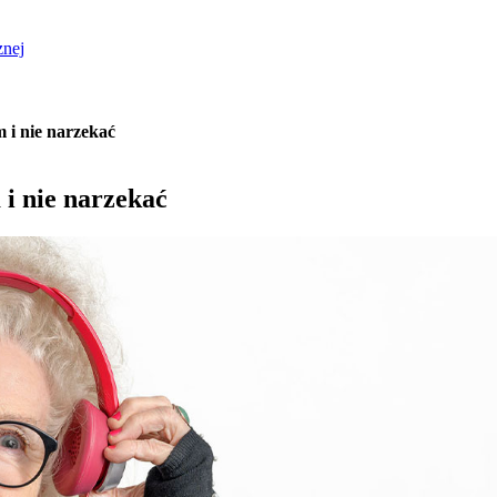
znej
m i nie narzekać
 i nie narzekać