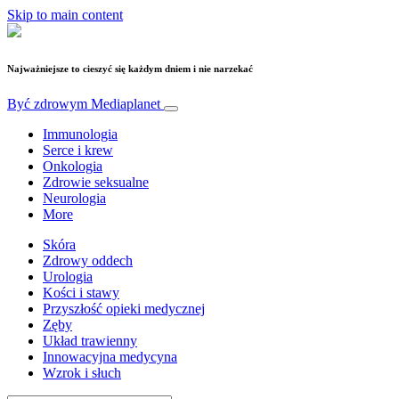
Skip to main content
Najważniejsze to cieszyć się każdym dniem i nie narzekać
Być zdrowym
Mediaplanet
Immunologia
Serce i krew
Onkologia
Zdrowie seksualne
Neurologia
More
Skóra
Zdrowy oddech
Urologia
Kości i stawy
Przyszłość opieki medycznej
Zęby
Układ trawienny
Innowacyjna medycyna
Wzrok i słuch