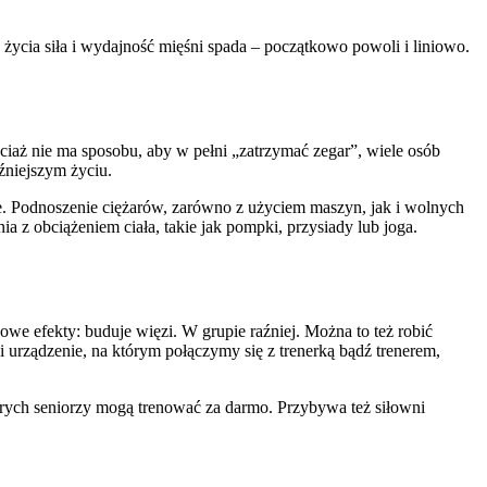
 życia siła i wydajność mięśni spada – początkowo powoli i liniowo.
ociaż nie ma sposobu, aby w pełni „zatrzymać zegar”, wiele osób
źniejszym życiu.
ie. Podnoszenie ciężarów, zarówno z użyciem maszyn, jak i wolnych
a z obciążeniem ciała, takie jak pompki, przysiady lub joga.
owe efekty: buduje więzi. W grupie raźniej. Można to też robić
 urządzenie, na którym połączymy się z trenerką bądź trenerem,
których seniorzy mogą trenować za darmo. Przybywa też siłowni