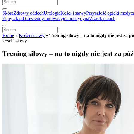
Skóra
Zdrowy oddech
Urologia
Kości i stawy
Przyszłość opieki medyc
Zęby
Układ trawienny
Innowacyjna medycyna
Wzrok i słuch
Home
»
Kości i stawy
»
Trening siłowy – na to nigdy nie jest za p
kości i stawy
Trening siłowy – na to nigdy nie jest za pó