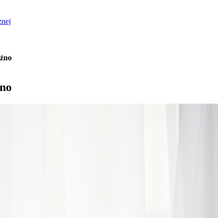
znej
óźno
źno