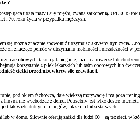
użej?
ostępująca utrata masy i siły mięśni, zwana sarkopenią. Od 30-35 roku
biet i 70. roku życia w przypadku mężczyzn.
eniem się można znacznie spowolnić utrzymując aktywny tryb życia. Ch
Może on znacząco pomóc w utrzymaniu mobilności i niezależności w pó
wiczeń aerobowych, takich jak bieganie, jazda na rowerze lub chodzen
ejmują korzystanie z piłek lekarskich lub taśm oporowych lub ćwiczeni
nieść ciężki przedmiot wbrew sile grawitacji.
 grupie, pod okiem fachowca, daje większą motywację i ma poza trening
innymi nie wychodząc z domu. Potrzebny jest tylko dostęp internetu i
est tak wiele dobrych treningów, także dla ludzi starszych.
i lub w domu. Siłownie oferują zniżki dla ludzi 60+, są też sieci, w 