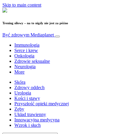
Skip to main content
Trening siłowy – na to nigdy nie jest za późno
Być zdrowym
Mediaplanet
Immunologia
Serce i krew
Onkologia
Zdrowie seksualne
Neurologia
More
Skóra
Zdrowy oddech
Urologia
Kości i stawy
Przyszłość opieki medycznej
Zęby
Układ trawienny
Innowacyjna medycyna
Wzrok i słuch