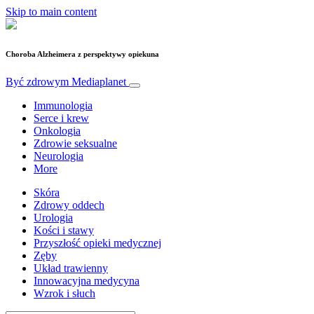
Skip to main content
Choroba Alzheimera z perspektywy opiekuna
Być zdrowym
Mediaplanet
Immunologia
Serce i krew
Onkologia
Zdrowie seksualne
Neurologia
More
Skóra
Zdrowy oddech
Urologia
Kości i stawy
Przyszłość opieki medycznej
Zęby
Układ trawienny
Innowacyjna medycyna
Wzrok i słuch