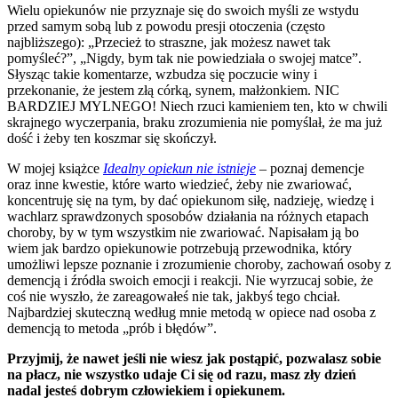
Wielu opiekunów nie przyznaje się do swoich myśli ze wstydu
przed samym sobą lub z powodu presji otoczenia (często
najbliższego): „Przecież to straszne, jak możesz nawet tak
pomyśleć?”, „Nigdy, bym tak nie powiedziała o swojej matce”.
Słysząc takie komentarze, wzbudza się poczucie winy i
przekonanie, że jestem złą córką, synem, małżonkiem. NIC
BARDZIEJ MYLNEGO! Niech rzuci kamieniem ten, kto w chwili
skrajnego wyczerpania, braku zrozumienia nie pomyślał, że ma już
dość i żeby ten koszmar się skończył.
W mojej książce
Idealny opiekun nie istnieje
– poznaj demencje
oraz inne kwestie, które warto wiedzieć, żeby nie zwariować,
koncentruję się na tym, by dać opiekunom siłę, nadzieję, wiedzę i
wachlarz sprawdzonych sposobów działania na różnych etapach
choroby, by w tym wszystkim nie zwariować. Napisałam ją bo
wiem jak bardzo opiekunowie potrzebują przewodnika, który
umożliwi lepsze poznanie i zrozumienie choroby, zachowań osoby z
demencją i źródła swoich emocji i reakcji. Nie wyrzucaj sobie, że
coś nie wyszło, że zareagowałeś nie tak, jakbyś tego chciał.
Najbardziej skuteczną według mnie metodą w opiece nad osoba z
demencją to metoda „prób i błędów”.
Przyjmij, że nawet jeśli nie wiesz jak postąpić, pozwalasz sobie
na płacz, nie wszystko udaje Ci się od razu, masz zły dzień
nadal jesteś dobrym człowiekiem i opiekunem.