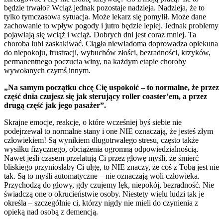
będzie trwało? Wciąż jednak pozostaje nadzieja. Nadzieja, że to
tylko tymczasowa sytuacja. Może lekarz się pomylił. Może dane
zachowanie to wpływ pogody i jutro będzie lepiej. Jednak problemy
pojawiają się wciąż i wciąż. Dobrych dni jest coraz mniej. Ta
choroba lubi zaskakiwać. Ciągła niewiadoma doprowadza opiekuna
do niepokoju, frustracji, wybuchów złości, bezradności, krzyków,
permanentnego poczucia winy, na każdym etapie choroby
wywołanych czymś innym.
„Na samym początku chcę Cię uspokoić – to normalne, że przez
część dnia czujesz się jak sterujący roller coaster’em, a przez
drugą część jak jego pasażer”.
Skrajne emocje, reakcje, o które wcześniej byś siebie nie
podejrzewał to normalne stany i one NIE oznaczają, że jesteś złym
człowiekiem! Są wynikiem długotrwałego stresu, często także
wysiłku fizycznego, obciążenia ogromną odpowiedzialnością.
Nawet jeśli czasem przelatują Ci przez głowę myśli, że śmierć
bliskiego przyniosłaby Ci ulgę, to NIE znaczy, że coś z Tobą jest nie
tak. Są to myśli automatyczne – nie oznaczają woli człowieka.
Przychodzą do głowy, gdy czujemy lęk, niepokój, bezradność. Nie
świadczą one o okrucieństwie osoby. Niestety wielu ludzi tak je
określa – szczególnie ci, którzy nigdy nie mieli do czynienia z
opieką nad osobą z demencją.