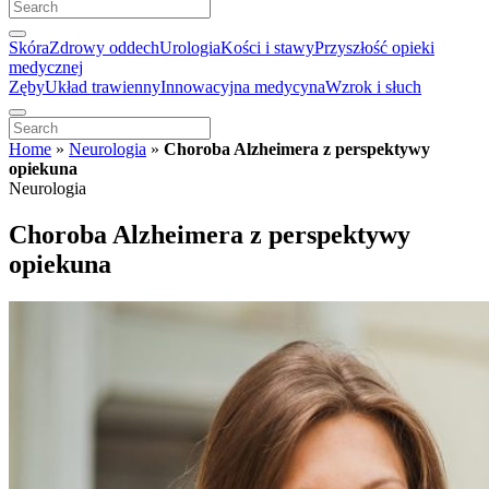
Skóra
Zdrowy oddech
Urologia
Kości i stawy
Przyszłość opieki
medycznej
Zęby
Układ trawienny
Innowacyjna medycyna
Wzrok i słuch
Home
»
Neurologia
»
Choroba Alzheimera z perspektywy
opiekuna
Neurologia
Choroba Alzheimera z perspektywy
opiekuna