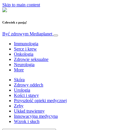
Skip to main content
Człowiek z pasją!
Być zdrowym
Mediaplanet
Immunologia
Serce i krew
Onkologia
Zdrowie seksualne
Neurologia
More
Skóra
Zdrowy oddech
Urologia
Kości i stawy
Przyszłość opieki medycznej
Zęby
Układ trawienny
Innowacyjna medycyna
Wzrok i słuch