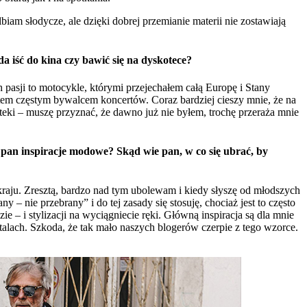
biam słodycze, ale dzięki dobrej przemianie materii nie zostawiają
a iść do kina czy bawić się na dyskotece?
ch pasji to motocykle, którymi przejechałem całą Europę i Stany
estem częstym bywalcem koncertów. Coraz bardziej cieszy mnie, że na
eki – muszę przyznać, że dawno już nie byłem, trochę przeraża mnie
 pan inspiracje modowe? Skąd wie pan, w co się ubrać, by
raju. Zresztą, bardzo nad tym ubolewam i kiedy słyszę od młodszych
– nie przebrany” i do tej zasady się stosuję, chociaż jest to często
 – i stylizacji na wyciągniecie ręki. Główną inspiracja są dla mnie
talach. Szkoda, że tak mało naszych blogerów czerpie z tego wzorce.