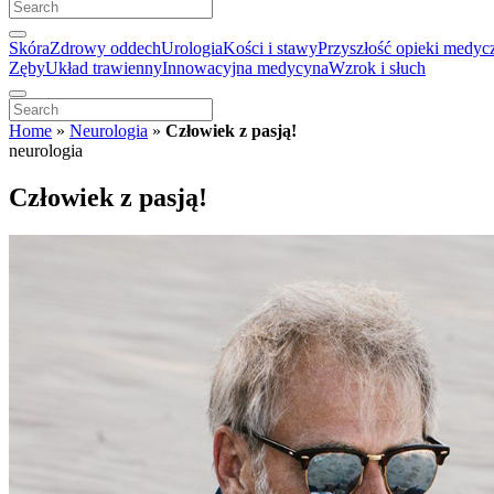
Skóra
Zdrowy oddech
Urologia
Kości i stawy
Przyszłość opieki medyc
Zęby
Układ trawienny
Innowacyjna medycyna
Wzrok i słuch
Home
»
Neurologia
»
Człowiek z pasją!
neurologia
Człowiek z pasją!