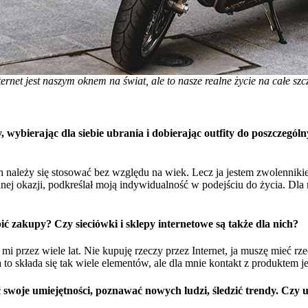
rnet jest naszym oknem na świat, ale to nasze realne życie na całe sz
y, wybierając dla siebie ubrania i dobierając outfity do poszczegó
 należy się stosować bez względu na wiek. Lecz ja jestem zwolennik
y danej okazji, podkreślał moją indywidualność w podejściu do życia. 
ić zakupy? Czy sieciówki i sklepy internetowe są także dla nich?
przez wiele lat. Nie kupuję rzeczy przez Internet, ja muszę mieć rze
to składa się tak wiele elementów, ale dla mnie kontakt z produktem je
woje umiejętności, poznawać nowych ludzi, śledzić trendy. Czy uw