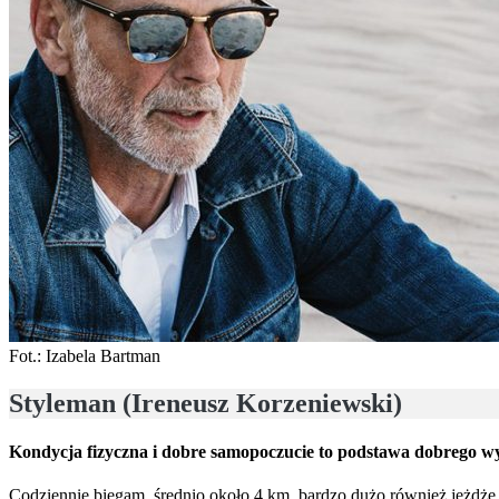
Fot.: Izabela Bartman
Styleman (Ireneusz Korzeniewski)
Kondycja fizyczna i dobre samopoczucie to podstawa dobrego w
Codziennie biegam, średnio około 4 km, bardzo dużo również jeżdżę n