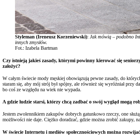
Styleman (Ireneusz Korzeniewski)
:
Jak mówią – podobno Inte
innych zmysłów.
Fot.: Izabela Bartman
Czy istnieją jakieś zasady, którymi powinny kierować się seniorz
założyć?
W całym świecie mody męskiej obowiązują pewne zasady, do których
staram się, aby mój strój był spójny, ale również się wyróżniał prz
bo coś ze względu na wiek nie wypada.
A gdzie ludzie starsi, którzy chcą zadbać o swój wygląd mogą rob
Jestem zwolennikiem zakupów dobrych gatunkowo rzeczy, one służą mi 
możliwości nie daje. Ciężko doradzać, gdzie można zrobić zakupy, na 
W świecie Internetu i mediów społecznościowych można rozwijać s