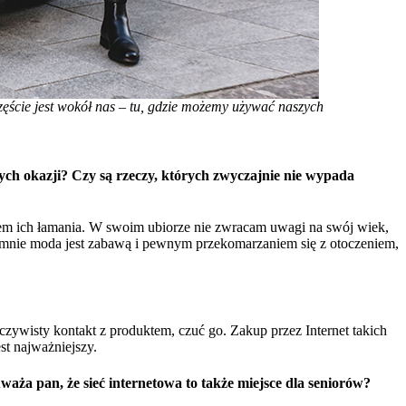
częście jest wokół nas – tu, gdzie możemy używać naszych
lnych okazji? Czy są rzeczy, których zwyczajnie nie wypada
iem ich łamania. W swoim ubiorze nie zwracam uwagi na swój wiek,
Dla mnie moda jest zabawą i pewnym przekomarzaniem się z otoczeniem,
czywisty kontakt z produktem, czuć go. Zakup przez Internet takich
st najważniejszy.
aża pan, że sieć internetowa to także miejsce dla seniorów?