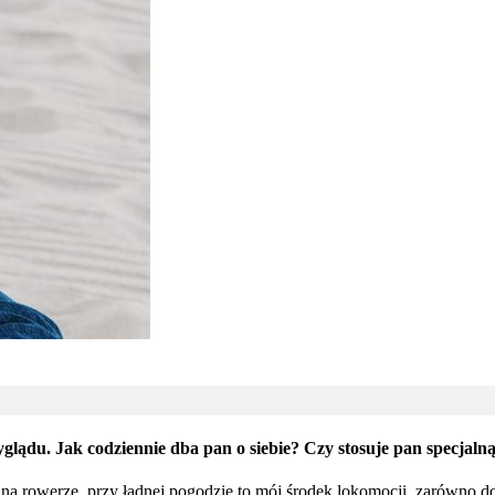
ygl
ądu. Jak codziennie dba pan o siebie? Czy stosuje pan specjalną
a rowerze, przy ładnej pogodzie to mój środek lokomocji, zarówno do b