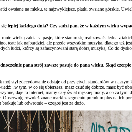
atki owsiane na mleku, te najzwyklejsze, płatki owsiane górskie. Uwiel
ć się lepiej każdego dnia? Czy sądzi pan, że w każdym wieku wypad
 mnie wielką zaletą są pasje, które staram się realizować. Jedna z taki
no, teatr jak najbardziej, ale przede wszystkim muzyka, dlatego też j
ych ludzi, którzy są zafascynowani starą dobrą muzyką. Co do dyskot
jednocześnie pana strój zawsze pasuje do pana wieku. Skąd czerpie
 mój styl zdecydowanie odstaje od przyjętych standardów w naszym k
dź: „w tym, w co się ubierzesz, masz czuć się dobrze, masz być ubrany 
ie, daje to Internet, mamy cały świat męskiej mody, a co za tym idzie
ie. Obserwuję również znane marki z segmentu premium plus na ich por
h brakuje lub odwrotnie – czegoś jest za dużo.