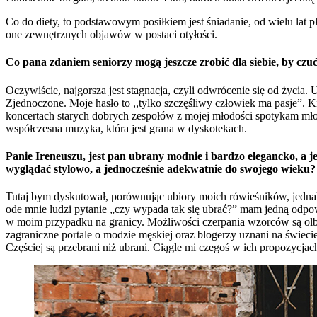
Co do diety, to podstawowym posiłkiem jest śniadanie, od wielu lat pł
one zewnętrznych objawów w postaci otyłości.
Co pana zdaniem seniorzy mogą jeszcze zrobić dla siebie, by czu
Oczywiście, najgorsza jest stagnacja, czyli odwrócenie się od życia. U
Zjednoczone. Moje hasło to ,,tylko szczęśliwy człowiek ma pasje”. Ki
koncertach starych dobrych zespołów z mojej młodości spotykam młod
współczesna muzyka, która jest grana w dyskotekach.
Panie Ireneuszu, jest pan ubrany modnie i bardzo elegancko, a 
wyglądać stylowo, a jednocześnie adekwatnie do swojego wieku?
Tutaj bym dyskutował, porównując ubiory moich rówieśników, jednak
ode mnie ludzi pytanie „czy wypada tak się ubrać?” mam jedną odpowie
w moim przypadku na granicy. Możliwości czerpania wzorców są olbrzym
zagraniczne portale o modzie męskiej oraz blogerzy uznani na świec
Częściej są przebrani niż ubrani. Ciągle mi czegoś w ich propozycjac