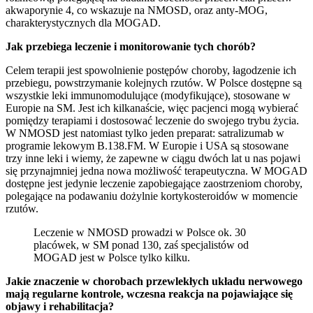
akwaporynie 4, co wskazuje na NMOSD, oraz anty-MOG,
charakterystycznych dla MOGAD.
Jak przebiega leczenie i monitorowanie tych chorób?
Celem terapii jest spowolnienie postępów choroby, łagodzenie ich
przebiegu, powstrzymanie kolejnych rzutów. W Polsce dostępne są
wszystkie leki immunomodulujące (modyfikujące), stosowane w
Europie na SM. Jest ich kilkanaście, więc pacjenci mogą wybierać
pomiędzy terapiami i dostosować leczenie do swojego trybu życia.
W NMOSD jest natomiast tylko jeden preparat: satralizumab w
programie lekowym B.138.FM. W Europie i USA są stosowane
trzy inne leki i wiemy, że zapewne w ciągu dwóch lat u nas pojawi
się przynajmniej jedna nowa możliwość terapeutyczna. W MOGAD
dostępne jest jedynie leczenie zapobiegające zaostrzeniom choroby,
polegające na podawaniu dożylnie kortykosteroidów w momencie
rzutów.
Leczenie w NMOSD prowadzi w Polsce ok. 30
placówek, w SM ponad 130, zaś specjalistów od
MOGAD jest w Polsce tylko kilku.
Jakie znaczenie w chorobach przewlekłych układu nerwowego
mają regularne kontrole, wczesna reakcja na pojawiające się
objawy i rehabilitacja?