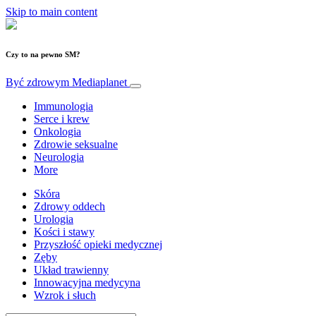
Skip to main content
Czy to na pewno SM?
Być zdrowym
Mediaplanet
Immunologia
Serce i krew
Onkologia
Zdrowie seksualne
Neurologia
More
Skóra
Zdrowy oddech
Urologia
Kości i stawy
Przyszłość opieki medycznej
Zęby
Układ trawienny
Innowacyjna medycyna
Wzrok i słuch