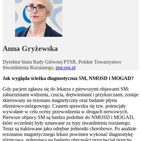
Anna Gryżewska
Dyrektor biura Rady Głównej PTSR, Polskie Towarzystwo
Stwardnienia Rozsianego,
ptsr.org.pl
Jak wygląda ścieżka diagnostyczna SM, NMOSD i MOGAD?
Gdy pacjent zgłasza się do lekarza z pierwszymi objawami SM:
zaburzeniami widzenia, czucia, drętwieniami i przykurczami, zostaje
skierowany na rezonans magnetyczny oraz badanie płynu
rdzeniowo-mózgowego. Czasem sprawdza się tzw. potencjały
wywołane w celu oceny przewodzenia w drogach nerwowych.
Pierwsze objawy SM są bardzo podobne do NMOSD i MOGAD,
które wcześniej były uznawane za typy stwardnienia rozsianego.
Teraz są traktowane jako odrębne jednostki chorobowe. Po analizie
rezonansu magnetycznego lekarz powinien wykonać diagnostykę
różnicową, polegającą na badaniu obecności przeciwciał przeciw