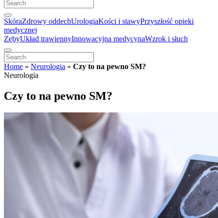
Skóra
Zdrowy oddech
Urologia
Kości i stawy
Przyszłość opieki
medycznej
Zęby
Układ trawienny
Innowacyjna medycyna
Wzrok i słuch
Home
»
Neurologia
»
Czy to na pewno SM?
Neurologia
Czy to na pewno SM?