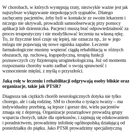
W chorobach, w których występują rzuty, niezwykle ważne jest jak
najszybsze wyłapywanie niepokojących sygnałów. Dlatego
zachęcamy pacjentów, żeby byli w kontakcie ze swoim lekarzem i
niczego nie ukrywali, prowadzili samoobserwację przy pomocy
aplikacji lub dzienniczka. Pacjenci muszą brać odpowiedzialność za
proces terapeutyczny i nie modyfikować leczenia na własną rękę.
To, że fizycznie ktoś czuje się lepiej, nie oznacza np., że w jego
mózgu nie pojawiają się nowe ogniska zapalne. Leczenie
farmakologiczne musimy wspierać ciągłą rehabilitacją w różnych
obszarach, np. ruchową, logopedyczną, terapią funkcji
poznawczych czy fizjoterapią uroginekologiczną. Już od momentu
rozpoznania choroby warto zadbać o swoją sprawność i
wzmocnienie mięśni, z myślą o przyszłości.
Jaką rolę w leczeniu i rehabilitacji odgrywają osoby bliskie oraz
organizacje, takie jak PTSR?
Diagnoza tak ciężkich chorób neurologicznych dotyka nie tylko
chorego, ale i całą rodzinę. SM to choroba o tysiącu twarzy – ma
indywidualny przebieg, są lepsze i gorsze dni, wielu pacjentów
zmaga się z depresją. Organizacje pozarządowe prowadzą grupy
wsparcia chorych, także dla opiekunów, i zajmują się edukowaniem
i poradnictwem, prowadzimy infolinię ogólnopolską działającą od
poniedziałku do piątku. Jako PTSR prowadzimy specjalistyczną