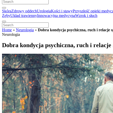
Skóra
Zdrowy oddech
Urologia
Kości i stawy
Przyszłość opieki medyc
Zęby
Układ trawienny
Innowacyjna medycyna
Wzrok i słuch
Home
»
Neurologia
»
Dobra kondycja psychiczna, ruch i relacje 
Neurologia
Dobra kondycja psychiczna, ruch i relacje