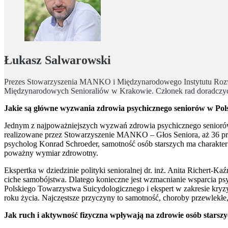
Łukasz Salwarowski
Prezes Stowarzyszenia MANKO i Międzynarodowego Instytutu Rozwoj
Międzynarodowych Senioraliów w Krakowie. Członek rad doradczych p
Jakie są główne wyzwania zdrowia psychicznego seniorów w Pol
Jednym z najpoważniejszych wyzwań zdrowia psychicznego seniorów 
realizowane przez Stowarzyszenie MANKO – Głos Seniora, aż 36 proc.
psycholog Konrad Schroeder, samotność osób starszych ma charakte
poważny wymiar zdrowotny.
Ekspertka w dziedzinie polityki senioralnej dr. inż. Anita Richert-
ciche samobójstwa. Dlatego konieczne jest wzmacnianie wsparcia psyc
Polskiego Towarzystwa Suicydologicznego i ekspert w zakresie kryz
roku życia. Najczęstsze przyczyny to samotność, choroby przewlekłe,
Jak ruch i aktywność fizyczna wpływają na zdrowie osób starszyc