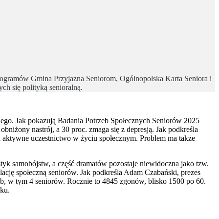
rogramów Gmina Przyjazna Seniorom, Ogólnopolska Karta Seniora i
h się polityką senioralną.
nego. Jak pokazują Badania Potrzeb Społecznych Seniorów 2025
niżony nastrój, a 30 proc. zmaga się z depresją. Jak podkreśla
h aktywne uczestnictwo w życiu społecznym. Problem ma także
ystyk samobójstw, a część dramatów pozostaje niewidoczna jako tzw.
olację społeczną seniorów. Jak podkreśla Adam Czabański, prezes
b, w tym 4 seniorów. Rocznie to 4845 zgonów, blisko 1500 po 60.
eku.