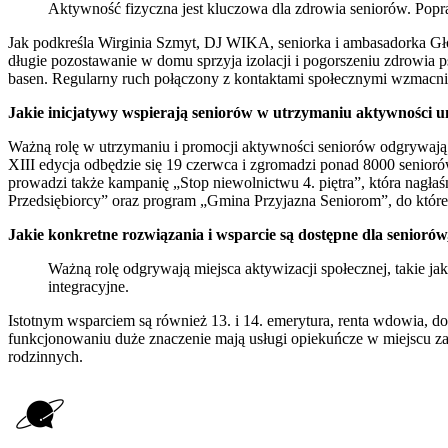
Aktywność fizyczna jest kluczowa dla zdrowia seniorów. Popr
Jak podkreśla Wirginia Szmyt, DJ WIKA, seniorka i ambasadorka Gło
długie pozostawanie w domu sprzyja izolacji i pogorszeniu zdrowia 
basen. Regularny ruch połączony z kontaktami społecznymi wzmacni
Jakie inicjatywy wspierają seniorów w utrzymaniu aktywności u
Ważną rolę w utrzymaniu i promocji aktywności seniorów odgrywaj
XIII edycja odbędzie się 19 czerwca i zgromadzi ponad 8000 senior
prowadzi także kampanię „Stop niewolnictwu 4. piętra”, która nagł
Przedsiębiorcy” oraz program „Gmina Przyjazna Seniorom”, do które
Jakie konkretne rozwiązania i wsparcie są dostępne dla senioró
Ważną rolę odgrywają miejsca aktywizacji społecznej, takie j
integracyjne.
Istotnym wsparciem są również 13. i 14. emerytura, renta wdowia, do
funkcjonowaniu duże znaczenie mają usługi opiekuńcze w miejscu zam
rodzinnych.