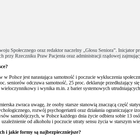
u Społecznego oraz redaktor naczelny „Głosu Seniora”. Inicjator p
rzy Rzeczniku Praw Pacjenta oraz administracji rządowej zajmującyc
sce?
w Polsce jest narastająca samotność i poczucie wykluczenia społecz
 seniorów odczuwa samotność, 25 proc. deklaruje przedłużający się ob
r wieloczynnikowy i wynika m.in. z barier systemowych utrudniającyc
Kaźmierska zwraca uwagę, że osoby starsze stanowią znaczącą część stat
hologicznego, rozwój psychogeriatrii oraz działania ograniczające iz
ysów samobójczych, w Polsce każdego dnia życie odbiera sobie 13 osó
 uzależnienie od alkoholu i poczucie utraty sensu życia w starszym wi
h i jakie formy są najbezpieczniejsze?