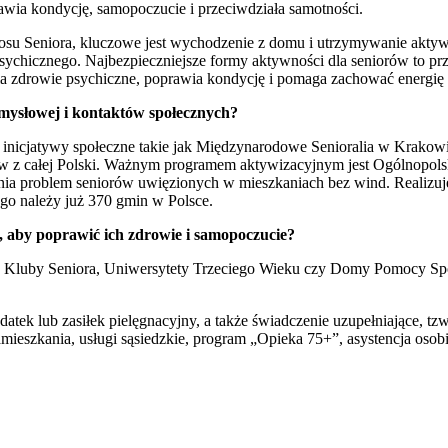
awia kondycję, samopoczucie i przeciwdziała samotności.
su Seniora, kluczowe jest wychodzenie z domu i utrzymywanie aktywno
psychicznego. Najbezpieczniejsze formy aktywności dla seniorów to pr
a zdrowie psychiczne, poprawia kondycję i pomaga zachować energię 
mysłowej i kontaktów społecznych?
ą inicjatywy społeczne takie jak Międzynarodowe Senioralia w Krak
ów z całej Polski. Ważnym programem aktywizacyjnym jest Ogólnopolsk
aśnia problem seniorów uwięzionych w mieszkaniach bez wind. Realiz
go należy już 370 gmin w Polsce.
w, aby poprawić ich zdrowie i samopoczucie?
ak Kluby Seniora, Uniwersytety Trzeciego Wieku czy Domy Pomocy Społec
datek lub zasiłek pielęgnacyjny, a także świadczenie uzupełniające, t
ieszkania, usługi sąsiedzkie, program „Opieka 75+”, asystencja osob