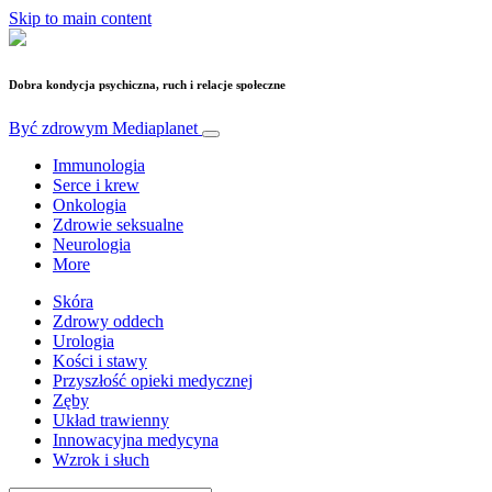
Skip to main content
Dobra kondycja psychiczna, ruch i relacje społeczne
Być zdrowym
Mediaplanet
Immunologia
Serce i krew
Onkologia
Zdrowie seksualne
Neurologia
More
Skóra
Zdrowy oddech
Urologia
Kości i stawy
Przyszłość opieki medycznej
Zęby
Układ trawienny
Innowacyjna medycyna
Wzrok i słuch