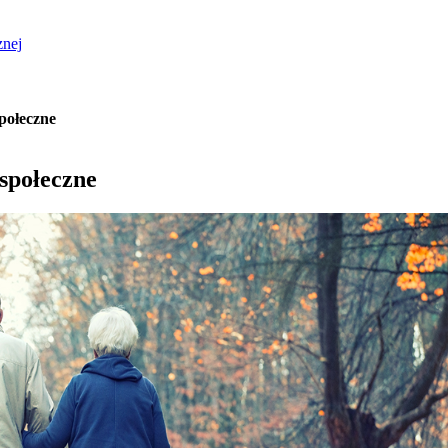
znej
społeczne
 społeczne