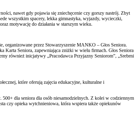
ści, nawet gdy pojawia się zniechęcenie czy gorszy nastrój. Zbyt
zede wszystkim spacery, lekka gimnastyka, wyjazdy, wycieczki,
oraz motywację do działania w starszym wieku.
owie, organizowane przez Stowarzyszenie MANKO – Głos Seniora.
a Karta Seniora, zapewniająca zniżki w wielu firmach. Głos Seniora
ujemy również inicjatywy „Pracodawca Przyjazny Seniorom”, „Srebrni
znej, które oferują zajęcia edukacyjne, kulturalne i
zw. 500+ dla seniora dla osób niesamodzielnych. Z kolei w codziennym
ista czy opieka wytchnieniowa, która wspiera także opiekunów