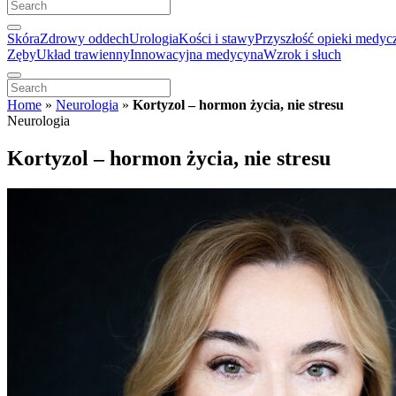
Skóra
Zdrowy oddech
Urologia
Kości i stawy
Przyszłość opieki medyc
Zęby
Układ trawienny
Innowacyjna medycyna
Wzrok i słuch
Home
»
Neurologia
»
Kortyzol – hormon życia, nie stresu
Neurologia
Kortyzol – hormon życia, nie stresu