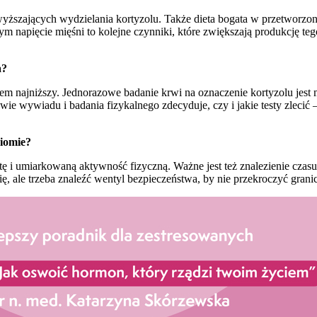
ższających wydzielania kortyzolu. Także dieta bogata w przetworzon
 tym napięcie mięśni to kolejne czynniki, które zwiększają produkcję t
a?
em najniższy. Jednorazowe badanie krwi na oznaczenie kortyzolu jest
ie wywiadu i badania fizykalnego zdecyduje, czy i jakie testy zlecić
iomie?
tę i umiarkowaną aktywność fizyczną. Ważne jest też znalezienie czas
, ale trzeba znaleźć wentyl bezpieczeństwa, by nie przekroczyć granic