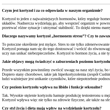
Czym jest kortyzol i za co odpowiada w naszym organizmie?
Kortyzol to jeden z najważniejszych hormonów, który reguluje home
układów. Nadnercza wydzielają go, aby wesprzeć organizm w powroci
przetrwać różne sytuacje i utrzymać stabilność. To dzięki niemu mamy
Dlaczego nazywamy kortyzol „hormonem stresu”? Czy to zawsze
To potoczne określenie jest mylące. Stres to nie tylko zdenerwowanie
Kortyzol pomaga nam się do tego dostosować i wrócić do równowagi. 
uczy nas unikać niebezpieczeństw. Kortyzol to hormon życia, a nie tyl
Jakie objawy mogą świadczyć o zaburzeniach poziomu kortyzol
Przede wszystkim powinniśmy zwrócić uwagę na nasz styl życia, bo t
Dopiero stany chorobowe, takie jak hiperkortyzolemia (zespół Cushing
ludzi ważniejsze jest unikanie czynników, które niepotrzebnie podno
Czy poziom kortyzolu wpływa na libido i funkcje seksualne?
Tak. Wysokie stężenie kortyzolu hamuje produkcję testosteronu u mę
Kortyzol wpływa więc nie tylko na zdrowie fizyczne, ale także na sfe
Czy styl życia i dieta mają wpływ na wydzielanie kortyzolu?