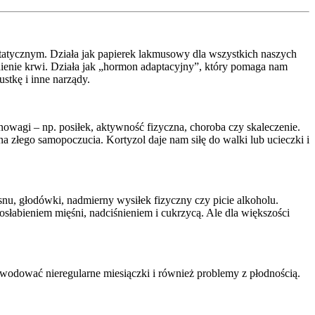
tatycznym. Działa jak papierek lakmusowy dla wszystkich naszych
ienie krwi. Działa jak „hormon adaptacyjny”, który pomaga nam
ustkę i inne narządy.
wnowagi – np. posiłek, aktywność fizyczna, choroba czy skaleczenie.
 złego samopoczucia. Kortyzol daje nam siłę do walki lub ucieczki i
nu, głodówki, nadmierny wysiłek fizyczny czy picie alkoholu.
 osłabieniem mięśni, nadciśnieniem i cukrzycą. Ale dla większości
owodować nieregularne miesiączki i również problemy z płodnością.