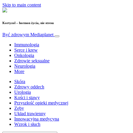
Skip to main content
Kortyzol – hormon życia, nie stresu
Być zdrowym
Mediaplanet
Immunologia
Serce i krew
Onkologia
Zdrowie seksualne
Neurologia
More
Skóra
Zdrowy oddech
Urologia
Kości i stawy
Przyszłość opieki medycznej
Zęby
Układ trawienny
Innowacyjna medycyna
Wzrok i słuch