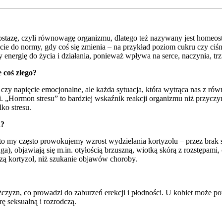
ostazę, czyli równowagę organizmu, dlatego też nazywany jest homeos
e do normy, gdy coś się zmienia – na przykład poziom cukru czy ciśn
 energię do życia i działania, ponieważ wpływa na serce, naczynia, trz
 coś złego?
 czy napięcie emocjonalne, ale każda sytuacja, która wytrąca nas z ró
„Hormon stresu” to bardziej wskaźnik reakcji organizmu niż przyczyna
ko stresu.
u?
o my często prowokujemy wzrost wydzielania kortyzolu – przez brak s
a), objawiają się m.in. otyłością brzuszną, wiotką skórą z rozstępami,
szą kortyzol, niż szukanie objawów choroby.
żczyzn, co prowadzi do zaburzeń erekcji i płodności. U kobiet może p
rę seksualną i rozrodczą.