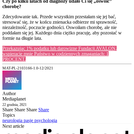
Czy po kilku latach od diagnozy udało Ci się „oswoić”
chorobę?
Zdecydowanie tak. Przede wszystkim przestałam się jej bać,
stresować się, że w końcu znienacka odbierze mi sprawność,
niezależność, poczucie godności. Oswoiłam chorobę, ale nie
poddałam się jej. Każdego dnia ciężko pracuję, aby pozostać w
formie na długie lata.
Przekazując 1% podatku lub darowiznę Fundacji AVALON,
wspieracie mnie Państwo w codziennych zmaganiach: 1
PROCENT.
MAT-PL-2103166-1.0-12/2021
Author
Mediaplanet
22 grudnia, 2021
Share
Share
Share
Share
Topics
neurologia
pasje
psychologia
Next article