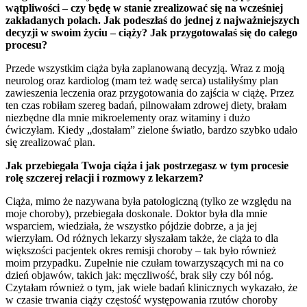
wątpliwości – czy będę w stanie zrealizować się na wcześniej
zakładanych polach. Jak podeszłaś do jednej z najważniejszych
decyzji w swoim życiu – ciąży? Jak przygotowałaś się do całego
procesu?
Przede wszystkim ciąża była zaplanowaną decyzją. Wraz z moją
neurolog oraz kardiolog (mam też wadę serca) ustaliłyśmy plan
zawieszenia leczenia oraz przygotowania do zajścia w ciążę. Przez
ten czas robiłam szereg badań, pilnowałam zdrowej diety, brałam
niezbędne dla mnie mikroelementy oraz witaminy i dużo
ćwiczyłam. Kiedy „dostałam” zielone światło, bardzo szybko udało
się zrealizować plan.
Jak przebiegała Twoja ciąża i jak postrzegasz w tym procesie
rolę szczerej relacji i rozmowy z lekarzem?
Ciąża, mimo że nazywana była patologiczną (tylko ze względu na
moje choroby), przebiegała doskonale. Doktor była dla mnie
wsparciem, wiedziała, że wszystko pójdzie dobrze, a ja jej
wierzyłam. Od różnych lekarzy słyszałam także, że ciąża to dla
większości pacjentek okres remisji choroby – tak było również
moim przypadku. Zupełnie nie czułam towarzyszących mi na co
dzień objawów, takich jak: męczliwość, brak siły czy ból nóg.
Czytałam również o tym, jak wiele badań klinicznych wykazało, że
w czasie trwania ciąży częstość występowania rzutów choroby