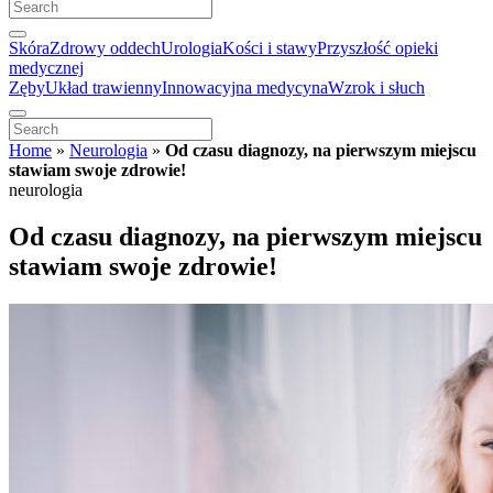
Skóra
Zdrowy oddech
Urologia
Kości i stawy
Przyszłość opieki
medycznej
Zęby
Układ trawienny
Innowacyjna medycyna
Wzrok i słuch
Home
»
Neurologia
»
Od czasu diagnozy, na pierwszym miejscu
stawiam swoje zdrowie!
neurologia
Od czasu diagnozy, na pierwszym miejscu
stawiam swoje zdrowie!