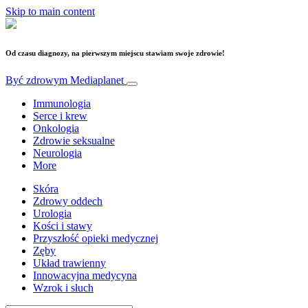
Skip to main content
Od czasu diagnozy, na pierwszym miejscu stawiam swoje zdrowie!
Być zdrowym
Mediaplanet
Immunologia
Serce i krew
Onkologia
Zdrowie seksualne
Neurologia
More
Skóra
Zdrowy oddech
Urologia
Kości i stawy
Przyszłość opieki medycznej
Zęby
Układ trawienny
Innowacyjna medycyna
Wzrok i słuch