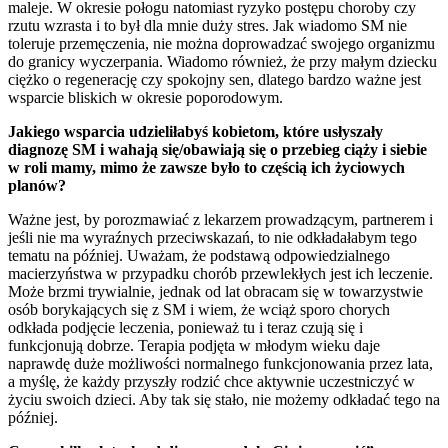
maleje. W okresie połogu natomiast ryzyko postępu choroby czy
rzutu wzrasta i to był dla mnie duży stres. Jak wiadomo SM nie
toleruje przemęczenia, nie można doprowadzać swojego organizmu
do granicy wyczerpania. Wiadomo również, że przy małym dziecku
ciężko o regenerację czy spokojny sen, dlatego bardzo ważne jest
wsparcie bliskich w okresie poporodowym.
Jakiego wsparcia udzieliłabyś kobietom, które usłyszały
diagnozę SM i wahają się/obawiają się o przebieg ciąży i siebie
w roli mamy, mimo że zawsze było to częścią ich życiowych
planów?
Ważne jest, by porozmawiać z lekarzem prowadzącym, partnerem i
jeśli nie ma wyraźnych przeciwskazań, to nie odkładałabym tego
tematu na później. Uważam, że podstawą odpowiedzialnego
macierzyństwa w przypadku chorób przewlekłych jest ich leczenie.
Może brzmi trywialnie, jednak od lat obracam się w towarzystwie
osób borykających się z SM i wiem, że wciąż sporo chorych
odkłada podjęcie leczenia, ponieważ tu i teraz czują się i
funkcjonują dobrze. Terapia podjęta w młodym wieku daje
naprawdę duże możliwości normalnego funkcjonowania przez lata,
a myślę, że każdy przyszły rodzić chce aktywnie uczestniczyć w
życiu swoich dzieci. Aby tak się stało, nie możemy odkładać tego na
później.