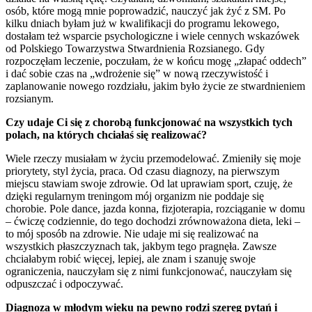
osób, które mogą mnie poprowadzić, nauczyć jak żyć z SM. Po
kilku dniach byłam już w kwalifikacji do programu lekowego,
dostałam też wsparcie psychologiczne i wiele cennych wskazówek
od Polskiego Towarzystwa Stwardnienia Rozsianego. Gdy
rozpoczęłam leczenie, poczułam, że w końcu mogę „złapać oddech”
i dać sobie czas na „wdrożenie się” w nową rzeczywistość i
zaplanowanie nowego rozdziału, jakim było życie ze stwardnieniem
rozsianym.
Czy udaje Ci się z chorobą funkcjonować na wszystkich tych
polach, na których chciałaś się realizować?
Wiele rzeczy musiałam w życiu przemodelować. Zmieniły się moje
priorytety, styl życia, praca. Od czasu diagnozy, na pierwszym
miejscu stawiam swoje zdrowie. Od lat uprawiam sport, czuję, że
dzięki regularnym treningom mój organizm nie poddaje się
chorobie. Pole dance, jazda konna, fizjoterapia, rozciąganie w domu
– ćwiczę codziennie, do tego dochodzi zrównoważona dieta, leki –
to mój sposób na zdrowie. Nie udaje mi się realizować na
wszystkich płaszczyznach tak, jakbym tego pragnęła. Zawsze
chciałabym robić więcej, lepiej, ale znam i szanuję swoje
ograniczenia, nauczyłam się z nimi funkcjonować, nauczyłam się
odpuszczać i odpoczywać.
Diagnoza w młodym wieku na pewno rodzi szereg pytań i