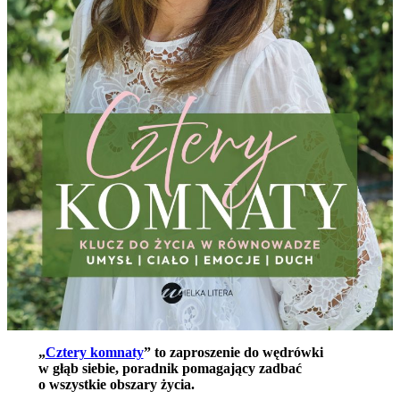
„
Cztery komnaty
” to zaproszenie do wędrówki
w głąb siebie, poradnik pomagający zadbać
o wszystkie obszary życia.