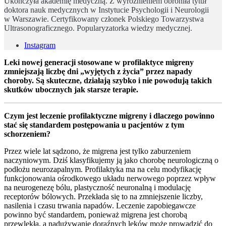
Ukończyła akademię medyczną. Z wyróżnieniem obroniła tytuł
doktora nauk medycznych w Instytucie Psychologii i Neurologii
w Warszawie. Certyfikowany członek Polskiego Towarzystwa
Ultrasonograficznego. Popularyzatorka wiedzy medycznej.
Instagram
Leki nowej generacji stosowane w profilaktyce migreny
zmniejszają liczbę dni „wyjętych z życia” przez napady
choroby. Są skuteczne, działają szybko i nie powodują takich
skutków ubocznych jak starsze terapie.
Czym jest leczenie profilaktyczne migreny i dlaczego powinno
stać się standardem postępowania u pacjentów z tym
schorzeniem?
Przez wiele lat sądzono, że migrena jest tylko zaburzeniem
naczyniowym. Dziś klasyfikujemy ją jako chorobę neurologiczną o
podłożu neurozapalnym. Profilaktyka ma na celu modyfikację
funkcjonowania ośrodkowego układu nerwowego poprzez wpływ
na neurogenezę bólu, plastyczność neuronalną i modulację
receptorów bólowych. Przekłada się to na zmniejszenie liczby,
nasilenia i czasu trwania napadów. Leczenie zapobiegawcze
powinno być standardem, ponieważ migrena jest chorobą
przewlekłą, a nadużywanie doraźnych leków może prowadzić do