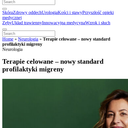
Skóra
Zdrowy oddech
Urologia
Kości i stawy
Przyszłość opieki
medycznej
Zęby
Układ trawienny
Innowacyjna medycyna
Wzrok i słuch
Home
»
Neurologia
»
Terapie celowane – nowy standard
profilaktyki migreny
Neurologia
Terapie celowane – nowy standard
profilaktyki migreny