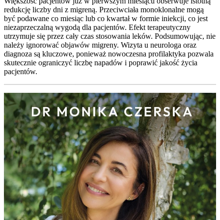
Większość pacjentów już w pierwszym miesiącu obserwuje istotną
redukcję liczby dni z migreną. Przeciwciała monoklonalne mogą
być podawane co miesiąc lub co kwartał w formie iniekcji, co jest
niezaprzeczalną wygodą dla pacjentów. Efekt terapeutyczny
utrzymuje się przez cały czas stosowania leków. Podsumowując, nie
należy ignorować objawów migreny. Wizyta u neurologa oraz
diagnoza są kluczowe, ponieważ nowoczesna profilaktyka pozwala
skutecznie ograniczyć liczbę napadów i poprawić jakość życia
pacjentów.