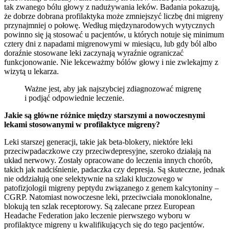
tak zwanego bólu głowy z nadużywania leków. Badania pokazują,
że dobrze dobrana profilaktyka może zmniejszyć liczbę dni migreny
przynajmniej o połowę. Według międzynarodowych wytycznych
powinno się ją stosować u pacjentów, u których notuje się minimum
cztery dni z napadami migrenowymi w miesiącu, lub gdy ból albo
doraźnie stosowane leki zaczynają wyraźnie ograniczać
funkcjonowanie. Nie lekceważmy bólów głowy i nie zwlekajmy z
wizytą u lekarza.
Ważne jest, aby jak najszybciej zdiagnozować migrenę
i podjąć odpowiednie leczenie.
Jakie są główne różnice między starszymi a nowoczesnymi
lekami stosowanymi w profilaktyce migreny?
Leki starszej generacji, takie jak beta-blokery, niektóre leki
przeciwpadaczkowe czy przeciwdepresyjne, szeroko działają na
układ nerwowy. Zostały opracowane do leczenia innych chorób,
takich jak nadciśnienie, padaczka czy depresja. Są skuteczne, jednak
nie oddziałują one selektywnie na szlaki kluczowego w
patofizjologii migreny peptydu związanego z genem kalcytoniny –
CGRP. Natomiast nowoczesne leki, przeciwciała monoklonalne,
blokują ten szlak receptorowy. Są zalecane przez European
Headache Federation jako leczenie pierwszego wyboru w
profilaktyce migreny u kwalifikujących się do tego pacjentów.