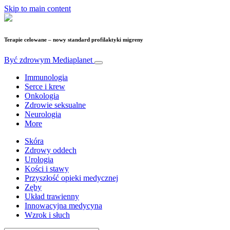
Skip to main content
Terapie celowane – nowy standard profilaktyki migreny
Być zdrowym
Mediaplanet
Immunologia
Serce i krew
Onkologia
Zdrowie seksualne
Neurologia
More
Skóra
Zdrowy oddech
Urologia
Kości i stawy
Przyszłość opieki medycznej
Zęby
Układ trawienny
Innowacyjna medycyna
Wzrok i słuch