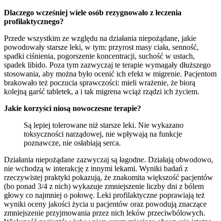
Dlaczego wcześniej wiele osób rezygnowało z leczenia
profilaktycznego?
Przede wszystkim ze względu na działania niepożądane, jakie
powodowały starsze leki, w tym: przyrost masy ciała, senność,
spadki ciśnienia, pogorszenie koncentracji, suchość w ustach,
spadek libido. Poza tym zazwyczaj te terapie wymagały dłuższego
stosowania, aby można było ocenić ich efekt w migrenie. Pacjentom
brakowało też poczucia sprawczości: mieli wrażenie, że biorą
kolejną garść tabletek, a i tak migrena wciąż rządzi ich życiem.
Jakie korzyści niosą nowoczesne terapie?
Są lepiej tolerowane niż starsze leki. Nie wykazano
toksyczności narządowej, nie wpływają na funkcje
poznawcze, nie osłabiają serca.
Działania niepożądane zazwyczaj są łagodne. Działają obwodowo,
nie wchodzą w interakcję z innymi lekami. Wyniki badań z
rzeczywistej praktyki pokazują, że znakomita większość pacjentów
(bo ponad 3/4 z nich) wykazuje zmniejszenie liczby dni z bólem
głowy co najmniej o połowę. Leki profilaktyczne poprawiają też
wyniki oceny jakości życia u pacjentów oraz powodują znaczące
zmniejszenie przyjmowania przez nich leków przeciwbólowych.