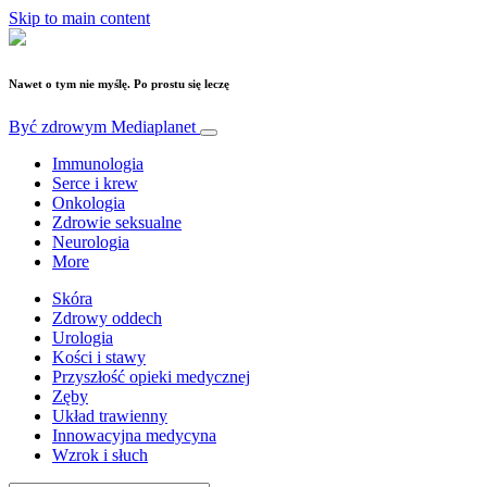
Skip to main content
Nawet o tym nie myślę. Po prostu się leczę
Być zdrowym
Mediaplanet
Immunologia
Serce i krew
Onkologia
Zdrowie seksualne
Neurologia
More
Skóra
Zdrowy oddech
Urologia
Kości i stawy
Przyszłość opieki medycznej
Zęby
Układ trawienny
Innowacyjna medycyna
Wzrok i słuch