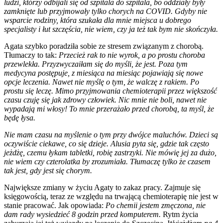
ludzi, którzy odbijali się od szpitala do szpitala, bo oddziały były
zamknięte lub przyjmowały tylko chorych na COVID. Gdyby nie
wsparcie rodziny, która szukała dla mnie miejsca u dobrego
specjalisty i łut szczęścia, nie wiem, czy ja też tak bym nie skończyła.
Agata szybko poradziła sobie ze stresem związanym z chorobą.
Tłumaczy to tak:
Przecież rak to nie wyrok, a po prostu choroba
przewlekła. Przyzwyczaiłam się do myśli, że jest. Poza tym
medycyna postępuje, z miesiąca na miesiąc pojawiają się nowe
opcje leczenia. Nawet nie myślę o tym, że walczę z rakiem. Po
prostu się leczę.
Mimo przyjmowania chemioterapii przez większość
czasu czuję się jak zdrowy człowiek. Nic mnie nie boli, nawet nie
wypadają mi włosy! To mnie przerażało przed chorobą, ta myśl, że
będę łysa.
Nie mam czasu na myślenie o tym przy dwójce maluchów.
Dzieci są
oczywiście ciekawe, co się dzieje. Alusia pyta się, gdzie tak często
jeżdżę, czemu łykam tabletki, robię zastrzyki. Nie mówię jej za dużo,
nie wiem czy czterolatka by zrozumiała. Tłumaczę tylko że czasem
tak jest, gdy jest się chorym.
Największe zmiany w życiu Agaty to zakaz pracy. Zajmuje się
księgowością, teraz ze względu na trwającą chemioterapię nie jest w
stanie pracować. Jak opowiada:
Po chemii jestem zmęczona, nie
dam rady wysiedzieć 8 godzin przed komputerem.
Rytm życia