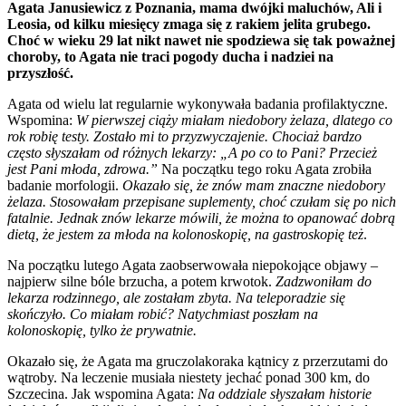
Agata Janusiewicz z Poznania, mama dwójki maluchów, Ali i
Leosia, od kilku miesięcy zmaga się z rakiem jelita grubego.
Choć w wieku 29 lat nikt nawet nie spodziewa się tak poważnej
choroby, to Agata nie traci pogody ducha i nadziei na
przyszłość.
Agata od wielu lat regularnie wykonywała badania profilaktyczne.
Wspomina:
W pierwszej ciąży miałam niedobory żelaza, dlatego co
rok robię testy. Zostało mi to przyzwyczajenie. Chociaż bardzo
często słyszałam od różnych lekarzy: „A po co to Pani? Przecież
jest Pani młoda, zdrowa.”
Na początku tego roku Agata zrobiła
badanie morfologii.
Okazało się, że znów mam znaczne niedobory
żelaza. Stosowałam przepisane suplementy, choć czułam się po nich
fatalnie. Jednak znów lekarze mówili, że można to opanować dobrą
dietą, że jestem za młoda na kolonoskopię, na gastroskopię też
.
Na początku lutego Agata zaobserwowała niepokojące objawy –
najpierw silne bóle brzucha, a potem krwotok.
Zadzwoniłam do
lekarza rodzinnego, ale zostałam zbyta. Na teleporadzie się
skończyło. Co miałam robić? Natychmiast poszłam na
kolonoskopię, tylko że prywatnie.
Okazało się, że Agata ma gruczolakoraka kątnicy z przerzutami do
wątroby. Na leczenie musiała niestety jechać ponad 300 km, do
Szczecina. Jak wspomina Agata:
Na oddziale słyszałam historie