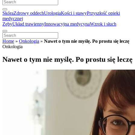
Skóra
Zdrowy oddech
Urologia
Kości i stawy
Przyszłość opieki
medycznej
Zęby
Układ trawienny
Innowacyjna medycyna
Wzrok i słuch
Home
»
Onkologia
»
Nawet o tym nie myślę. Po prostu się leczę
Onkologia
Nawet o tym nie myślę. Po prostu się leczę