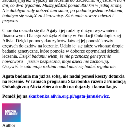
zaburzają jej też wyjazdy na leczenie do Szczecina.
Wyjeżdżam na 4
dni, co dwa tygodnie. Muszę jeździć ponad 300 km w jedną stronę.
Nie dałabym rady dotrzeć tam sama, po podaniu jestem osłabiona,
bałabym się wsiąść za kierownicę. Ktoś mnie zawsze odwozi i
przywozi.
Choroba okazała się dla Agaty i jej rodziny dużym wyzwaniem
finansowym. Dlatego założyła zbiórkę w Fundacji Onkologicznej
Alivia. Dzięki pomocy darczyńców łatwiej jej ponosić koszty
częstych dojazdów na leczenie. Udało jej się także wykonać drogie
badanie genetyczne, które pomoże w doborze optymalnej ścieżki
leczenia.
Dzięki badaniu wiem, że nie przenoszę genetycznie
nowotworu – jestem bezpieczna, moje dzieci nie zachorują.
Oczywiście cała moja rodzina nadal musi się badać regularnie.
Agata badania ma już za sobą, ale nadal ponosi koszty dotarcia
na leczenie. W ramach programu Skarbonka razem z Fundacją
Onkologiczną Alivia zbiera środki na dojazdy i konsultacje.
Pomóż jej na
skarbonka.alivia.org.pl/agata-janusiewicz
.
Author