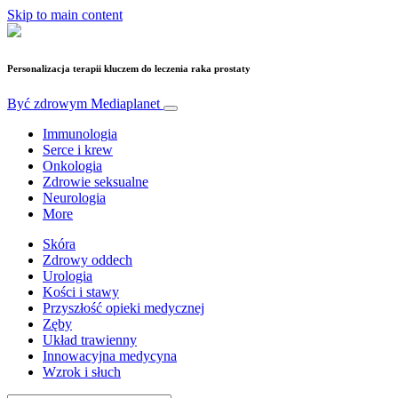
Skip to main content
Personalizacja terapii kluczem do leczenia raka prostaty
Być zdrowym
Mediaplanet
Immunologia
Serce i krew
Onkologia
Zdrowie seksualne
Neurologia
More
Skóra
Zdrowy oddech
Urologia
Kości i stawy
Przyszłość opieki medycznej
Zęby
Układ trawienny
Innowacyjna medycyna
Wzrok i słuch