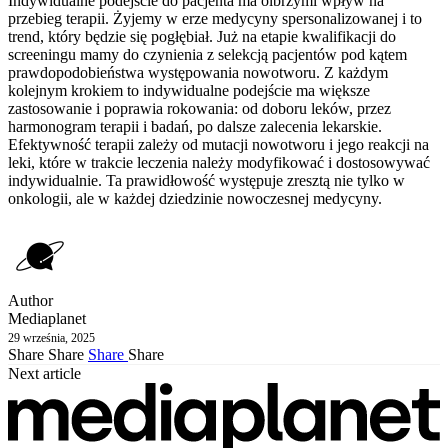
Indywidualne podejście do pacjenta ma olbrzymi wpływ na
przebieg terapii. Żyjemy w erze medycyny spersonalizowanej i to
trend, który będzie się pogłębiał. Już na etapie kwalifikacji do
screeningu mamy do czynienia z selekcją pacjentów pod kątem
prawdopodobieństwa występowania nowotworu. Z każdym
kolejnym krokiem to indywidualne podejście ma większe
zastosowanie i poprawia rokowania: od doboru leków, przez
harmonogram terapii i badań, po dalsze zalecenia lekarskie.
Efektywność terapii zależy od mutacji nowotworu i jego reakcji na
leki, które w trakcie leczenia należy modyfikować i dostosowywać
indywidualnie. Ta prawidłowość występuje zresztą nie tylko w
onkologii, ale w każdej dziedzinie nowoczesnej medycyny.
Author
Mediaplanet
29 września, 2025
Share
Share
Share
Share
Next article