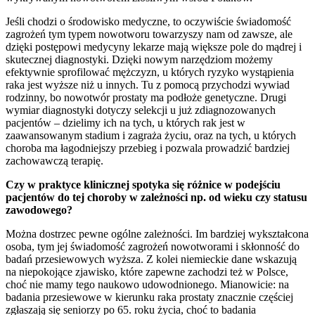
Jeśli chodzi o środowisko medyczne, to oczywiście świadomość
zagrożeń tym typem nowotworu towarzyszy nam od zawsze, ale
dzięki postępowi medycyny lekarze mają większe pole do mądrej i
skutecznej diagnostyki. Dzięki nowym narzędziom możemy
efektywnie sprofilować mężczyzn, u których ryzyko wystąpienia
raka jest wyższe niż u innych. Tu z pomocą przychodzi wywiad
rodzinny, bo nowotwór prostaty ma podłoże genetyczne. Drugi
wymiar diagnostyki dotyczy selekcji u już zdiagnozowanych
pacjentów – dzielimy ich na tych, u których rak jest w
zaawansowanym stadium i zagraża życiu, oraz na tych, u których
choroba ma łagodniejszy przebieg i pozwala prowadzić bardziej
zachowawczą terapię.
Czy w praktyce klinicznej spotyka się różnice w podejściu
pacjentów do tej choroby w zależności np. od wieku czy statusu
zawodowego?
Można dostrzec pewne ogólne zależności. Im bardziej wykształcona
osoba, tym jej świadomość zagrożeń nowotworami i skłonność do
badań przesiewowych wyższa. Z kolei niemieckie dane wskazują
na niepokojące zjawisko, które zapewne zachodzi też w Polsce,
choć nie mamy tego naukowo udowodnionego. Mianowicie: na
badania przesiewowe w kierunku raka prostaty znacznie częściej
zgłaszają się seniorzy po 65. roku życia, choć to badania