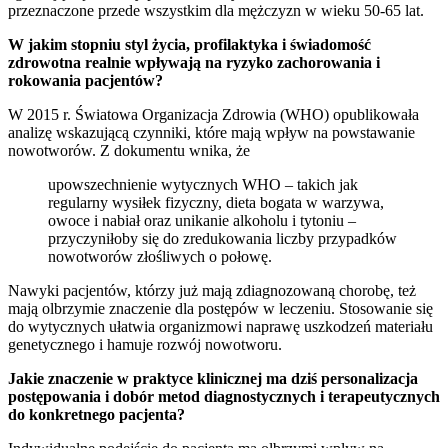
przeznaczone przede wszystkim dla mężczyzn w wieku 50-65 lat.
W jakim stopniu styl życia, profilaktyka i świadomość
zdrowotna realnie wpływają na ryzyko zachorowania i
rokowania pacjentów?
W 2015 r. Światowa Organizacja Zdrowia (WHO) opublikowała
analizę wskazującą czynniki, które mają wpływ na powstawanie
nowotworów. Z dokumentu wnika, że
upowszechnienie wytycznych WHO – takich jak
regularny wysiłek fizyczny, dieta bogata w warzywa,
owoce i nabiał oraz unikanie alkoholu i tytoniu –
przyczyniłoby się do zredukowania liczby przypadków
nowotworów złośliwych o połowę.
Nawyki pacjentów, którzy już mają zdiagnozowaną chorobę, też
mają olbrzymie znaczenie dla postępów w leczeniu. Stosowanie się
do wytycznych ułatwia organizmowi naprawę uszkodzeń materiału
genetycznego i hamuje rozwój nowotworu.
Jakie znaczenie w praktyce klinicznej ma dziś personalizacja
postępowania i dobór metod diagnostycznych i terapeutycznych
do konkretnego pacjenta?