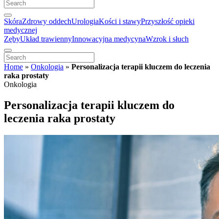
Skóra
Zdrowy oddech
Urologia
Kości i stawy
Przyszłość opieki
medycznej
Zęby
Układ trawienny
Innowacyjna medycyna
Wzrok i słuch
Home
»
Onkologia
»
Personalizacja terapii kluczem do leczenia
raka prostaty
Onkologia
Personalizacja terapii kluczem do
leczenia raka prostaty