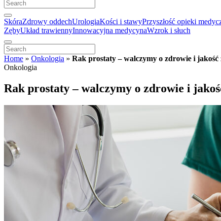
Skóra
Zdrowy oddech
Urologia
Kości i stawy
Przyszłość opieki medyc
Zęby
Układ trawienny
Innowacyjna medycyna
Wzrok i słuch
Home
»
Onkologia
»
Rak prostaty – walczymy o zdrowie i jakość 
Onkologia
Rak prostaty – walczymy o zdrowie i jakoś