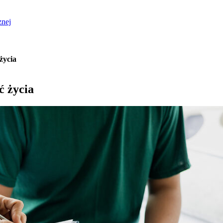
znej
życia
ć życia