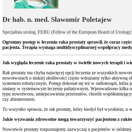
Dr hab. n. med. Sławomir Poletajew
Specjalista urolog, FEBU (Fellow of the European Board of Urology
Ogromny postęp w leczeniu raka prostaty sprawił, że coraz częś
pacjenta. Terapia wymaga multidyscyplinarnej współpracy medy
Jak wygląda leczenie raka prostaty w świetle nowych terapii i 
Rak prostaty ma chyba najwięcej opcji leczenia ze wszystkich nowotw
nowotworach o niskiej złośliwości często wdrażamy tylko aktywną 
systemem robotycznym. Postęp dokonał się też w radioterapii, która 
zmiany w systemowym leczeniu paliatywnym. Wprowadzono kilka nowy
typu nowotworu, umiejscowienia przerzutów, chorób współistniejącyc
czy abirateronem.
To wszystko sprawia, że rak prostaty, który kiedyś był wyrokiem, u
Jakie wyzwania zdrowotne mogą towarzyszyć pacjentom z rakiem 
Nowotwór prostaty rozpoznajemy zazwyczaj u pacjentów w siódmej-ós