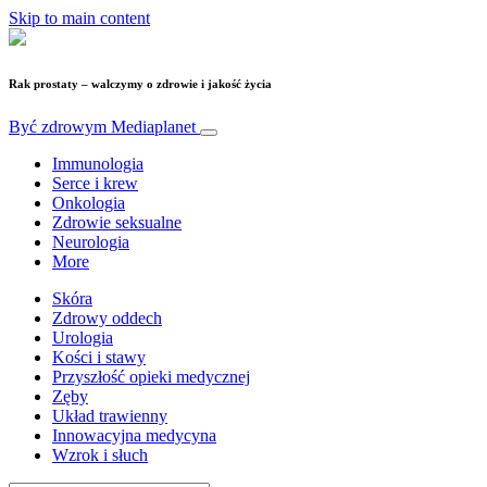
Skip to main content
Rak prostaty – walczymy o zdrowie i jakość życia
Być zdrowym
Mediaplanet
Immunologia
Serce i krew
Onkologia
Zdrowie seksualne
Neurologia
More
Skóra
Zdrowy oddech
Urologia
Kości i stawy
Przyszłość opieki medycznej
Zęby
Układ trawienny
Innowacyjna medycyna
Wzrok i słuch