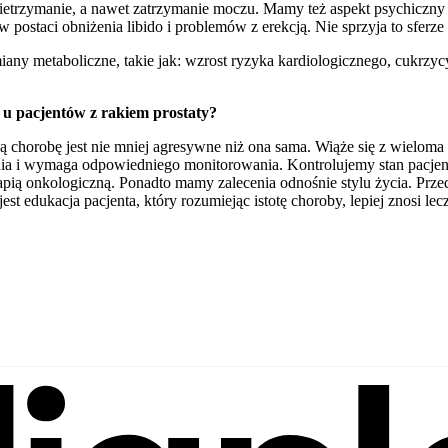
trzymanie, a nawet zatrzymanie moczu. Mamy też aspekt psychiczny z
 postaci obniżenia libido i problemów z erekcją. Nie sprzyja to sferze 
metaboliczne, takie jak: wzrost ryzyka kardiologicznego, cukrzycy,
 u pacjentów z rakiem prostaty?
 chorobę jest nie mniej agresywne niż ona sama. Wiąże się z wieloma 
nia i wymaga odpowiedniego monitorowania. Kontrolujemy stan pacjen
apią onkologiczną. Ponadto mamy zalecenia odnośnie stylu życia. Prz
jest edukacja pacjenta, który rozumiejąc istotę choroby, lepiej znosi lec