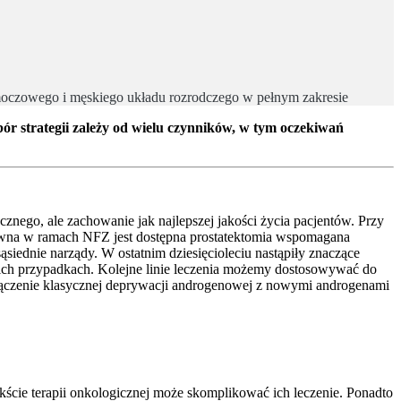
 moczowego i męskiego układu rozrodczego w pełnym zakresie
ór strategii zależy od wielu czynników, w tym oczekiwań
cznego, ale zachowanie jak najlepszej jakości życia pacjentów. Przy
dawna w ramach NFZ jest dostępna prostatektomia wspomagana
ąsiednie narządy. W ostatnim dziesięcioleciu nastąpiły znaczące
ich przypadkach. Kolejne linie leczenia możemy dostosowywać do
j łączenie klasycznej deprywacji androgenowej z nowymi androgenami
ście terapii onkologicznej może skomplikować ich leczenie. Ponadto