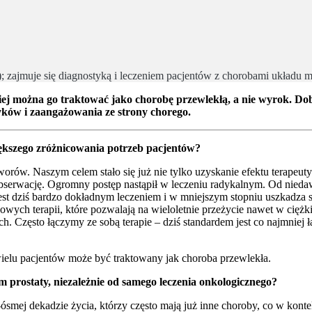
); zajmuje się diagnostyką i leczeniem pacjentów z chorobami układu
ciej można go traktować jako chorobę przewlekłą, a nie wyrok. Dob
ków i zaangażowania ze strony chorego.
większego zróżnicowania potrzeb pacjentów?
orów. Naszym celem stało się już nie tylko uzyskanie efektu terapeuty
obserwację. Ogromny postęp nastąpił w leczeniu radykalnym. Od nie
jest dziś bardzo dokładnym leczeniem i w mniejszym stopniu uszkadza s
ch terapii, które pozwalają na wieloletnie przeżycie nawet w ciężk
h. Często łączymy ze sobą terapie – dziś standardem jest co najmnie
 wielu pacjentów może być traktowany jak choroba przewlekła.
prostaty, niezależnie od samego leczenia onkologicznego?
mej dekadzie życia, którzy często mają już inne choroby, co w kontek