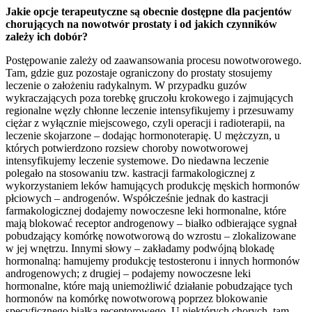
Jakie opcje terapeutyczne są obecnie dostępne dla pacjentów
chorujących na nowotwór prostaty i od jakich czynników
zależy ich dobór?
Postępowanie zależy od zaawansowania procesu nowotworowego.
Tam, gdzie guz pozostaje ograniczony do prostaty stosujemy
leczenie o założeniu radykalnym. W przypadku guzów
wykraczających poza torebkę gruczołu krokowego i zajmujących
regionalne węzły chłonne leczenie intensyfikujemy i przesuwamy
ciężar z wyłącznie miejscowego, czyli operacji i radioterapii, na
leczenie skojarzone – dodając hormonoterapię. U mężczyzn, u
których potwierdzono rozsiew choroby nowotworowej
intensyfikujemy leczenie systemowe. Do niedawna leczenie
polegało na stosowaniu tzw. kastracji farmakologicznej z
wykorzystaniem leków hamujących produkcję męskich hormonów
płciowych – androgenów. Współcześnie jednak do kastracji
farmakologicznej dodajemy nowoczesne leki hormonalne, które
mają blokować receptor androgenowy – białko odbierające sygnał
pobudzający komórkę nowotworową do wzrostu – zlokalizowane
w jej wnętrzu. Innymi słowy – zakładamy podwójną blokadę
hormonalną: hamujemy produkcję testosteronu i innych hormonów
androgenowych; z drugiej – podajemy nowoczesne leki
hormonalne, które mają uniemożliwić działanie pobudzające tych
hormonów na komórkę nowotworową poprzez blokowanie
specyficznego białka receptorowego. U niektórych chorych, tam