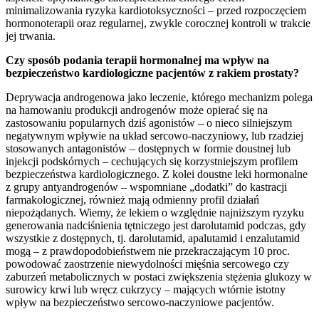
minimalizowania ryzyka kardiotoksyczności – przed rozpoczęciem
hormonoterapii oraz regularnej, zwykle corocznej kontroli w trakcie
jej trwania.
Czy sposób podania terapii hormonalnej ma wpływ na
bezpieczeństwo kardiologiczne pacjentów z rakiem prostaty?
Deprywacja androgenowa jako leczenie, którego mechanizm polega
na hamowaniu produkcji androgenów może opierać się na
zastosowaniu popularnych dziś agonistów – o nieco silniejszym
negatywnym wpływie na układ sercowo-naczyniowy, lub rzadziej
stosowanych antagonistów – dostępnych w formie doustnej lub
injekcji podskórnych – cechujących się korzystniejszym profilem
bezpieczeństwa kardiologicznego. Z kolei doustne leki hormonalne
z grupy antyandrogenów – wspomniane „dodatki” do kastracji
farmakologicznej, również mają odmienny profil działań
niepożądanych. Wiemy, że lekiem o względnie najniższym ryzyku
generowania nadciśnienia tętniczego jest darolutamid podczas, gdy
wszystkie z dostępnych, tj. darolutamid, apalutamid i enzalutamid
mogą – z prawdopodobieństwem nie przekraczającym 10 proc.
powodować zaostrzenie niewydolności mięśnia sercowego czy
zaburzeń metabolicznych w postaci zwiększenia stężenia glukozy w
surowicy krwi lub wręcz cukrzycy – mających wtórnie istotny
wpływ na bezpieczeństwo sercowo-naczyniowe pacjentów.