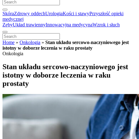
Skóra
Zdrowy oddech
Urologia
Kości i stawy
Przyszłość opieki
medycznej
Zęby
Układ trawienny
Innowacyjna medycyna
Wzrok i słuch
Home
»
Onkologia
»
Stan układu sercowo-naczyniowego jest
istotny w doborze leczenia w raku prostaty
Onkologia
Stan układu sercowo-naczyniowego jest
istotny w doborze leczenia w raku
prostaty