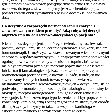
gdzie proces nowotworowy postępuje dynamicznie i daje objawy
rozsiewu, do tego zestawu dodajemy jeszcze chemioterapię w
postaci sześciu cykli cytostatyku o nazwie docetaksel podawanych
dożylnie.
Co decyduje o rozpoczęciu hormonoterapii u chorych z
zaawansowanym rakiem prostaty? Jaką rolę w tej decyzji
odgrywa stan układu sercowo-naczyniowego pacjenta?
Niemal u każdego pacjenta, u którego stwierdzamy rozsiew raka
prostaty, decydujemy się na leczenie systemowe z wykorzystaniem
hormonoterapii. U mężczyzn w zaawansowanym wieku, z licznymi
chorobami współtowarzyszącymi i nienajlepszym stanie sprawności
ogólnej, nowotworem o relatywnie niskim stopniu złośliwości i
mało dynamicznym przebiegu możemy poprzestać na obserwacji
lub kastracji farmakologicznej. Każdorazowo do rozpoczęcia
hormonoterapii podchodzimy ostrożnie. U osób, u których nie
stwierdzamy istotnych chorób towarzyszących, zwłaszcza
niestabilnych schorzeń sercowo-naczyniowych – decydujemy się na
podwójną hormonoterapię – kastrację farmakologiczną i doustny lek
blokujący receptor androgenowy. Tam, gdzie obciążenie takie
występuje, każdorazowo tego typu leczenie musi być poprzedzone
konsultacją kardiologiczną i oceną zagrożenia ze strony tych chorób
dla mężczyzny. Liczymy tu także na wsparcie kardiologa w
aspekcie optymalnego zabezpieczenia chorego celem