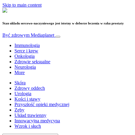
Skip to main content
Stan układu sercowo-naczyniowego jest istotny w doborze leczenia w raku prostaty
Być zdrowym
Mediaplanet
Immunologia
Serce i krew
Onkologia
Zdrowie seksualne
Neurologia
More
Skóra
Zdrowy oddech
Urologia
Kości i stawy
Przyszłość opieki medycznej
Zęby
Układ trawienny
Innowacyjna medycyna
Wzrok i słuch