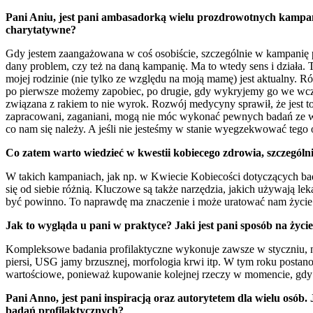
Pani Aniu, jest pani ambasadorką wielu prozdrowotnych kampanii
charytatywne?
Gdy jestem zaangażowana w coś osobiście, szczególnie w kampanię 
dany problem, czy też na daną kampanię. Ma to wtedy sens i działa.
mojej rodzinie (nie tylko ze względu na moją mamę) jest aktualny.
po pierwsze możemy zapobiec, po drugie, gdy wykryjemy go we wczes
związana z rakiem to nie wyrok. Rozwój medycyny sprawił, że jest to
zapracowani, zaganiani, mogą nie móc wykonać pewnych badań ze w
co nam się należy. A jeśli nie jesteśmy w stanie wyegzekwować tego 
Co zatem warto wiedzieć w kwestii kobiecego zdrowia, szczególnie
W takich kampaniach, jak np. w Kwiecie Kobiecości dotyczących bad
się od siebie różnią. Kluczowe są także narzędzia, jakich używają leka
być powinno. To naprawdę ma znaczenie i może uratować nam życie
Jak to wygląda u pani w praktyce? Jaki jest pani sposób na życ
Kompleksowe badania profilaktyczne wykonuje zawsze w styczniu, na
piersi, USG jamy brzusznej, morfologia krwi itp. W tym roku postano
wartościowe, ponieważ kupowanie kolejnej rzeczy w momencie, gdy w
Pani Anno, jest pani inspiracją oraz autorytetem dla wielu osó
badań profilaktycznych?