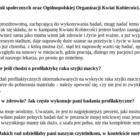
 społecznych oraz Ogólnopolskiej Organizacji Kwiat Kobiecości. C
prozdrowotną, zachęcającą do wykonywania badań, mogę nadać temu o
 Tak się składa, że w kampanię Kwiatu Kobiecości jestem bardzo zaang
 Również sama jako mama wiem jak zdrowie i życie jest ważne, a już 
nym stadium, daje naprawdę duże szanse na przeżycie i życie w komf
 już choroba, z którą można żyć, stąd też naprawdę warto się badać, s
zględu na umowy w miejscach, gdzie pracują, dlatego my pacjenci p
od naszego lekarza, po prostu go zmieńmy.
 jeśli chodzi o profilaktykę raka szyjki macicy?
ań profilaktycznych ukierunkowanych na wykrycie raka szyjki macicy p
rze do pobierania materiału – należy upewnić się, czy nie jest to zwykł
.
ie w zdrowiu? Jak często wykonuje pani badania profilaktyczne?
 moje urodziny. Uważam, że jest to najpiękniejszy prezent, jaki możn
wiłam pakiet pełnych badań dać w prezencie mojej teściowej oraz jeszc
szystkiego mamy tak dużo, a szafa jest pełna, nie ma kompletnie sen
b. Jakich rad udzieliłaby pani naszym czytelnikom, w kontekście 