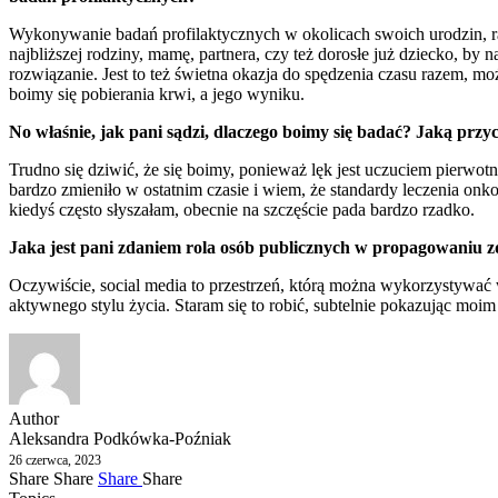
Wykonywanie badań profilaktycznych w okolicach swoich urodzin, ra
najbliższej rodziny, mamę, partnera, czy też dorosłe już dziecko, 
rozwiązanie. Jest to też świetna okazja do spędzenia czasu razem, m
boimy się pobierania krwi, a jego wyniku.
No właśnie, jak pani sądzi, dlaczego boimy się badać? Jaką prz
Trudno się dziwić, że się boimy, ponieważ lęk jest uczuciem pierwot
bardzo zmieniło w ostatnim czasie i wiem, że standardy leczenia on
kiedyś często słyszałam, obecnie na szczęście pada bardzo rzadko.
Jaka jest pani zdaniem rola osób publicznych w propagowaniu 
Oczywiście, social media to przestrzeń, którą można wykorzystywać 
aktywnego stylu życia. Staram się to robić, subtelnie pokazując mo
Author
Aleksandra Podkówka-Poźniak
26 czerwca, 2023
Share
Share
Share
Share