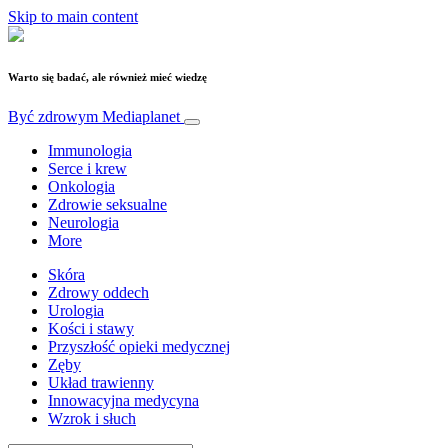
Skip to main content
Warto się badać, ale również mieć wiedzę
Być zdrowym
Mediaplanet
Immunologia
Serce i krew
Onkologia
Zdrowie seksualne
Neurologia
More
Skóra
Zdrowy oddech
Urologia
Kości i stawy
Przyszłość opieki medycznej
Zęby
Układ trawienny
Innowacyjna medycyna
Wzrok i słuch