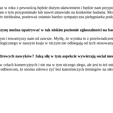
z w roku z pewnością będzie dużym ułatwieniem i będzie nam przypomi
by nam o tym przypominało lub nawet umawiało na konkretne badania. M
oże nieidealna, ponieważ ostatnio bardzo sympatyczna pielęgniarka podc
yczynę można upatrywać w tak niskim poziomie zgłaszalności na ba
nym i towarzyszy nam od zawsze. Myślę, że wynika to z przeświadczenia
kologicznego w naszym kraju w niczym nie odbiegają od tych stosowany
zdrowych nawyków? Jaką siłę w tym aspekcie wywierają social me
w celach komercyjnych i nie ma w tym niczego złego, ale jest to też 
im odbiorcom, że można zdrowo żyć bez katorżniczych treningów na si