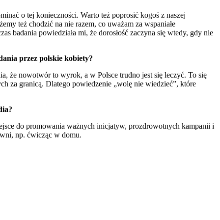
nać o tej konieczności. Warto też poprosić kogoś z naszej
ożemy też chodzić na nie razem, co uważam za wspaniałe
zas badania powiedziała mi, że dorosłość zaczyna się wtedy, gdy nie
dania przez polskie kobiety?
, że nowotwór to wyrok, a w Polsce trudno jest się leczyć. To się
ch za granicą. Dlatego powiedzenie „wolę nie wiedzieć”, które
dia?
miejsce do promowania ważnych inicjatyw, prozdrowotnych kampanii i
łowni, np. ćwicząc w domu.