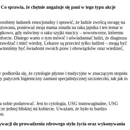
o sprawia, że chętnie angażuje się pani w tego typu akcje
sobisty ładunek emocjonalny i sprawić, że ludzie zwrócą uwagę na
ażowana, ponieważ moja mama zmarła na raka jajnika i ten temat w
wyjątkowo, gdy mówimy o raku szyjki macicy – nowotworze, któremu
orcie. Dlatego warto o tym mówić i uświadamiać ludzi, że diagnoza
prawdzać i mieć wiedzę. Lekarze są przecież tylko ludźmi – mogą być
owinniśmy być świadomi swoich praw i obowiązków oraz wiedzieć,
odkreśla się, że cytologie płynne i tradycyjne w znaczącym stopniu
y patyczek higieniczny zamiast specjalistycznej szczoteczki, tak jak to
a sobie podarować. Jest to cytologia, USG transwaginalne, USG
ze jednej bliskiej mi kobiecie. Uważam, że było to bardzo
su.
motywacji do prowadzenia zdrowego stylu życia oraz wykonywania