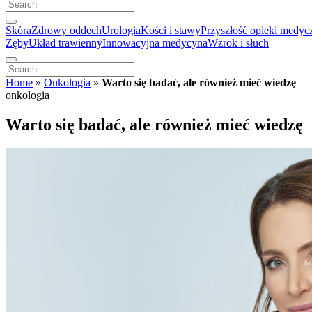
Skóra
Zdrowy oddech
Urologia
Kości i stawy
Przyszłość opieki medyc
Zęby
Układ trawienny
Innowacyjna medycyna
Wzrok i słuch
Home
»
Onkologia
»
Warto się badać, ale również mieć wiedzę
onkologia
Warto się badać, ale również mieć wiedzę