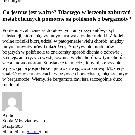
roślinnymi.
Co jeszcze jest ważne? Dlaczego w leczeniu zaburzeń
metabolicznych pomocne są polifenole z bergamoty?
Polifenole zaliczane są do głównych antyoksydantów, czyli
substancji, które między innymi usuwają wolne rodniki. Z kolei
wolne rodniki biorą udział w patogenezie wielu chorób, między
innymi nowotworów i miażdżycy. Spożywanie produktów
bogatych w polifenole to znakomity sposób dbania o zdrowie i
zmniejszania ryzyka występowania wielu chorób, w tym chorób
serca i nowotworów. Substancje te, między innymi, korzystnie
wpływają na gospodarkę lipidową i węglowodanową. Można je
znaleźć w wielu owocach, warzywach i orzechach, między innymi
w bergamocie. Wiemy, że bergamota zawiera szczególnie dużo
polifenoli.
Author
Sonia Młodzianowska
20 maja, 2020
Share
Share
Share
Share