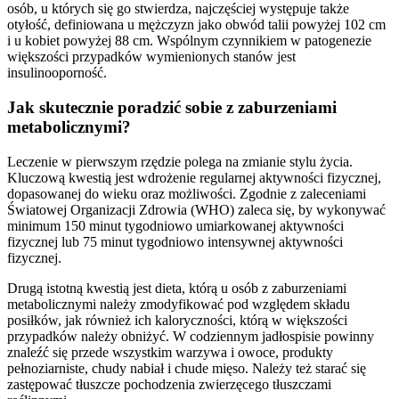
osób, u których się go stwierdza, najczęściej występuje także
otyłość, definiowana u mężczyzn jako obwód talii powyżej 102 cm
i u kobiet powyżej 88 cm. Wspólnym czynnikiem w patogenezie
większości przypadków wymienionych stanów jest
insulinooporność.
Jak skutecznie poradzić sobie z zaburzeniami
metabolicznymi?
Leczenie w pierwszym rzędzie polega na zmianie stylu życia.
Kluczową kwestią jest wdrożenie regularnej aktywności fizycznej,
dopasowanej do wieku oraz możliwości. Zgodnie z zaleceniami
Światowej Organizacji Zdrowia (WHO) zaleca się, by wykonywać
minimum 150 minut tygodniowo umiarkowanej aktywności
fizycznej lub 75 minut tygodniowo intensywnej aktywności
fizycznej.
Drugą istotną kwestią jest dieta, którą u osób z zaburzeniami
metabolicznymi należy zmodyfikować pod względem składu
posiłków, jak również ich kaloryczności, którą w większości
przypadków należy obniżyć. W codziennym jadłospisie powinny
znaleźć się przede wszystkim warzywa i owoce, produkty
pełnoziarniste, chudy nabiał i chude mięso. Należy też starać się
zastępować tłuszcze pochodzenia zwierzęcego tłuszczami