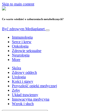
Skip to main content
Co warto wiedzieć o zaburzeniach metabolicznych?
Być zdrowym
Mediaplanet
Immunologia
Serce i krew
Onkologia
Zdrowie seksualne
Neurologia
More
Skóra
Zdrowy oddech
Urologia
Kości i stawy
Przyszłość opieki medycznej
Zęby
Układ trawienny
Innowacyjna medycyna
Wzrok i słuch