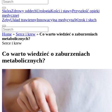
Skóra
Zdrowy oddech
Urologia
Kości i stawy
Przyszłość opieki
medycznej
Zęby
Układ trawienny
Innowacyjna medycyna
Wzrok i słuch
Home
»
Serce i krew
»
Co warto wiedzieć o zaburzeniach
metabolicznych?
Serce i krew
Co warto wiedzieć o zaburzeniach
metabolicznych?