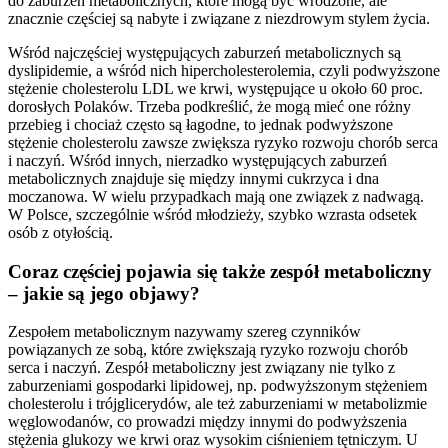
do zaburzeń metabolicznych, które mogą być wrodzone, ale
znacznie częściej są nabyte i związane z niezdrowym stylem życia.
Wśród najczęściej występujących zaburzeń metabolicznych są
dyslipidemie, a wśród nich hipercholesterolemia, czyli podwyższone
stężenie cholesterolu LDL we krwi, występujące u około 60 proc.
dorosłych Polaków. Trzeba podkreślić, że mogą mieć one różny
przebieg i chociaż często są łagodne, to jednak podwyższone
stężenie cholesterolu zawsze zwiększa ryzyko rozwoju chorób serca
i naczyń. Wśród innych, nierzadko występujących zaburzeń
metabolicznych znajduje się między innymi cukrzyca i dna
moczanowa. W wielu przypadkach mają one związek z nadwagą.
W Polsce, szczególnie wśród młodzieży, szybko wzrasta odsetek
osób z otyłością.
Coraz częściej pojawia się także zespół metaboliczny
– jakie są jego objawy?
Zespołem metabolicznym nazywamy szereg czynników
powiązanych ze sobą, które zwiększają ryzyko rozwoju chorób
serca i naczyń. Zespół metaboliczny jest związany nie tylko z
zaburzeniami gospodarki lipidowej, np. podwyższonym stężeniem
cholesterolu i trójglicerydów, ale też zaburzeniami w metabolizmie
węglowodanów, co prowadzi między innymi do podwyższenia
stężenia glukozy we krwi oraz wysokim ciśnieniem tętniczym. U