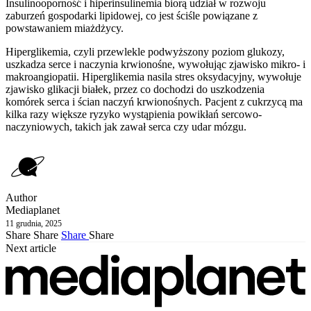
Insulinooporność i hiperinsulinemia biorą udział w rozwoju
zaburzeń gospodarki lipidowej, co jest ściśle powiązane z
powstawaniem miażdżycy.
Hiperglikemia, czyli przewlekle podwyższony poziom glukozy,
uszkadza serce i naczynia krwionośne, wywołując zjawisko mikro- i
makroangiopatii. Hiperglikemia nasila stres oksydacyjny, wywołuje
zjawisko glikacji białek, przez co dochodzi do uszkodzenia
komórek serca i ścian naczyń krwionośnych. Pacjent z cukrzycą ma
kilka razy większe ryzyko wystąpienia powikłań sercowo-
naczyniowych, takich jak zawał serca czy udar mózgu.
Author
Mediaplanet
11 grudnia, 2025
Share
Share
Share
Share
Next article