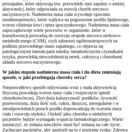
prozapalne, które aktywują tzw. przewlekły stan zapalny o niskiej
aktywności, który odpowiada za rozwój chorób sercowo-
naczyniowych. Nadmierna masa ciała wywołuje zjawisko
insulinooporności, które wpływa na pogorszenie profilu lipidowego,
wzrost ciśnienia krwi i tętna spoczynkowego. Nadmierna masa ciała
zapoczątkowuje wiele procesów w organizmie, które w
konsekwencji prowadzą do rozwoju zespołu sercowo-nerkowo-
metabolicznego (CSM), czyli zaburzeń ogólnoustrojowych na
podłożu przewlekłego stanu zapalnego, co objawia się
patologicznymi interakcjami miedzy metabolicznymi czynnikami
ryzyka, przewlekłą niewydolnością nerek, cukrzycą i chorobami
układu sercowo-naczyniowego.
W jakim stopniu nadmierna masa ciała i zła dieta zmieniają
spos
ó
b, w jaki przebiegają choroby serca?
Nieprawidłowy sposób odżywiania wraz z małą aktywnością
fizyczną powodują wzrost masy ciała i rozpoczęcie spirali
chorobotwórczej. Zbyt duża kaloryczność posiłków, żywność
przetworzona, duża ilość soli, cukru, tłuszczu, nieregularne i w
nieodpowiednich porach posiłki doprowadzają do wzrostu masy
ciała i rozwoju otyłości. Otyłość jako choroba u niektórych
pacjentów będzie wymagała wsparcia farmakologicznego. Warto
zaznaczyć, że zmiana nawyków musi być zmianą na całe życie.
Zachęcam pacjentów, aby spojrzeli na to z poziomu zysku. Zdrowa