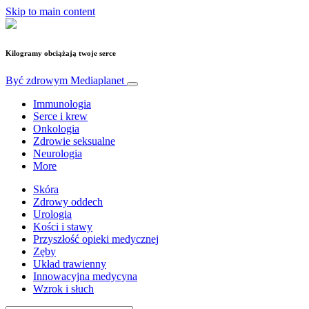
Skip to main content
Kilogramy obciążają twoje serce
Być zdrowym
Mediaplanet
Immunologia
Serce i krew
Onkologia
Zdrowie seksualne
Neurologia
More
Skóra
Zdrowy oddech
Urologia
Kości i stawy
Przyszłość opieki medycznej
Zęby
Układ trawienny
Innowacyjna medycyna
Wzrok i słuch