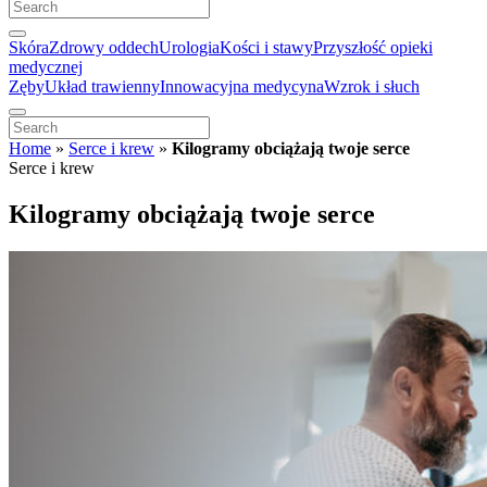
Skóra
Zdrowy oddech
Urologia
Kości i stawy
Przyszłość opieki
medycznej
Zęby
Układ trawienny
Innowacyjna medycyna
Wzrok i słuch
Home
»
Serce i krew
»
Kilogramy obciążają twoje serce
Serce i krew
Kilogramy obciążają twoje serce