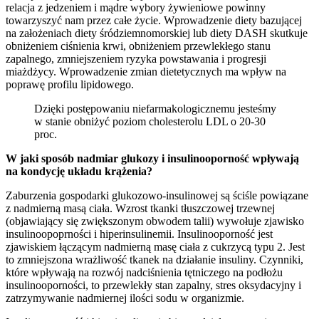
relacja z jedzeniem i mądre wybory żywieniowe powinny
towarzyszyć nam przez całe życie. Wprowadzenie diety bazującej
na założeniach diety śródziemnomorskiej lub diety DASH skutkuje
obniżeniem ciśnienia krwi, obniżeniem przewlekłego stanu
zapalnego, zmniejszeniem ryzyka powstawania i progresji
miażdżycy. Wprowadzenie zmian dietetycznych ma wpływ na
poprawę profilu lipidowego.
Dzięki postępowaniu niefarmakologicznemu jesteśmy
w stanie obniżyć poziom cholesterolu LDL o 20-30
proc.
W jaki spos
ó
b nadmiar glukozy i insulinooporność wpływają
na kondycję układu krąż
enia?
Zaburzenia gospodarki glukozowo-insulinowej są ściśle powiązane
z nadmierną masą ciała. Wzrost tkanki tłuszczowej trzewnej
(objawiający się zwiększonym obwodem talii) wywołuje zjawisko
insulinoopoprności i hiperinsulinemii. Insulinooporność jest
zjawiskiem łączącym nadmierną masę ciała z cukrzycą typu 2. Jest
to zmniejszona wrażliwość tkanek na działanie insuliny. Czynniki,
które wpływają na rozwój nadciśnienia tętniczego na podłożu
insulinooporności, to przewlekły stan zapalny, stres oksydacyjny i
zatrzymywanie nadmiernej ilości sodu w organizmie.