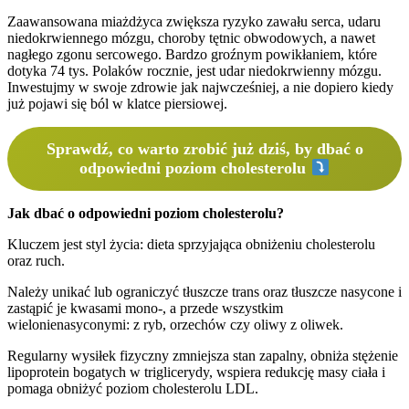
Zaawansowana miażdżyca zwiększa ryzyko zawału serca, udaru
niedokrwiennego mózgu, choroby tętnic obwodowych, a nawet
nagłego zgonu sercowego. Bardzo groźnym powikłaniem, które
dotyka 74 tys. Polaków rocznie, jest udar niedokrwienny mózgu.
Inwestujmy w swoje zdrowie jak najwcześniej, a nie dopiero kiedy
już pojawi się ból w klatce piersiowej.
Sprawdź, co warto zrobić już dziś, by dbać o
odpowiedni poziom cholesterolu
Jak dbać o odpowiedni poziom cholesterolu?
Kluczem jest styl życia: dieta sprzyjająca obniżeniu cholesterolu
oraz ruch.
Należy unikać lub ograniczyć tłuszcze trans oraz tłuszcze nasycone i
zastąpić je kwasami mono-, a przede wszystkim
wielonienasyconymi: z ryb, orzechów czy oliwy z oliwek.
Regularny wysiłek fizyczny zmniejsza stan zapalny, obniża stężenie
lipoprotein bogatych w triglicerydy, wspiera redukcję masy ciała i
pomaga obniżyć poziom cholesterolu LDL.