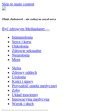
Skip to main content
Obniż cholesterol – nie czekaj na zawał serca
Być zdrowym
Mediaplanet
Immunologia
Serce i krew
Onkologia
Zdrowie seksualne
Neurologia
More
Skóra
Zdrowy oddech
Urologia
Kości i stawy
Przyszłość opieki medycznej
Zęby
Układ trawienny
Innowacyjna medycyna
Wzrok i słuch