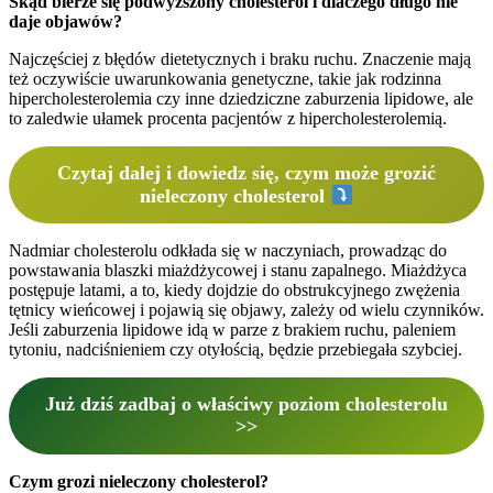
Skąd bierze się podwyższony cholesterol i dlaczego długo nie
daje objawów?
Najczęściej z błędów dietetycznych i braku ruchu. Znaczenie mają
też oczywiście uwarunkowania genetyczne, takie jak rodzinna
hipercholesterolemia czy inne dziedziczne zaburzenia lipidowe, ale
to zaledwie ułamek procenta pacjentów z hipercholesterolemią.
Czytaj dalej i dowiedz się, czym może grozić
nieleczony cholesterol
Nadmiar cholesterolu odkłada się w naczyniach, prowadząc do
powstawania blaszki miażdżycowej i stanu zapalnego. Miażdżyca
postępuje latami, a to, kiedy dojdzie do obstrukcyjnego zwężenia
tętnicy wieńcowej i pojawią się objawy, zależy od wielu czynników.
Jeśli zaburzenia lipidowe idą w parze z brakiem ruchu, paleniem
tytoniu, nadciśnieniem czy otyłością, będzie przebiegała szybciej.
Już dziś zadbaj o właściwy poziom cholesterolu
>>
Czym grozi nieleczony cholesterol?