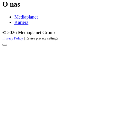
O nas
Mediaplanet
Kariera
© 2026 Mediaplanet Group
Privacy Policy
|
Revise privacy settings