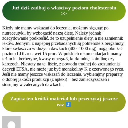
Już dziś zadbaj o właściwy poziom cholesterolu
>>
Kiedy nie mamy wskazań do leczenia, możemy sięgnąć po
nutraceutyki, by wzbogacić naszą dietę. Należy jednak
zdecydowanie podkreślić, że to uzupełnienie diety, a nie zamiennik
leków. Jednymi z najlepiej przebadanych są polifenole z bergamoty,
które zwłaszcza w dużych dawkach (400–1000 mg) mogą obniżać
poziom LDL o nawet 15 proc. W polskich rekomendacjach mamy
też m.in. berberynę, kwasy omega-3, kurkuminę, spirulinę czy
karczoch. Niestety na tej liście, z powodu trudnej do zrozumienia
decyzji EFSA, nie może już być monakoliny K z czerwonego ryżu.
Jeśli nie mamy jeszcze wskazań do leczenia, wybierajmy preparaty
o dobrej jakości produkcji (z apteki) – bez zanieczyszczeń i
stosujmy w zalecanych dawkach.
Zapisz ten krótki materiał lub przeczytaj jeszcze
raz