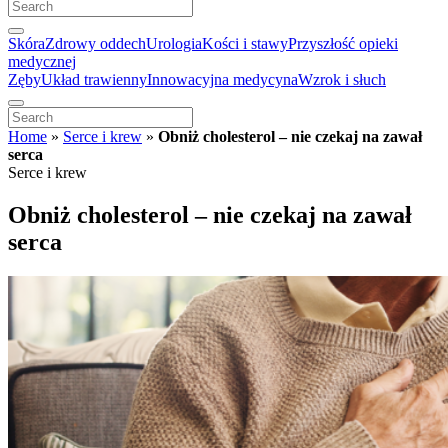
Skóra
Zdrowy oddech
Urologia
Kości i stawy
Przyszłość opieki
medycznej
Zęby
Układ trawienny
Innowacyjna medycyna
Wzrok i słuch
Home
»
Serce i krew
»
Obniż cholesterol – nie czekaj na zawał
serca
Serce i krew
Obniż cholesterol – nie czekaj na zawał
serca