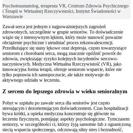
Psychotraumatolog, terapeuta VR, Centrum Zdrowia Psychicznego
i Terapii w Wirtualnej Rzeczywistości, Instytut Świadomości w
Warszawie
Zawał serca jest jednym z najpoważniejszych zagrożeń
zdrowotnych, szczególnie w grupie seniorów. To doświadczenie
wiąże się z intensywnym lękiem, który może stanowić poważne
obciążenie psychiczne i utrudniać proces rekonwalescencji.
Przedłużające się stany lękowe oraz depresja, często towarzyszące
seniorom z chorobami serca, mogą znacznie opóźnić powrót do
zdrowia, zwiększając ryzyko kolejnych incydentów sercowo-
naczyniowych. Medyczna Wirtualna Rzeczywistość (VR), jako
innowacyjna forma terapii, oferuje seniorom wsparcie, które nie
tylko poprawia ich samopoczucie, ale także motywuje do
aktywnego udziału w leczeniu.
Z sercem do lepszego zdrowia w wieku senioralnym
Pobyt w szpitalu po zawale serca dla seniorów jest często
stresującym i dezorientującym doświadczeniem. Czas hospitalizacji
bywa krótki, a opieka medyczna koncentruje się głównie na
leczeniu fizycznym, pomijając aspekty psychologiczne. Tymczasem
seniorzy, w szczególności ci, którzy żyją samotnie lub z ograniczoną
siecią wsparcia społecznego, odczuwają silny stres i bezradność,