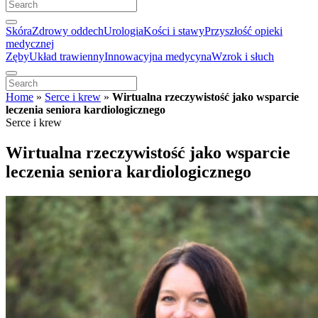
Skóra
Zdrowy oddech
Urologia
Kości i stawy
Przyszłość opieki
medycznej
Zęby
Układ trawienny
Innowacyjna medycyna
Wzrok i słuch
Home
»
Serce i krew
»
Wirtualna rzeczywistość jako wsparcie
leczenia seniora kardiologicznego
Serce i krew
Wirtualna rzeczywistość jako wsparcie
leczenia seniora kardiologicznego