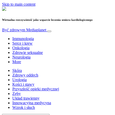
Skip to main content
Wirtualna rzeczywistość jako wsparcie leczenia seniora kardiologicznego
Być zdrowym
Mediaplanet
Immunologia
Serce i krew
Onkologia
Zdrowie seksualne
Neurologia
More
Skóra
Zdrowy oddech
Urologia
Kości i stawy
Przyszłość opieki medycznej
Zęby
Układ trawienny
Innowacyjna medycyna
Wzrok i słuch