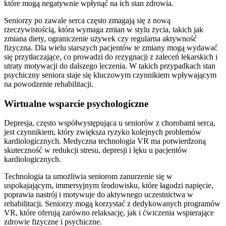
które mogą negatywnie wpłynąć na ich stan zdrowia.
Seniorzy po zawale serca często zmagają się z nową
rzeczywistością, która wymaga zmian w stylu życia, takich jak
zmiana diety, ograniczenie używek czy regularna aktywność
fizyczna. Dla wielu starszych pacjentów te zmiany mogą wydawać
się przytłaczające, co prowadzi do rezygnacji z zaleceń lekarskich i
utraty motywacji do dalszego leczenia. W takich przypadkach stan
psychiczny seniora staje się kluczowym czynnikiem wpływającym
na powodzenie rehabilitacji.
Wirtualne wsparcie psychologiczne
Depresja, często współwystępująca u seniorów z chorobami serca,
jest czynnikiem, który zwiększa ryzyko kolejnych problemów
kardiologicznych. Medyczna technologia VR ma potwierdzoną
skuteczność w redukcji stresu, depresji i lęku u pacjentów
kardiologicznych.
Technologia ta umożliwia seniorom zanurzenie się w
uspokajającym, immersyjnym środowisku, które łagodzi napięcie,
poprawia nastrój i motywuje do aktywnego uczestnictwa w
rehabilitacji. Seniorzy mogą korzystać z dedykowanych programów
VR, które oferują zarówno relaksację, jak i ćwiczenia wspierające
zdrowie fizyczne i psychiczne.