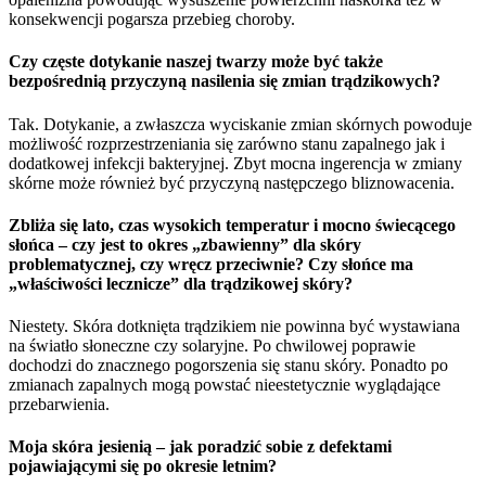
konsekwencji pogarsza przebieg choroby.
Czy częste dotykanie naszej twarzy może być także
bezpośrednią przyczyną nasilenia się zmian trądzikowych?
Tak. Dotykanie, a zwłaszcza wyciskanie zmian skórnych powoduje
możliwość rozprzestrzeniania się zarówno stanu zapalnego jak i
dodatkowej infekcji bakteryjnej. Zbyt mocna ingerencja w zmiany
skórne może również być przyczyną następczego bliznowacenia.
Zbliża się lato, czas wysokich temperatur i mocno świecącego
słońca – czy jest to okres „zbawienny” dla skóry
problematycznej, czy wręcz przeciwnie? Czy słońce ma
„właściwości lecznicze” dla trądzikowej skóry?
Niestety. Skóra dotknięta trądzikiem nie powinna być wystawiana
na światło słoneczne czy solaryjne. Po chwilowej poprawie
dochodzi do znacznego pogorszenia się stanu skóry. Ponadto po
zmianach zapalnych mogą powstać nieestetycznie wyglądające
przebarwienia.
Moja skóra jesienią – jak poradzić sobie z defektami
pojawiającymi się po okresie letnim?