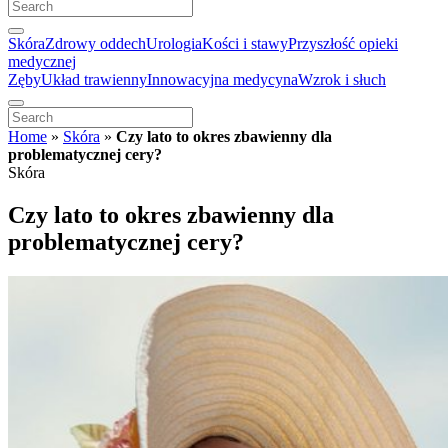
Skóra
Zdrowy oddech
Urologia
Kości i stawy
Przyszłość opieki
medycznej
Zęby
Układ trawienny
Innowacyjna medycyna
Wzrok i słuch
Home
»
Skóra
»
Czy lato to okres zbawienny dla
problematycznej cery?
Skóra
Czy lato to okres zbawienny dla
problematycznej cery?