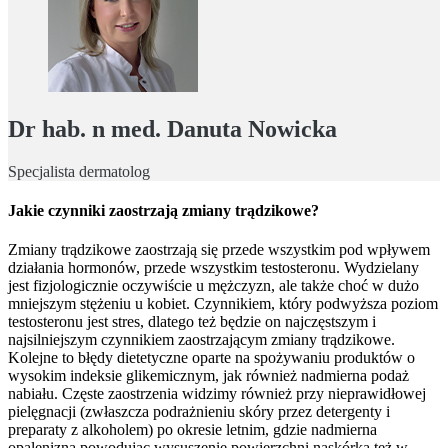
Dr hab. n med. Danuta Nowicka
Specjalista dermatolog
Jakie czynniki zaostrzają zmiany trądzikowe?
Zmiany trądzikowe zaostrzają się przede wszystkim pod wpływem
działania hormonów, przede wszystkim testosteronu. Wydzielany
jest fizjologicznie oczywiście u mężczyzn, ale także choć w dużo
mniejszym stężeniu u kobiet. Czynnikiem, który podwyższa poziom
testosteronu jest stres, dlatego też będzie on najczęstszym i
najsilniejszym czynnikiem zaostrzającym zmiany trądzikowe.
Kolejne to błędy dietetyczne oparte na spożywaniu produktów o
wysokim indeksie glikemicznym, jak również nadmierna podaż
nabiału. Częste zaostrzenia widzimy również przy nieprawidłowej
pielęgnacji (zwłaszcza podrażnieniu skóry przez detergenty i
preparaty z alkoholem) po okresie letnim, gdzie nadmierna
opalenizna powodując wysuszenie powierzchni naskórka też w