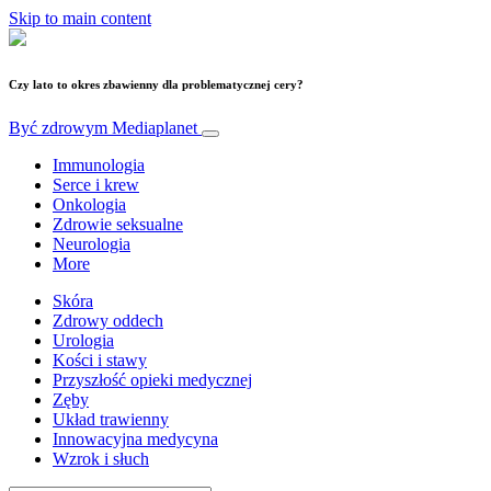
Skip to main content
Czy lato to okres zbawienny dla problematycznej cery?
Być zdrowym
Mediaplanet
Immunologia
Serce i krew
Onkologia
Zdrowie seksualne
Neurologia
More
Skóra
Zdrowy oddech
Urologia
Kości i stawy
Przyszłość opieki medycznej
Zęby
Układ trawienny
Innowacyjna medycyna
Wzrok i słuch