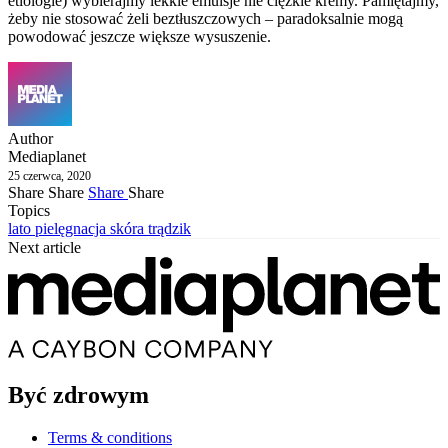
etiologie) wybierajmy lekkie emulsje nie ciężkie kremy. Pamiętajmy,
żeby nie stosować żeli beztłuszczowych – paradoksalnie mogą
powodować jeszcze większe wysuszenie.
Author
Mediaplanet
25 czerwca, 2020
Share
Share
Share
Share
Topics
lato
pielęgnacja
skóra
trądzik
Next article
Być zdrowym
Terms & conditions