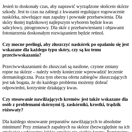
Jesień to doskonały czas, aby naprawić wyrządzone słońcem skórze
szkody. Jest to czas na zabiegi z kwasami regulujące rogowacenie
naskórka, niwelujące stan zapalny i powstałe przebarwienia. Dla
skóry tłustej trądzikowej najlepszym wyborem będzie kwas
salicylowy, pirogronowy. Dla skór z przebarwieniami i objawami
fotostarzenia doskonałym rozwiązaniem będzie retinol.
Czy mocne peelingi, aby złuszczyć naskórek po opalaniu się jest
wskazane dla każdego typu skóry, czy są ku temu
przeciwwskazania?
Przeciwwskazaniami do złuszczań są nasilone, czynne zmiany
ropne na skórze – należy wtedy koniecznie wprowadzić leczenie
dermatologiczna. Poza tym obecna oferta zabiegów złuszczających
jest tak bogata, że do każdego problemu możemy dobrać
odpowiedni, korzystnie działający kwas.
Czy stosowanie nawilżających kremów jest także wskazane dla
osób z problemami skórnymi tj. zaskórniki, krostki, trądzik
różowaty?
Dla każdego stosowanie preparatów nawilżających to absolutne
minimum! Przy zmianach zapalnych na skórze (bezwzględnie na ich