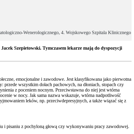
atologiczno-Wenerologicznego, 4. Wojskowego Szpitala Klinicznego
 Jacek Szepietowski. Tymczasem lekarze mają do dyspozycji
połeczne, emocjonalne i zawodowe. Jest klasyfikowana jako pierwotna
óry: przede wszystkim dołach pachowych, na dłoniach, stopach czy
zynienia z poceniem nocnym. Przeciwstawna do niej jest wtórna
 pocenie w nocy. Jak sama nazwa wskazuje, wtórna nadpotliwość
yjmowaniem leków, np. przeciwdepresyjnych, a także wiązać się z
niu i pisaniu z pochyloną głową czy wykonywaniu pracy zawodowej.