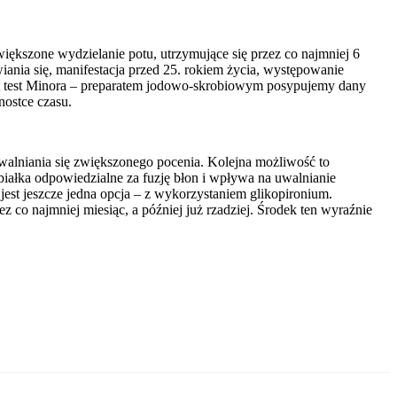
iększone wydzielanie potu, utrzymujące się przez co najmniej 6
iania się, manifestacja przed 25. rokiem życia, występowanie
st test Minora – preparatem jodowo-skrobiowym posypujemy dany
nostce czasu.
walniania się zwiększonego pocenia. Kolejna możliwość to
białka odpowiedzialne za fuzję błon i wpływa na uwalnianie
 jest jeszcze jedna opcja – z wykorzystaniem glikopironium.
z co najmniej miesiąc, a później już rzadziej. Środek ten wyraźnie