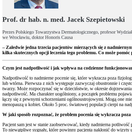
Prof. dr hab. n. med. Jacek Szepietowski
Prezes Polskiego Towarzystwa Dermatologicznego, profesor Wydział
we Wrocławiu, doktor Honoris Causa
– Zaledwie jedna trzecia pacjentów mierzących się z nadmierny
kilka skutecznych opcji leczenia tego problemu. Co może pomóc
Czym jest nadpotliwość i jak wpływa na codzienne funkcjonowa
Nadpotliwość to nadmierne pocenie się, które wykracza poza fizjolo
lub wtórna. Pierwsza z nich występuje zazwyczaj obustronnie i częst
twarzy. Może rozpoczynać się w dzieciństwie, w okresie dojrzewania
nadpotliwość. Ma charakter uogólniony, a początek problemu pojawi
łączy się z pewnymi schorzeniami ogólnoustrojowymi. Mogą one mieć
menopauzą u kobiet. Około 5 proc. światowej populacji cierpi na nad
W jaki sposób rozpoznać, że problem pocenia się wykracza poz
Pacjent sam jest w stanie zaobserwować, kiedy nadmierna potliwość
To niewątpliwe sygnały, które powinny pacjenta nakłonić do wizyty 