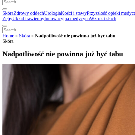
Skóra
Zdrowy oddech
Urologia
Kości i stawy
Przyszłość opieki medyc
Zęby
Układ trawienny
Innowacyjna medycyna
Wzrok i słuch
Home
»
Skóra
»
Nadpotliwość nie powinna już być tabu
Skóra
Nadpotliwość nie powinna już być tabu