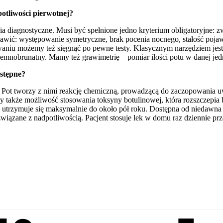
otliwości pierwotnej?
 diagnostyczne. Musi być spełnione jedno kryterium obligatoryjne: zw
jawić: występowanie symetryczne, brak pocenia nocnego, stałość pojaw
waniu możemy też sięgnąć po pewne testy. Klasycznym narzędziem je
ciemnobrunatny. Mamy też grawimetrię – pomiar ilości potu w danej jed
ostępne?
 Pot tworzy z nimi reakcję chemiczną, prowadzącą do zaczopowania u
y także możliwość stosowania toksyny botulinowej, która rozszczepia 
y – utrzymuje się maksymalnie do około pół roku. Dostępna od niedawna
iązane z nadpotliwością. Pacjent stosuje lek w domu raz dziennie prze