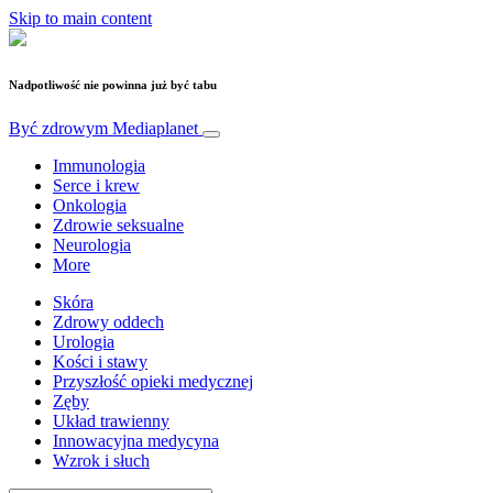
Skip to main content
Nadpotliwość nie powinna już być tabu
Być zdrowym
Mediaplanet
Immunologia
Serce i krew
Onkologia
Zdrowie seksualne
Neurologia
More
Skóra
Zdrowy oddech
Urologia
Kości i stawy
Przyszłość opieki medycznej
Zęby
Układ trawienny
Innowacyjna medycyna
Wzrok i słuch