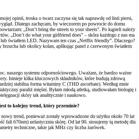
jej opinii, troska o twarz zaczyna się tak naprawdę od linii piersi,
a wygląd. Dlatego zachęcam, by wieczorem po powrocie do domu
owtarzam: „Don’t bring the streets to your sheets”. Po kąpieli należy
rtów. „Don’t do what your girlfriend does” – skóra każdego z nas ma
m lub światłem LED. Nazywam ten czas „Netflix friendly”. Dlaczego?
 brzucha lub okolicy kolan, aplikując panel z czerwonym światłem
proc. naszego systemu odpornościowego. Uważam, że bardzo ważne
ery. Istnieje kilka kluczowych składników, które budują zdrową
jbardziej stabilna forma witaminy C (THD ascorbate). Według mnie
laktyczny paraliż mięśni. Byłam młodą atletką, studiowałam biologię i
ielęgnacji skóry tak analitycznie i naukowo.
est to kolejny trend, który przeminie?
to nowy trend, ponieważ zostały wprowadzone do użytku około 70 lat
fali 670nm) uelastycznia skórę. Od lat 90. stosujemy tą metodę dla
ametry techniczne, takie jak MHz czy liczba żarówek.