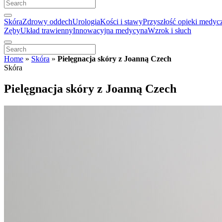
Skóra
Zdrowy oddech
Urologia
Kości i stawy
Przyszłość opieki medyc
Zęby
Układ trawienny
Innowacyjna medycyna
Wzrok i słuch
Home
»
Skóra
»
Pielęgnacja skóry z Joanną Czech
Skóra
Pielęgnacja skóry z Joanną Czech