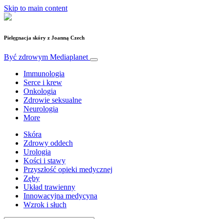
Skip to main content
Pielęgnacja skóry z Joanną Czech
Być zdrowym
Mediaplanet
Immunologia
Serce i krew
Onkologia
Zdrowie seksualne
Neurologia
More
Skóra
Zdrowy oddech
Urologia
Kości i stawy
Przyszłość opieki medycznej
Zęby
Układ trawienny
Innowacyjna medycyna
Wzrok i słuch