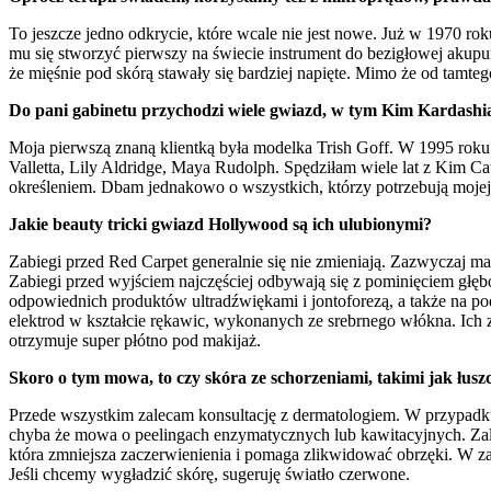
To jeszcze jedno odkrycie, które wcale nie jest nowe. Już w 1970 
mu się stworzyć pierwszy na świecie instrument do bezigłowej akupu
że mięśnie pod skórą stawały się bardziej napięte. Mimo że od tamt
Do pani gabinetu przychodzi wiele gwiazd, w tym Kim Kardashian
Moja pierwszą znaną klientką była modelka Trish Goff. W 1995 roku 
Valletta, Lily Aldridge, Maya Rudolph. Spędziłam wiele lat z Kim C
określeniem. Dbam jednakowo o wszystkich, którzy potrzebują mojej
Jakie beauty tricki gwiazd Hollywood są ich ulubionymi?
Zabiegi przed Red Carpet generalnie się nie zmieniają. Zazwyczaj 
Zabiegi przed wyjściem najczęściej odbywają się z pominięciem głę
odpowiednich produktów ultradźwiękami i jontoforezą, a także na pod
elektrod w kształcie rękawic, wykonanych ze srebrnego włókna. Ich
otrzymuje super płótno pod makijaż.
Skoro o tym mowa, to czy skóra ze schorzeniami, takimi jak łusz
Przede wszystkim zalecam konsultację z dermatologiem. W przypadku
chyba że mowa o peelingach enzymatycznych lub kawitacyjnych. Zalec
która zmniejsza zaczerwienienia i pomaga zlikwidować obrzęki. W zal
Jeśli chcemy wygładzić skórę, sugeruję światło czerwone.