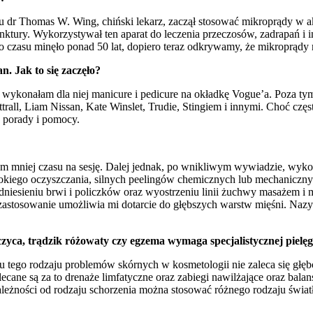
roku dr Thomas W. Wing, chiński lekarz, zaczął stosować mikroprądy 
nktury. Wykorzystywał ten aparat do leczenia przeczosów, zadrapań i i
ego czasu minęło ponad 50 lat, dopiero teraz odkrywamy, że mikroprąd
. Jak to się zaczęło?
wykonałam dla niej manicure i pedicure na okładkę Vogue’a. Poza tym
attrall, Liam Nissan, Kate Winslet, Trudie, Stingiem i innymi. Choć c
 porady i pomocy.
mam mniej czasu na sesję. Dalej jednak, po wnikliwym wywiadzie, wyk
bokiego oczyszczania, silnych peelingów chemicznych lub mechaniczny
niesieniu brwi i policzków oraz wyostrzeniu linii żuchwy masażem i m
 zastosowanie umożliwia mi dotarcie do głębszych warstw mięśni. Naz
czyca, trądzik różowaty czy egzema wymaga specjalistycznej pielęg
 tego rodzaju problemów skórnych w kosmetologii nie zaleca się głęb
ane są za to drenaże limfatyczne oraz zabiegi nawilżające oraz bala
eżności od rodzaju schorzenia można stosować różnego rodzaju światła 