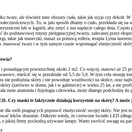
 twarz, ale również inne obszary ciała, takie jak szyja czy dekolt. W mo
społecznościowych. To, w jaki sposób dbamy o ciało, przekłada się n
rysznicem lub w kąpieli, aby zmyć z nas napięcie całego dnia. Często p
ść do podstawowej rutyny pielęgnacyjnej twarzy, zalecanej przez ekspe
i, takie jak maseczki, masaż za pomocą rollera, terapia Lyma lasere
np. masować twarz i w tym samym czasie wspomagać elastyczność skóry
rowia?
i posiadającym powierzchnię około 2 m2. Co więcej, stanowi aż 25 
sowe, mieścić się w przedziale od 5,5 do 5,9. W tym celu stosuję ton
óra nie podrażnia skóry i nie powoduje wrażliwości na słońce, oraz na
 skóry (zarówno w domu, jak i w gabinecie) w wieku 25 lat, a nie profi
ała mnie anatomia i fizjologia człowieka, może dlatego podchodzę do p
ED. Czy maski te faktycznie działają korzystnie na skórę? A może j
e dla osób pragnących poprawić elastyczność swojej skóry. Nie jest 
wać leków doustnie. Odkryto wtedy, że czerwone światło LED (długość 
t, z jakiej firmy pochodzą używane lampy. Warto zwrócić uwagę na par
a?