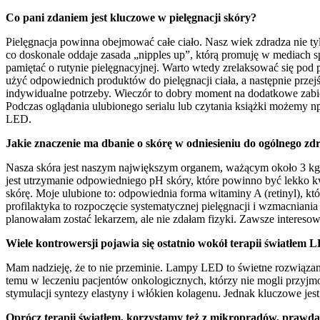
Co pani zdaniem jest kluczowe w pielęgnacji skóry?
Pielęgnacja powinna obejmować całe ciało. Nasz wiek zdradza nie tylko
co doskonale oddaje zasada „nipples up”, którą promuję w mediach 
pamiętać o rutynie pielęgnacyjnej. Warto wtedy zrelaksować się pod p
użyć odpowiednich produktów do pielęgnacji ciała, a następnie przej
indywidualne potrzeby. Wieczór to dobry moment na dodatkowe zabieg
Podczas oglądania ulubionego serialu lub czytania książki możemy 
LED.
Jakie znaczenie ma dbanie o skórę w odniesieniu do ogólnego zd
Nasza skóra jest naszym największym organem, ważącym około 3 kg 
jest utrzymanie odpowiedniego pH skóry, które powinno być lekko kwa
skórę. Moje ulubione to: odpowiednia forma witaminy A (retinyl), kt
profilaktyka to rozpoczęcie systematycznej pielęgnacji i wzmacniania
planowałam zostać lekarzem, ale nie zdałam fizyki. Zawsze interesow
Wiele kontrowersji pojawia się ostatnio wokół terapii światłem L
Mam nadzieję, że to nie przeminie. Lampy LED to świetne rozwiązani
temu w leczeniu pacjentów onkologicznych, którzy nie mogli przyjmo
stymulacji syntezy elastyny i włókien kolagenu. Jednak kluczowe jes
Oprócz terapii światłem, korzystamy też z mikroprądów, prawd