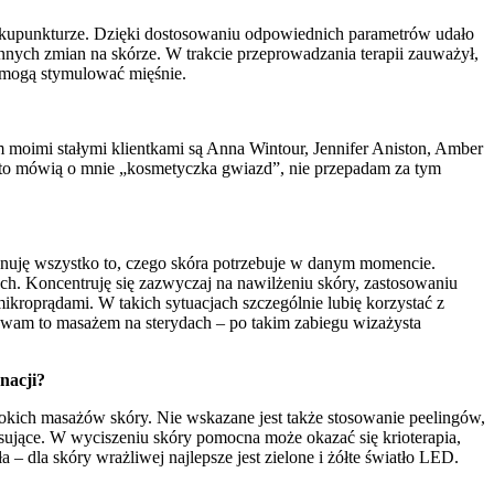
w akupunkturze. Dzięki dostosowaniu odpowiednich parametrów udało
nnych zmian na skórze. W trakcie przeprowadzania terapii zauważył,
y mogą stymulować mięśnie.
 moimi stałymi klientkami są Anna Wintour, Jennifer Aniston, Amber
zęsto mówią o mnie „kosmetyczka gwiazd”, nie przepadam za tym
onuję wszystko to, czego skóra potrzebuje w danym momencie.
ch. Koncentruję się zazwyczaj na nawilżeniu skóry, zastosowaniu
ikroprądami. W takich sytuacjach szczególnie lubię korzystać z
ywam to masażem na sterydach – po takim zabiegu wizażysta
nacji?
okich masażów skóry. Nie wskazane jest także stosowanie peelingów,
nsujące. W wyciszeniu skóry pomocna może okazać się krioterapia,
– dla skóry wrażliwej najlepsze jest zielone i żółte światło LED.