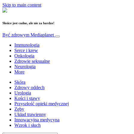
Skip to main content
Słońce jest cudne, ale nie za bardzo!
Być zdrowym
Mediaplanet
Immunologia
Serce i krew
Onkologia
Zdrowie seksualne
Neurologia
More
Skóra
Zdrowy oddech
Urologia
Kości i stawy
Przyszłość opieki medycznej
Zęby
Układ trawienny
Innowacyjna medycyna
Wzrok i słuch