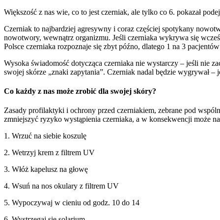
Większość z nas wie, co to jest czerniak, ale tylko co 6. pokazał po
Czerniak to najbardziej agresywny i coraz częściej spotykany nowot
nowotwory, wewnątrz organizmu. Jeśli czerniaka wykrywa się wcześ
Polsce czerniaka rozpoznaje się zbyt późno, dlatego 1 na 3 pacjentó
Wysoka świadomość dotycząca czerniaka nie wystarczy – jeśli nie za
swojej skórze „znaki zapytania”. Czerniak nadal będzie wygrywał – 
Co każdy z nas może zrobić dla swojej skóry?
Zasady profilaktyki i ochrony przed czerniakiem, zebrane pod wspó
zmniejszyć ryzyko wystąpienia czerniaka, a w konsekwencji może na
1. Wrzuć na siebie koszulę
2. Wetrzyj krem z filtrem UV
3. Włóż kapelusz na głowę
4. Wsuń na nos okulary z filtrem UV
5. Wypoczywaj w cieniu od godz. 10 do 14
6. Wystrzegaj się solarium