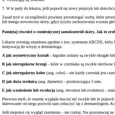
7. W te pędy do lekarza, jeśli pojawił się nowy pieprzyk lub dotychc
Zasad tych w szczególności powinny przestrzegać osoby, które prezent
lub innego nowotworu skóry, gdyż ryzyko zachorowania wzrasta głó
Pamiętaj również o comiesięcznej samokontroli skóry. Jak to zro
Lekarze oceniają znamiona zgodnie z tzw. systemem ABCDE, który k
motywacją do wizyty u dermatologa:
A jak asymetryczny kształt
– łagodne zmiany są zwykle okrągłe lub 
B jak nieregularne brzegi
– które w czerniaku są zwykle nierówne l
C jak nieregularny kolor
(ang. color) – nie każdy czerniak jest cz
D jak duża średnica
(ang. diameter) – przekraczająca 5 mm.
E jak wzniesienie lub ewolucja
(ang. elevation lub evolution) – zm
Pierwsza myśl, że znamię wygląda inaczej niż zwykle lub że pojawił 
skierowanie od niego pozwoli nam zobaczyć się z dermatologiem. K
Jeśli niepokoi cię wygląd znamienia – nie czekaj. Nie pozostawiaj n