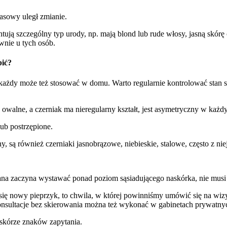
zasowy uległ zmianie.
ują szczególny typ urody, np. mają blond lub rude włosy, jasną skórę 
wnie u tych osób.
bić?
ażdy może też stosować w domu. Warto regularnie kontrolować stan s
owalne, a czerniak ma nieregularny kształt, jest asymetryczny w każd
ub postrzępione.
arny, są również czerniaki jasnobrązowe, niebieskie, stalowe, często z
iana zaczyna wystawać ponad poziom sąsiadującego naskórka, nie musi 
się nowy pieprzyk, to chwila, w której powinniśmy umówić się na wizy
onsultacje bez skierowania można też wykonać w gabinetach prywatny
a skórze znaków zapytania.