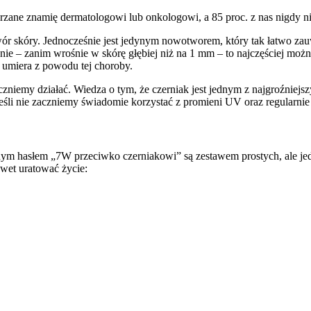
dejrzane znamię dermatologowi lub onkologowi, a 85 proc. z nas nigdy ni
wór skóry. Jednocześnie jest jedynym nowotworem, który tak łatwo zau
nie – zanim wrośnie w skórę głębiej niż na 1 mm – to najczęściej m
w umiera z powodu tej choroby.
czniemy działać. Wiedza o tym, że czerniak jest jednym z najgroźnie
jeśli nie zaczniemy świadomie korzystać z promieni UV oraz regularnie
lnym hasłem „7W przeciwko czerniakowi” są zestawem prostych, ale j
wet uratować życie: