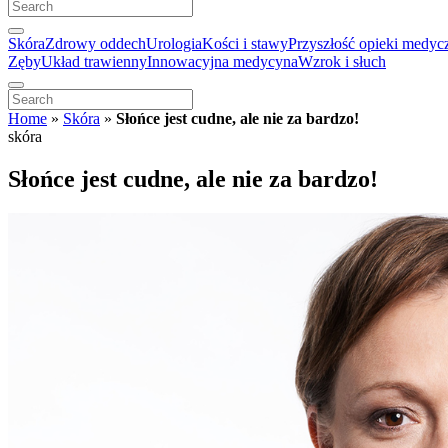
Skóra
Zdrowy oddech
Urologia
Kości i stawy
Przyszłość opieki medyc
Zęby
Układ trawienny
Innowacyjna medycyna
Wzrok i słuch
Home
»
Skóra
»
Słońce jest cudne, ale nie za bardzo!
skóra
Słońce jest cudne, ale nie za bardzo!