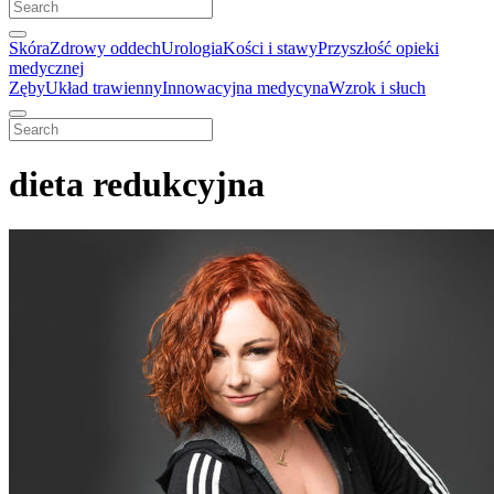
Skóra
Zdrowy oddech
Urologia
Kości i stawy
Przyszłość opieki
medycznej
Zęby
Układ trawienny
Innowacyjna medycyna
Wzrok i słuch
dieta redukcyjna