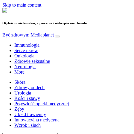
Skip to main content
Otyłość to nie lenistwo, a poważna i niebezpieczna choroba
Być zdrowym
Mediaplanet
Immunologia
Serce i krew
Onkologia
Zdrowie seksualne
Neurologia
More
Skóra
Zdrowy oddech
Urologia
Kości i stawy
Przyszłość opieki medycznej
Zęby
Układ trawienny
Innowacyjna medycyna
Wzrok i słuch