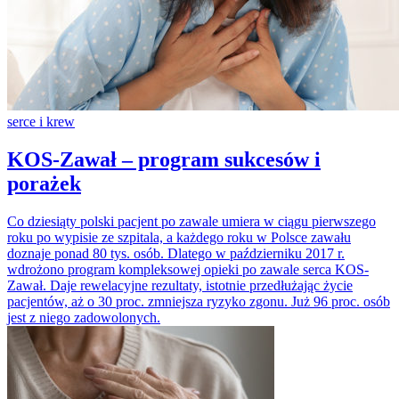
serce i krew
KOS-Zawał – program sukcesów i
porażek
Co dziesiąty polski pacjent po zawale umiera w ciągu pierwszego
roku po wypisie ze szpitala, a każdego roku w Polsce zawału
doznaje ponad 80 tys. osób. Dlatego w październiku 2017 r.
wdrożono program kompleksowej opieki po zawale serca KOS-
Zawał. Daje rewelacyjne rezultaty, istotnie przedłużając życie
pacjentów, aż o 30 proc. zmniejsza ryzyko zgonu. Już 96 proc. osób
jest z niego zadowolonych.