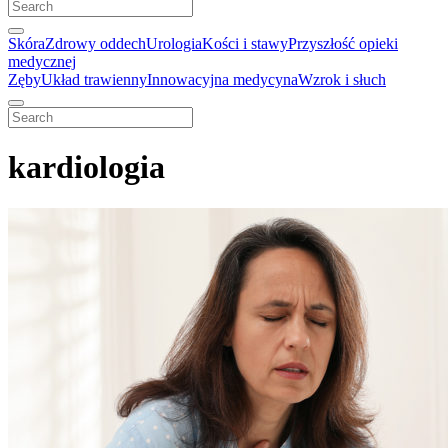
Skóra
Zdrowy oddech
Urologia
Kości i stawy
Przyszłość opieki
medycznej
Zęby
Układ trawienny
Innowacyjna medycyna
Wzrok i słuch
kardiologia