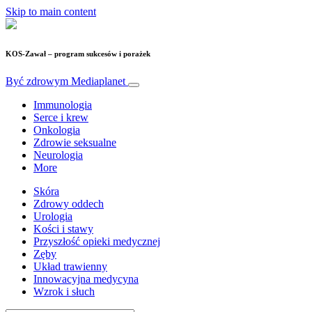
Skip to main content
KOS-Zawał – program sukcesów i porażek
Być zdrowym
Mediaplanet
Immunologia
Serce i krew
Onkologia
Zdrowie seksualne
Neurologia
More
Skóra
Zdrowy oddech
Urologia
Kości i stawy
Przyszłość opieki medycznej
Zęby
Układ trawienny
Innowacyjna medycyna
Wzrok i słuch