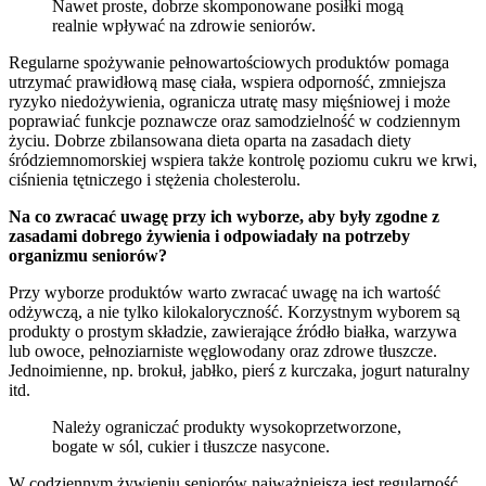
Nawet proste, dobrze skomponowane posiłki mogą
realnie wpływać na zdrowie seniorów.
Regularne spożywanie pełnowartościowych produktów pomaga
utrzymać prawidłową masę ciała, wspiera odporność, zmniejsza
ryzyko niedożywienia, ogranicza utratę masy mięśniowej i może
poprawiać funkcje poznawcze oraz samodzielność w codziennym
życiu. Dobrze zbilansowana dieta oparta na zasadach diety
śródziemnomorskiej wspiera także kontrolę poziomu cukru we krwi,
ciśnienia tętniczego i stężenia cholesterolu.
Na co zwracać uwagę przy ich wyborze, aby były zgodne z
zasadami dobrego żywienia i odpowiadały na potrzeby
organizmu seniorów?
Przy wyborze produktów warto zwracać uwagę na ich wartość
odżywczą, a nie tylko kilokaloryczność. Korzystnym wyborem są
produkty o prostym składzie, zawierające źródło białka, warzywa
lub owoce, pełnoziarniste węglowodany oraz zdrowe tłuszcze.
Jednoimienne, np. brokuł, jabłko, pierś z kurczaka, jogurt naturalny
itd.
Należy ograniczać produkty wysokoprzetworzone,
bogate w sól, cukier i tłuszcze nasycone.
W codziennym żywieniu seniorów najważniejsza jest regularność