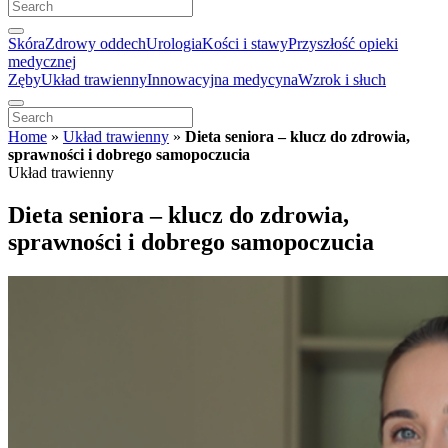
Skóra
Zdrowy oddech
Urologia
Kości i stawy
Przyszłość opieki
medycznej
Zęby
Układ trawienny
Innowacyjna medycyna
Wzrok i słuch
Home
»
Układ trawienny
»
Dieta seniora – klucz do zdrowia,
sprawności i dobrego samopoczucia
Układ trawienny
Dieta seniora – klucz do zdrowia,
sprawności i dobrego samopoczucia