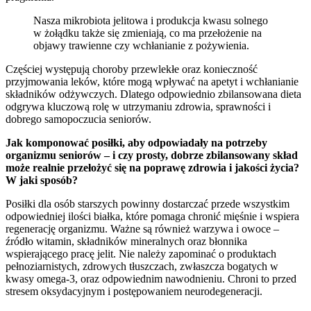
Nasza mikrobiota jelitowa i produkcja kwasu solnego
w żołądku także się zmieniają, co ma przełożenie na
objawy trawienne czy wchłanianie z pożywienia.
Częściej występują choroby przewlekłe oraz konieczność
przyjmowania leków, które mogą wpływać na apetyt i wchłanianie
składników odżywczych. Dlatego odpowiednio zbilansowana dieta
odgrywa kluczową rolę w utrzymaniu zdrowia, sprawności i
dobrego samopoczucia seniorów.
Jak komponować posiłki, aby odpowiadały na potrzeby
organizmu seniorów – i czy prosty, dobrze zbilansowany skład
może realnie przełożyć się na poprawę zdrowia i jakości życia?
W jaki sposób?
Posiłki dla osób starszych powinny dostarczać przede wszystkim
odpowiedniej ilości białka, które pomaga chronić mięśnie i wspiera
regenerację organizmu. Ważne są również warzywa i owoce –
źródło witamin, składników mineralnych oraz błonnika
wspierającego pracę jelit. Nie należy zapominać o produktach
pełnoziarnistych, zdrowych tłuszczach, zwłaszcza bogatych w
kwasy omega-3, oraz odpowiednim nawodnieniu. Chroni to przed
stresem oksydacyjnym i postępowaniem neurodegeneracji.