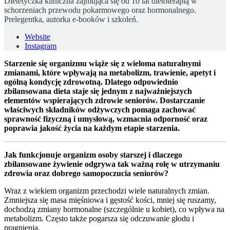
Dietetyczka kliniczna zajmująca się od 10 lat dietoterapią w
schorzeniach przewodu pokarmowego oraz hormonalnego.
Prelegentka, autorka e-booków i szkoleń.
Website
Instagram
Starzenie się organizmu wiąże się z wieloma naturalnymi
zmianami, które wpływają na metabolizm, trawienie, apetyt i
ogólną kondycję zdrowotną. Dlatego odpowiednio
zbilansowana dieta staje się jednym z najważniejszych
elementów wspierających zdrowie seniorów. Dostarczanie
właściwych składników odżywczych pomaga zachować
sprawność fizyczną i umysłową, wzmacnia odporność oraz
poprawia jakość życia na każdym etapie starzenia.
Jak funkcjonuje organizm osoby starszej i dlaczego
zbilansowane żywienie odgrywa tak ważną rolę w utrzymaniu
zdrowia oraz dobrego samopoczucia seniorów?
Wraz z wiekiem organizm przechodzi wiele naturalnych zmian.
Zmniejsza się masa mięśniowa i gęstość kości, mniej się ruszamy,
dochodzą zmiany hormonalne (szczególnie u kobiet), co wpływa na
metabolizm. Często także pogarsza się odczuwanie głodu i
pragnienia.