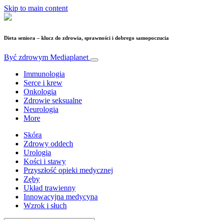
Skip to main content
Dieta seniora – klucz do zdrowia, sprawności i dobrego samopoczucia
Być zdrowym
Mediaplanet
Immunologia
Serce i krew
Onkologia
Zdrowie seksualne
Neurologia
More
Skóra
Zdrowy oddech
Urologia
Kości i stawy
Przyszłość opieki medycznej
Zęby
Układ trawienny
Innowacyjna medycyna
Wzrok i słuch