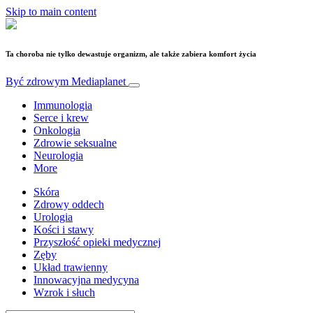
Skip to main content
Ta choroba nie tylko dewastuje organizm, ale także zabiera komfort życia
Być zdrowym
Mediaplanet
Immunologia
Serce i krew
Onkologia
Zdrowie seksualne
Neurologia
More
Skóra
Zdrowy oddech
Urologia
Kości i stawy
Przyszłość opieki medycznej
Zęby
Układ trawienny
Innowacyjna medycyna
Wzrok i słuch