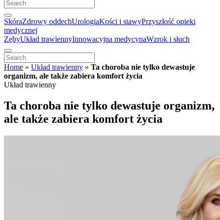
Skóra
Zdrowy oddech
Urologia
Kości i stawy
Przyszłość opieki
medycznej
Zęby
Układ trawienny
Innowacyjna medycyna
Wzrok i słuch
Home
»
Układ trawienny
»
Ta choroba nie tylko dewastuje
organizm, ale także zabiera komfort życia
Układ trawienny
Ta choroba nie tylko dewastuje organizm,
ale także zabiera komfort życia