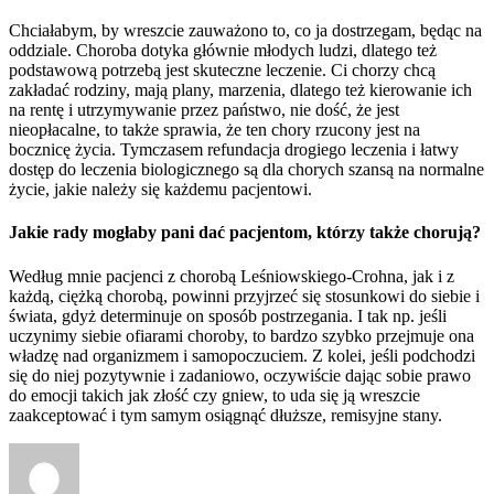
Chciałabym, by wreszcie zauważono to, co ja dostrzegam, będąc na
oddziale. Choroba dotyka głównie młodych ludzi, dlatego też
podstawową potrzebą jest skuteczne leczenie. Ci chorzy chcą
zakładać rodziny, mają plany, marzenia, dlatego też kierowanie ich
na rentę i utrzymywanie przez państwo, nie dość, że jest
nieopłacalne, to także sprawia, że ten chory rzucony jest na
bocznicę życia. Tymczasem refundacja drogiego leczenia i łatwy
dostęp do leczenia biologicznego są dla chorych szansą na normalne
życie, jakie należy się każdemu pacjentowi.
Jakie rady mogłaby pani dać pacjentom, którzy także chorują?
Według mnie pacjenci z chorobą Leśniowskiego-Crohna, jak i z
każdą, ciężką chorobą, powinni przyjrzeć się stosunkowi do siebie i
świata, gdyż determinuje on sposób postrzegania. I tak np. jeśli
uczynimy siebie ofiarami choroby, to bardzo szybko przejmuje ona
władzę nad organizmem i samopoczuciem. Z kolei, jeśli podchodzi
się do niej pozytywnie i zadaniowo, oczywiście dając sobie prawo
do emocji takich jak złość czy gniew, to uda się ją wreszcie
zaakceptować i tym samym osiągnąć dłuższe, remisyjne stany.