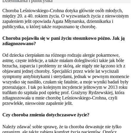
Dziennikarka i publicystka
Choroba Leśniowskiego-Crohna dotyka głównie osób młodych,
między 20. a 40. rokiem życia. O wyzwaniach życia z nieswoistym
zapaleniem jelit opowiada Agata Młynarska, dziennikarka i
publicystka, u której także rozpoznano tę chorobę.
Choroba pojawiła się w pani życiu stosunkowo późno. Jak ją
zdiagnozowano?
Od dziecka cierpiałam na różnego rodzaju alergie pokarmowe,
astmę, częste infekcje, a także miałam dolegliwości takie jak bóle
brzucha, zaparcia i problemy ze skórą, ale nigdy nie łączono ich z
objawami jednej choroby. Specjaliści przez wiele lat wyciszali
symptomy antybiotykami i sterydami, jednak w pewnym momencie
wszystko się nasiliło, czułam się fatalnie, a moje wyniki badań były
przerażające. I tak po kolejnym incydencie jelitowym w 2013 roku
trafiłam do szpitala pod opiekę prof. Grażyny Rydzewskiej, która
zdiagnozowała u mnie chorobę Leśniowskiego-Crohna, czyli
przewlekłe, nieswoiste zapalenie jelit.
Czy choroba zmienia dotychczasowe życie?
Należy zdawać sobie sprawę, że ta choroba dewastuje nie tylko
organizm, ale także zabiera komfort życia pacjentów. Oprócz