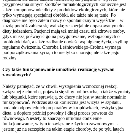
przyjmowania silnych środków farmakologicznych konieczne jest
także komponowanie diety z produktów ekologicznych, które nie
tylko wymagają specjalnej obróbki, ale także nie są tanie. Po
diagnozie nie było zatem mowy o spontanicznym wyjeździe – w
każdą podróż zabiera się walizkę ze specjalnie dopasowanym do
diety jedzeniem. Pacjenci mają też mniej czasu niż zdrowe osoby,
gdyż muszą poświęcić go na przygotowanie, wzbogaconych o
probiotyki dań, a także zadbanie o właściwą higienę życia, czyli np.
regularne ćwiczenia. Choroba Leśniowskiego-Crohna wymaga
podporządkowania życia, i to nie tylko chorego, ale także jego
rodziny.
Czy takie funkcjonowanie umożliwia realizację wyzwań
zawodowych?
Należy pamiętać, że w chwili wystąpienia wzmożonej reakcji
związanej z chorobą, pojawia się silny ból brzucha, a także wymioty
lub biegunki, które sprawiają, że chory nie jest w stanie normalnie
funkcjonować. Podczas ataku konieczna jest wizyta w szpitalu,
podanie odpowiednich preparatów w kroplówkach, restrykcyjna
dieta, a dopiero później powolny i długi proces powrotu do
równowagi. Niestety to znacząco utrudnia codzienne
funkcjonowanie, w tym te związane z życiem zawodowym. Ja
jestem już na szczęście na takim etapie choroby, że po tylu latach