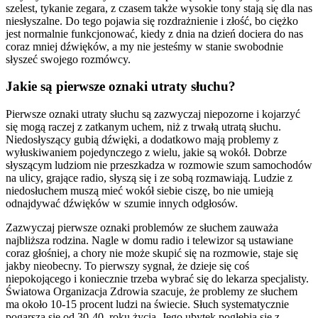
szelest, tykanie zegara, z czasem także wysokie tony stają się dla nas
niesłyszalne. Do tego pojawia się rozdrażnienie i złość, bo ciężko
jest normalnie funkcjonować, kiedy z dnia na dzień dociera do nas
coraz mniej dźwięków, a my nie jesteśmy w stanie swobodnie
słyszeć swojego rozmówcy.
Jakie są pierwsze oznaki utraty słuchu?
Pierwsze oznaki utraty słuchu są zazwyczaj niepozorne i kojarzyć
się mogą raczej z zatkanym uchem, niż z trwałą utratą słuchu.
Niedosłyszący gubią dźwięki, a dodatkowo mają problemy z
wyłuskiwaniem pojedynczego z wielu, jakie są wokół. Dobrze
słyszącym ludziom nie przeszkadza w rozmowie szum samochodów
na ulicy, grające radio, słyszą się i ze sobą rozmawiają. Ludzie z
niedosłuchem muszą mieć wokół siebie ciszę, bo nie umieją
odnajdywać dźwięków w szumie innych odgłosów.
Zazwyczaj pierwsze oznaki problemów ze słuchem zauważa
najbliższa rodzina. Nagle w domu radio i telewizor są ustawiane
coraz głośniej, a chory nie może skupić się na rozmowie, staje się
jakby nieobecny. To pierwszy sygnał, że dzieje się coś
niepokojącego i koniecznie trzeba wybrać się do lekarza specjalisty.
Światowa Organizacja Zdrowia szacuje, że problemy ze słuchem
ma około 10-15 procent ludzi na świecie. Słuch systematycznie
pogarsza się od 30-40. roku życia. Jego ubytek pogłębia się z