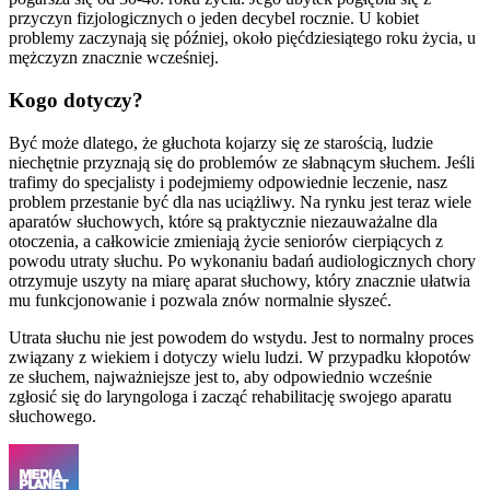
przyczyn fizjologicznych o jeden decybel rocznie. U kobiet
problemy zaczynają się później, około pięćdziesiątego roku życia, u
mężczyzn znacznie wcześniej.
Kogo dotyczy?
Być może dlatego, że głuchota kojarzy się ze starością, ludzie
niechętnie przyznają się do problemów ze słabnącym słuchem. Jeśli
trafimy do specjalisty i podejmiemy odpowiednie leczenie, nasz
problem przestanie być dla nas uciążliwy. Na rynku jest teraz wiele
aparatów słuchowych, które są praktycznie niezauważalne dla
otoczenia, a całkowicie zmieniają życie seniorów cierpiących z
powodu utraty słuchu. Po wykonaniu badań audiologicznych chory
otrzymuje uszyty na miarę aparat słuchowy, który znacznie ułatwia
mu funkcjonowanie i pozwala znów normalnie słyszeć.
Utrata słuchu nie jest powodem do wstydu. Jest to normalny proces
związany z wiekiem i dotyczy wielu ludzi. W przypadku kłopotów
ze słuchem, najważniejsze jest to, aby odpowiednio wcześnie
zgłosić się do laryngologa i zacząć rehabilitację swojego aparatu
słuchowego.