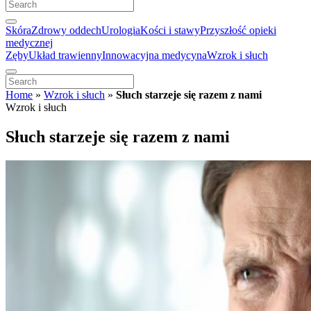
Skóra
Zdrowy oddech
Urologia
Kości i stawy
Przyszłość opieki
medycznej
Zęby
Układ trawienny
Innowacyjna medycyna
Wzrok i słuch
Home
»
Wzrok i słuch
»
Słuch starzeje się razem z nami
Wzrok i słuch
Słuch starzeje się razem z nami