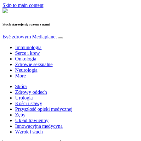
Skip to main content
Słuch starzeje się razem z nami
Być zdrowym
Mediaplanet
Immunologia
Serce i krew
Onkologia
Zdrowie seksualne
Neurologia
More
Skóra
Zdrowy oddech
Urologia
Kości i stawy
Przyszłość opieki medycznej
Zęby
Układ trawienny
Innowacyjna medycyna
Wzrok i słuch