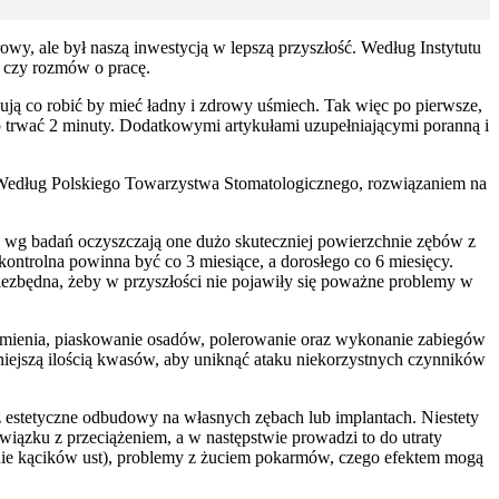
drowy, ale był naszą inwestycją w lepszą przyszłość. Według Instytutu
 czy rozmów o pracę.
sują co robić by mieć ładny i zdrowy uśmiech. Tak więc po pierwsze,
trwać 2 minuty. Dodatkowymi artykułami uzupełniającymi poranną i
. Według Polskiego Towarzystwa Stomatologicznego, rozwiązaniem na
, wg badań oczyszczają one dużo skuteczniej powierzchnie zębów z
kontrolna powinna być co 3 miesiące, a dorosłego co 6 miesięcy.
t niezbędna, żeby w przyszłości nie pojawiły się poważne problemy w
e kamienia, piaskowanie osadów, polerowanie oraz wykonanie zabiegów
iejszą ilością kwasów, aby uniknąć ataku niekorzystnych czynników
ez estetyczne odbudowy na własnych zębach lub implantach. Niestety
iązku z przeciążeniem, a w następstwie prowadzi to do utraty
danie kącików ust), problemy z żuciem pokarmów, czego efektem mogą