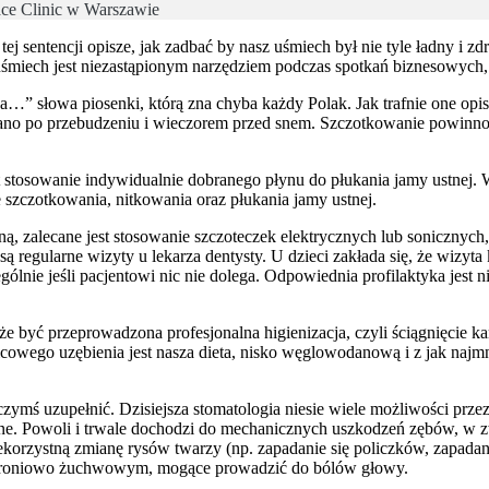
Face Clinic w Warszawie
tej sentencji opisze, jak zadbać by nasz uśmiech był nie tyle ładny i z
śmiech jest niezastąpionym narzędziem podczas spotkań biznesowych,
da…” słowa piosenki, którą zna chyba każdy Polak. Jak trafnie one opi
ano po przebudzeniu i wieczorem przed snem. Szczotkowanie powinno 
t stosowanie indywidualnie dobranego płynu do płukania jamy ustnej
e szczotkowania, nitkowania oraz płukania jamy ustnej.
ą, zalecane jest stosowanie szczoteczek elektrycznych lub sonicznych
regularne wizyty u lekarza dentysty. U dzieci zakłada się, że wizyta 
ególnie jeśli pacjentowi nic nie dolega. Odpowiednia profilaktyka jes
może być przeprowadzona profesjonalna higienizacja, czyli ściągnięci
owego uzębienia jest nasza dieta, nisko węglowodanową i z jak najmn
czymś uzupełnić. Dzisiejsza stomatologia niesie wiele możliwości prz
ne. Powoli i trwale dochodzi do mechanicznych uszkodzeń zębów, w zw
niekorzystną zmianę rysów twarzy (np. zapadanie się policzków, zapa
skroniowo żuchwowym, mogące prowadzić do bólów głowy.