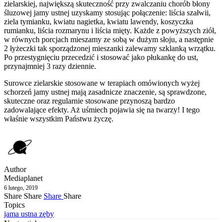
zielarskiej, największą skuteczność przy zwalczaniu chorób błony
śluzowej jamy ustnej uzyskamy stosując połączenie: liścia szałwii,
ziela tymianku, kwiatu nagietka, kwiatu lawendy, koszyczka
rumianku, liścia rozmarynu i liścia mięty. Każde z powyższych ziół,
w równych porcjach mieszamy ze sobą w dużym słoju, a następnie
2 łyżeczki tak sporządzonej mieszanki zalewamy szklanką wrzątku.
Po przestygnięciu przecedzić i stosować jako płukankę do ust,
przynajmniej 3 razy dziennie.
Surowce zielarskie stosowane w terapiach omówionych wyżej
schorzeń jamy ustnej mają zasadnicze znaczenie, są sprawdzone,
skuteczne oraz regularnie stosowane przynoszą bardzo
zadowalające efekty. Aż uśmiech pojawia się na twarzy! I tego
właśnie wszystkim Państwu życzę.
Author
Mediaplanet
6 lutego, 2019
Share
Share
Share
Share
Topics
jama ustna
zęby