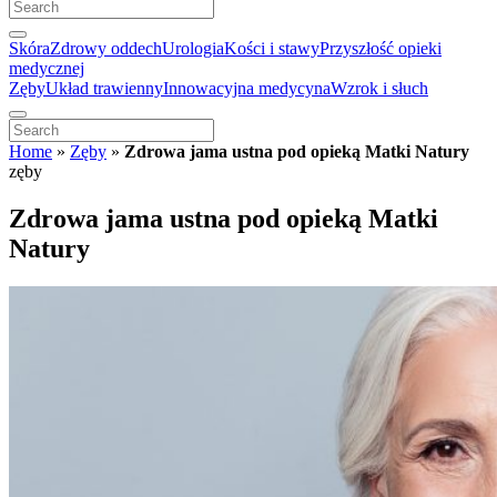
Skóra
Zdrowy oddech
Urologia
Kości i stawy
Przyszłość opieki
medycznej
Zęby
Układ trawienny
Innowacyjna medycyna
Wzrok i słuch
Home
»
Zęby
»
Zdrowa jama ustna pod opieką Matki Natury
zęby
Zdrowa jama ustna pod opieką Matki
Natury