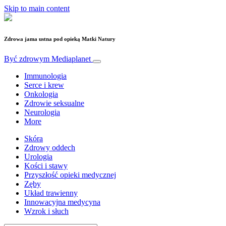
Skip to main content
Zdrowa jama ustna pod opieką Matki Natury
Być zdrowym
Mediaplanet
Immunologia
Serce i krew
Onkologia
Zdrowie seksualne
Neurologia
More
Skóra
Zdrowy oddech
Urologia
Kości i stawy
Przyszłość opieki medycznej
Zęby
Układ trawienny
Innowacyjna medycyna
Wzrok i słuch