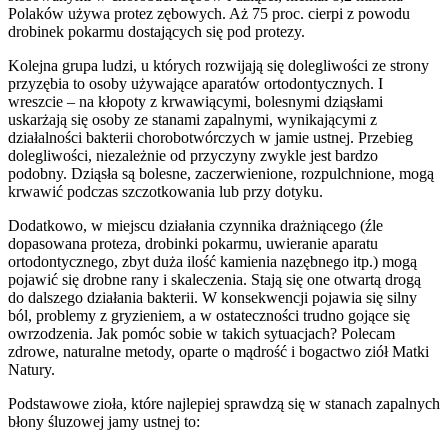
Polaków używa protez zębowych. Aż 75 proc. cierpi z powodu
drobinek pokarmu dostających się pod protezy.
Kolejna grupa ludzi, u których rozwijają się dolegliwości ze strony
przyzębia to osoby używające aparatów ortodontycznych. I
wreszcie – na kłopoty z krwawiącymi, bolesnymi dziąsłami
uskarżają się osoby ze stanami zapalnymi, wynikającymi z
działalności bakterii chorobotwórczych w jamie ustnej. Przebieg
dolegliwości, niezależnie od przyczyny zwykle jest bardzo
podobny. Dziąsła są bolesne, zaczerwienione, rozpulchnione, mogą
krwawić podczas szczotkowania lub przy dotyku.
Dodatkowo, w miejscu działania czynnika drażniącego (źle
dopasowana proteza, drobinki pokarmu, uwieranie aparatu
ortodontycznego, zbyt duża ilość kamienia nazębnego itp.) mogą
pojawić się drobne rany i skaleczenia. Stają się one otwartą drogą
do dalszego działania bakterii. W konsekwencji pojawia się silny
ból, problemy z gryzieniem, a w ostateczności trudno gojące się
owrzodzenia. Jak pomóc sobie w takich sytuacjach? Polecam
zdrowe, naturalne metody, oparte o mądrość i bogactwo ziół Matki
Natury.
Podstawowe zioła, które najlepiej sprawdzą się w stanach zapalnych
błony śluzowej jamy ustnej to: