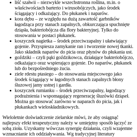
liść szałwii – niezwykle wszechstronna roślina, m.in. o
właściwościach barterio i wirusobójczych, jako środek
ściągający i odkażający. Do płukanek i naparów.
kora dębu – ze względu na dużą zawartość garbników
łagodząca przy stanach zapalnych, obkurczająca spuchnięte
dziąsła, bakteriobójcza dla flory bakteryjnej. Tylko do
stosowania w postaci płukanek.
koszyczek nagietka – środek przeciwzapalny i ułatwiający
gojenie. Przyspiesza zamykanie ran i tworzenie nowej tkanki.
Jako składnik naparów do picia oraz płynów do płukania ust.
goździki – czyli pąki goździkowca, działające bakteriobójczo,
odkażająco oraz wspierająco gojenie. Do naparów, płukanek
lub do bezpośredniego żucia.
ziele rdestu ptasiego – do stosowania miejscowego jako
środek ściągający w łagodnych stanach zapalnych błony
śluzowej jamy ustnej i gardła.
koszyczek rumianku – środek przeciwzapalny, łagodzący
podrażnienia i wspomagający regenerację śluzówki dziąseł.
Można go stosować zarówno w naparach do picia, jak i
płukankach wieloskładnikowych.
Wieloletnie doświadczenie zielarskie mówi, że aby osiągnąć
najlepszy efekt terapeutyczny należy w umiejętny sposób łączyć ze
sobą zioła. Uzyskamy wówczas synergię działania, czyli wzajemne
wzmacnianie ich oddziaływania. Wg tradycyjnej literatury