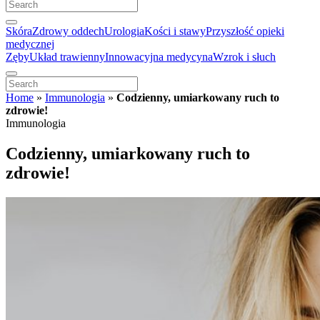
Skóra
Zdrowy oddech
Urologia
Kości i stawy
Przyszłość opieki
medycznej
Zęby
Układ trawienny
Innowacyjna medycyna
Wzrok i słuch
Home
»
Immunologia
»
Codzienny, umiarkowany ruch to
zdrowie!
Immunologia
Codzienny, umiarkowany ruch to
zdrowie!