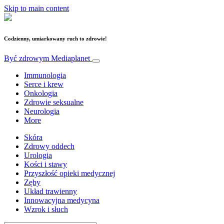
Skip to main content
Codzienny, umiarkowany ruch to zdrowie!
Być zdrowym
Mediaplanet
Immunologia
Serce i krew
Onkologia
Zdrowie seksualne
Neurologia
More
Skóra
Zdrowy oddech
Urologia
Kości i stawy
Przyszłość opieki medycznej
Zęby
Układ trawienny
Innowacyjna medycyna
Wzrok i słuch