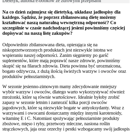
Dietetyk, autorka e-booków ze zdrowymi przepisami
Na co dzień zajmujesz się dietetyką, układasz jadłospisy dla
każdego. Sądzisz, że poprzez zbilansowaną dietę możemy
kształtować naszą naturalną wewnętrzną odporność? Co
szczególnie w czasie nadchodzącej jesieni powinniśmy częściej
dopisywać na naszą listę zakupów?
Odpowiednio zbilansowana dieta, opierająca się na
niskoprzetworzonych produktach jest niezwykle istotna we
wspieraniu naszej odporności. Zanim sięgniemy po garść
suplementów, które mają poprawić nasze zdrowie, powinniśmy
skupić się na filarach zdrowia. Dieta powinna być urozmaicona,
bogato odżywcza, z dużą ilością świeżych warzyw i owoców oraz
produktów pełnoziarnistych.
W sezonie jesienno-zimowym mamy zdecydowanie mniejszy
wybór warzyw i owoców, dlatego warto wykorzystywać również
mrożonki, które są równie wartościowe. Idealnie byłoby zrobić
zapasy w sezonie letnim i zamrozić kilka porcji owoców
jagodowych, które są niezwykle bogate w antyoksydanty. Wraz z
warzywami i owocami dostarczamy między innymi karotenoidy,
witaminę E i C. Natomiast spożywając pełnoziarniste produkty
zbożowe, mięso i ryby, przetwory mleczne, nasiona roślin
strączkowych, jaja oraz orzechy i pestki wzbogacamy swój jadłospis