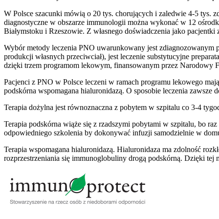
W Polsce szacunki mówią o 20 tys. chorujących i zaledwie 4-5 tys. z
diagnostyczne w obszarze immunologii można wykonać w 12 ośrodkac
Białymstoku i Rzeszowie. Z własnego doświadczenia jako pacjentk
Wybór metody leczenia PNO uwarunkowany jest zdiagnozowanym pod
produkcji własnych przeciwciał), jest leczenie substytucyjne prepara
dzięki trzem programom lekowym, finansowanym przez Narodowy Fun
Pacjenci z PNO w Polsce leczeni w ramach programu lekowego mają 
podskórna wspomagana hialuronidazą. O sposobie leczenia zawsze dec
Terapia dożylna jest równoznaczna z pobytem w szpitalu co 3-4 tygod
Terapia podskórna wiąże się z rzadszymi pobytami w szpitalu, bo raz
odpowiedniego szkolenia by dokonywać infuzji samodzielnie w dom
Terapia wspomagana hialuronidazą. Hialuronidaza ma zdolność rozkła
rozprzestrzeniania się immunoglobuliny drogą podskórną. Dzięki tej