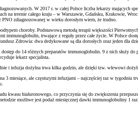
diagnozowanych. W 2017 r. w całej Polsce liczba lekarzy mających spec
h na terenie całego kraju – w Warszawie, Gdańsku, Krakowie, Wrocła
i z PNO zdiagnozowanej w wieku dorosłym wiem, że trudno.
typem choroby. Podstawową metodą terapii większości Pierwotnyc
tami immunoglobulin, trwające z reguły przez całe życie. W Polsce do
dusz Zdrowia: dwa dedykowane są dla dorosłych oraz jeden dla dzie
dostęp do 14 różnych preparatów immunoglobulin. 9 z nich służy do p
yduje lekarz specjalista.
nie i infuzja dożylna trwa kilka godzin, ale dzięki tzw. wlewowi doż
 na 3 miesiące, ale częstszymi infuzjami – najczęściej raz w tygodniu
u.
du kwasu hialuronowego, co przyczynia się do zwiększenia przepuszcz
 metodzie możliwe jest podaż miesięcznej dawki immunoglobuliny 1 raz