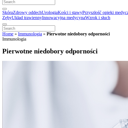
Skóra
Zdrowy oddech
Urologia
Kości i stawy
Przyszłość opieki medyc
Zęby
Układ trawienny
Innowacyjna medycyna
Wzrok i słuch
Home
»
Immunologia
»
Pierwotne niedobory odporności
Immunologia
Pierwotne niedobory odporności