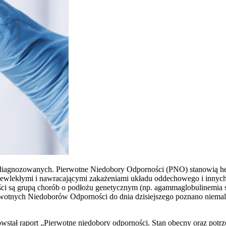
 zdiagnozowanych. Pierwotne Niedobory Odporności (PNO) stanowią he
 przewlekłymi i nawracającymi zakażeniami układu oddechowego i in
ci są grupą chorób o podłożu genetycznym (np. agammaglobulinemia 
otnych Niedoborów Odporności do dnia dzisiejszego poznano niemal 3
wstał raport „Pierwotne niedobory odporności. Stan obecny oraz potrze