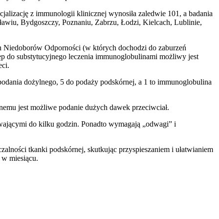
jalizację z immunologii klinicznej wynosiła zaledwie 101, a badania
wiu, Bydgoszczy, Poznaniu, Zabrzu, Łodzi, Kielcach, Lublinie,
h Niedoborów Odporności (w których dochodzi do zaburzeń
stęp do substytucyjnego leczenia immunoglobulinami możliwy jest
ci.
odania dożylnego, 5 do podaży podskórnej, a 1 to immunoglobulina
ylnemu jest możliwe podanie dużych dawek przeciwciał.
 trwającymi do kilku godzin. Ponadto wymagają „odwagi” i
alności tkanki podskórnej, skutkując przyspieszaniem i ułatwianiem
 w miesiącu.