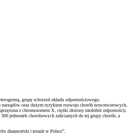
terogenną, grupę schorzeń układu odpornościowego,
nych narządów oraz dużym ryzykiem rozwoju chorób nowotworowych,
sprzężona z chromosomem X, ciężki złożony niedobór odporności).
00 jednostek chorobowych zaliczanych do tej grupy chorób, a
by diagnostyki i terapii w Polsce”.