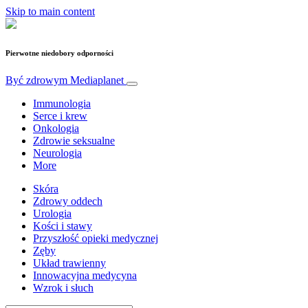
Skip to main content
Pierwotne niedobory odporności
Być zdrowym
Mediaplanet
Immunologia
Serce i krew
Onkologia
Zdrowie seksualne
Neurologia
More
Skóra
Zdrowy oddech
Urologia
Kości i stawy
Przyszłość opieki medycznej
Zęby
Układ trawienny
Innowacyjna medycyna
Wzrok i słuch