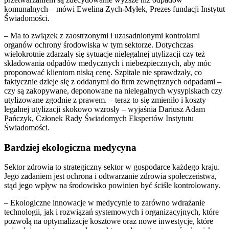
komunalnych – mówi Ewelina Zych-Myłek, Prezes fundacji Instytut
Świadomości.
– Ma to związek z zaostrzonymi i uzasadnionymi kontrolami
organów ochrony środowiska w tym sektorze. Dotychczas
wielokrotnie zdarzały się sytuacje nielegalnej utylizacji czy też
składowania odpadów medycznych i niebezpiecznych, aby móc
proponować klientom niską cenę. Szpitale nie sprawdzały, co
faktycznie dzieje się z oddanymi do firm zewnętrznych odpadami –
czy są zakopywane, deponowane na nielegalnych wysypiskach czy
utylizowane zgodnie z prawem. – teraz to się zmieniło i koszty
legalnej utylizacji skokowo wzrosły – wyjaśnia Dariusz Adam
Pańczyk, Członek Rady Świadomych Ekspertów Instytutu
Świadomości.
Bardziej ekologiczna medycyna
Sektor zdrowia to strategiczny sektor w gospodarce każdego kraju.
Jego zadaniem jest ochrona i odtwarzanie zdrowia społeczeństwa,
stąd jego wpływ na środowisko powinien być ściśle kontrolowany.
– Ekologiczne innowacje w medycynie to zarówno wdrażanie
technologii, jak i rozwiązań systemowych i organizacyjnych, które
pozwolą na optymalizacje kosztowe oraz nowe inwestycje, które