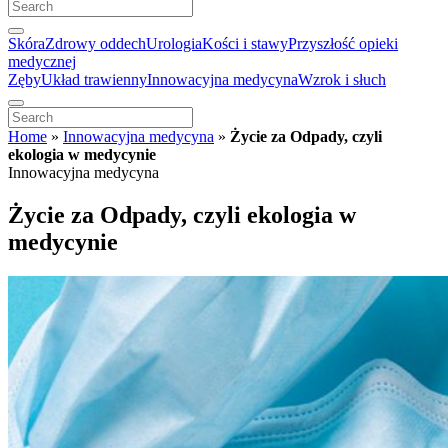
Skóra
Zdrowy oddech
Urologia
Kości i stawy
Przyszłość opieki
medycznej
Zęby
Układ trawienny
Innowacyjna medycyna
Wzrok i słuch
Home
»
Innowacyjna medycyna
»
Życie za Odpady, czyli
ekologia w medycynie
Innowacyjna medycyna
Życie za Odpady, czyli ekologia w
medycynie