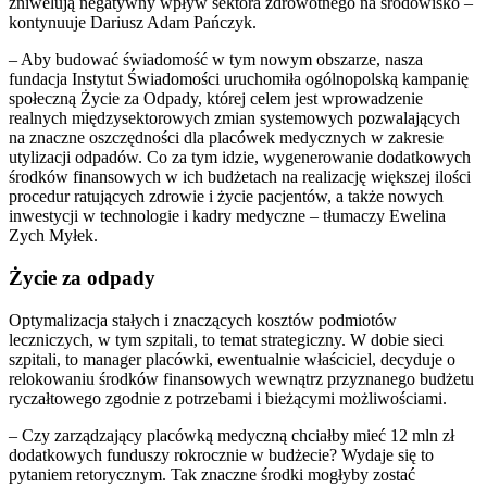
zniwelują negatywny wpływ sektora zdrowotnego na środowisko –
kontynuuje Dariusz Adam Pańczyk.
– Aby budować świadomość w tym nowym obszarze, nasza
fundacja Instytut Świadomości uruchomiła ogólnopolską kampanię
społeczną Życie za Odpady, której celem jest wprowadzenie
realnych międzysektorowych zmian systemowych pozwalających
na znaczne oszczędności dla placówek medycznych w zakresie
utylizacji odpadów. Co za tym idzie, wygenerowanie dodatkowych
środków finansowych w ich budżetach na realizację większej ilości
procedur ratujących zdrowie i życie pacjentów, a także nowych
inwestycji w technologie i kadry medyczne – tłumaczy Ewelina
Zych Myłek.
Życie za odpady
Optymalizacja stałych i znaczących kosztów podmiotów
leczniczych, w tym szpitali, to temat strategiczny. W dobie sieci
szpitali, to manager placówki, ewentualnie właściciel, decyduje o
relokowaniu środków finansowych wewnątrz przyznanego budżetu
ryczałtowego zgodnie z potrzebami i bieżącymi możliwościami.
– Czy zarządzający placówką medyczną chciałby mieć 12 mln zł
dodatkowych funduszy rokrocznie w budżecie? Wydaje się to
pytaniem retorycznym. Tak znaczne środki mogłyby zostać