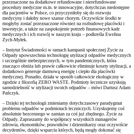
przeznaczone na dodatkowe refundowane i nierefundowane
procedury medyczne m.in. te innowacyjne, dotychczas niedostępne
dla pacjentów w Polsce, co przyczyniłoby się do rozwoju
medycyny i dałoby nowe szanse chorym. Oczywiście środki te
mogłyby zostać przeznaczone również na rozbudowę placówki i
inwestycje, a także na zaspokojenie potrzeb finansowych kadr
medycznych i ich rozwój w naszym kraju – podkreśla Ewelina
Zych-Myłek.
– Instytut Świadomości w ramach kampanii społecznej Życie za
Odpady upowszechnia technologię utylizacji odpadów medycznych
i szczególnie niebezpiecznych, w tym pandemicznych, która
znacząco obniża lub prawie całkowicie eliminuje koszty utylizacji, a
dodatkowo generuje darmową energię i ciepło dla placówki
medycznej. Ponadto, działa w sposób całkowicie ekologiczny w
zgodzie z filozofią ZERO WASTE. Podmioty lecznicze uzyskują
samodzielność w utylizacji swoich odpadów – mówi Dariusz Adam
Pańczyk.
– Dzięki tej technologii zmieniamy dotychczasowy paradygmat
problemu odpadów w podmiotach leczniczych. Uzyskujemy coś
absolutnie bezcennego w zamian za coś już zbędnego. Życie za
Odpady. Zapraszamy do współpracy wszystkich managerów
zdrowia, ekonomików, prawników i dziennikarzy oraz oczywiście
decydentów, dzięki wsparciu których, będą mogły dokonać się