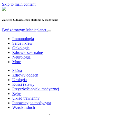
Skip to main content
Życie za Odpady, czyli ekologia w medycynie
Być zdrowym
Mediaplanet
Immunologia
Serce i krew
Onkologia
Zdrowie seksualne
Neurologia
More
Skóra
Zdrowy oddech
Urologia
Kości i stawy
Przyszłość opieki medycznej
Zęby
Układ trawienny
Innowacyjna medycyna
Wzrok i słuch