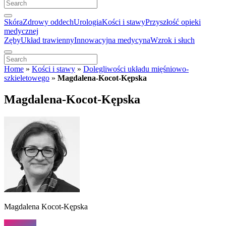
Skóra
Zdrowy oddech
Urologia
Kości i stawy
Przyszłość opieki
medycznej
Zęby
Układ trawienny
Innowacyjna medycyna
Wzrok i słuch
Home
»
Kości i stawy
»
Dolegliwości układu mięśniowo-
szkieletowego
»
Magdalena-Kocot-Kępska
Magdalena-Kocot-Kępska
Magdalena Kocot-Kępska