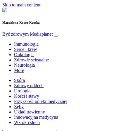
Skip to main content
Magdalena-Kocot-Kępska
Być zdrowym
Mediaplanet
Immunologia
Serce i krew
Onkologia
Zdrowie seksualne
Neurologia
More
Skóra
Zdrowy oddech
Urologia
Kości i stawy
Przyszłość opieki medycznej
Zęby
Układ trawienny
Innowacyjna medycyna
Wzrok i słuch