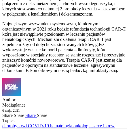
połączeniu z deksametazonem, a chorych wysokiego ryzyka, u
których stosowano co najmniej 2 protokoły leczenia – iksazomibem
w połączeniu z lenalidomidem i deksametazonem.
Największym wyzwaniem systemowym, klinicznym i
organizacyjnym w 2021 roku będzie refundacja technologii CAR-T,
która jest niewątpliwie przełomem w leczeniu pacjentów
hematologicznych. Mechanizm działania terapii CAR-T jest
zupełnie różny od dotychczas stosowanych leków, gdyż
wykorzystuje własne komórki pacjenta – limfocyty, które
wyposażone w specjalny receptor, są stanie rozpoznać i precyzyjnie
zniszczyć komórki nowotworowe. Terapia CAR-T jest szansą dla
pacjentów z opornymi na standardowe leczenie, agresywnymi
chłoniakami B-komórkowymi i ostrą białaczką limfoblastyczną.
Author
Mediaplanet
6 maja, 2021
Share
Share
Share
Share
Topics
choroby krwi
COVID-19
hematologia
onkologia
serce i krew