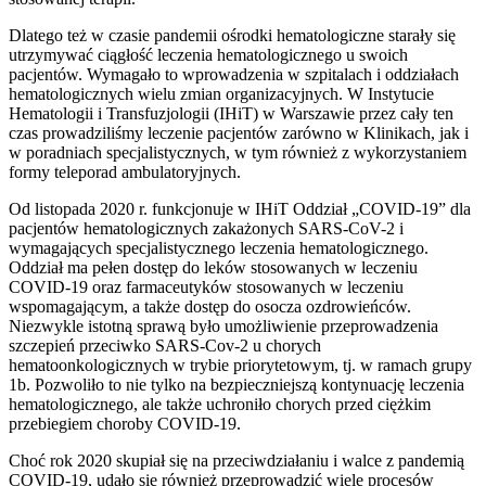
Dlatego też w czasie pandemii ośrodki hematologiczne starały się
utrzymywać ciągłość leczenia hematologicznego u swoich
pacjentów. Wymagało to wprowadzenia w szpitalach i oddziałach
hematologicznych wielu zmian organizacyjnych. W Instytucie
Hematologii i Transfuzjologii (IHiT) w Warszawie przez cały ten
czas prowadziliśmy leczenie pacjentów zarówno w Klinikach, jak i
w poradniach specjalistycznych, w tym również z wykorzystaniem
formy teleporad ambulatoryjnych.
Od listopada 2020 r. funkcjonuje w IHiT Oddział „COVID-19” dla
pacjentów hematologicznych zakażonych SARS-CoV-2 i
wymagających specjalistycznego leczenia hematologicznego.
Oddział ma pełen dostęp do leków stosowanych w leczeniu
COVID-19 oraz farmaceutyków stosowanych w leczeniu
wspomagającym, a także dostęp do osocza ozdrowieńców.
Niezwykle istotną sprawą było umożliwienie przeprowadzenia
szczepień przeciwko SARS-Cov-2 u chorych
hematoonkologicznych w trybie priorytetowym, tj. w ramach grupy
1b. Pozwoliło to nie tylko na bezpieczniejszą kontynuację leczenia
hematologicznego, ale także uchroniło chorych przed ciężkim
przebiegiem choroby COVID-19.
Choć rok 2020 skupiał się na przeciwdziałaniu i walce z pandemią
COVID-19, udało się również przeprowadzić wiele procesów