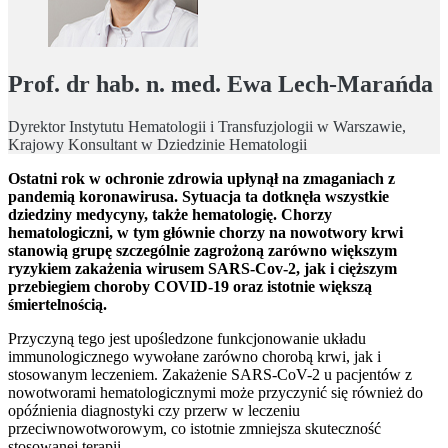
Prof. dr hab. n. med. Ewa Lech-Marańda
Dyrektor Instytutu Hematologii i Transfuzjologii w Warszawie,
Krajowy Konsultant w Dziedzinie Hematologii
Ostatni rok w ochronie zdrowia upłynął na zmaganiach z
pandemią koronawirusa. Sytuacja ta dotknęła wszystkie
dziedziny medycyny, także hematologię.
Chorzy
hematologiczni, w tym głównie chorzy na nowotwory krwi
stanowią grupę szczególnie zagrożoną zarówno większym
ryzykiem zakażenia wirusem SARS-Cov-2, jak i cięższym
przebiegiem choroby COVID-19 oraz istotnie większą
śmiertelnością.
Przyczyną tego jest upośledzone funkcjonowanie układu
immunologicznego wywołane zarówno chorobą krwi, jak i
stosowanym leczeniem. Zakażenie SARS-CoV-2 u pacjentów z
nowotworami hematologicznymi może przyczynić się również do
opóźnienia diagnostyki czy przerw w leczeniu
przeciwnowotworowym, co istotnie zmniejsza skuteczność
stosowanej terapii.