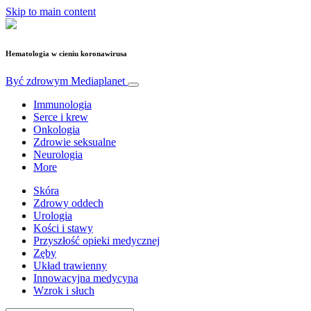
Skip to main content
Hematologia w cieniu koronawirusa
Być zdrowym
Mediaplanet
Immunologia
Serce i krew
Onkologia
Zdrowie seksualne
Neurologia
More
Skóra
Zdrowy oddech
Urologia
Kości i stawy
Przyszłość opieki medycznej
Zęby
Układ trawienny
Innowacyjna medycyna
Wzrok i słuch