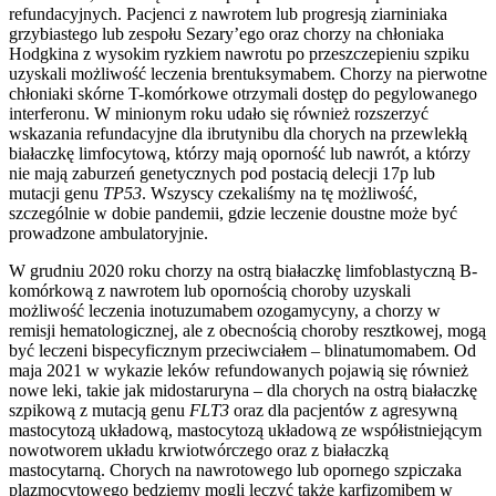
refundacyjnych. Pacjenci z nawrotem lub progresją ziarniniaka
grzybiastego lub zespołu Sezary’ego oraz chorzy na chłoniaka
Hodgkina z wysokim ryzkiem nawrotu po przeszczepieniu szpiku
uzyskali możliwość leczenia brentuksymabem. Chorzy na pierwotne
chłoniaki skórne T-komórkowe otrzymali dostęp do pegylowanego
interferonu. W minionym roku udało się również rozszerzyć
wskazania refundacyjne dla ibrutynibu dla chorych na przewlekłą
białaczkę limfocytową, którzy mają oporność lub nawrót, a którzy
nie mają zaburzeń genetycznych pod postacią delecji 17p lub
mutacji genu
TP53
. Wszyscy czekaliśmy na tę możliwość,
szczególnie w dobie pandemii, gdzie leczenie doustne może być
prowadzone ambulatoryjnie.
W grudniu 2020 roku chorzy na ostrą białaczkę limfoblastyczną B-
komórkową z nawrotem lub opornością choroby uzyskali
możliwość leczenia inotuzumabem ozogamycyny, a chorzy w
remisji hematologicznej, ale z obecnością choroby resztkowej, mogą
być leczeni bispecyficznym przeciwciałem – blinatumomabem. Od
maja 2021 w wykazie leków refundowanych pojawią się również
nowe leki, takie jak midostaruryna – dla chorych na ostrą białaczkę
szpikową z mutacją genu
FLT3
oraz dla pacjentów z agresywną
mastocytozą układową, mastocytozą układową ze współistniejącym
nowotworem układu krwiotwórczego oraz z białaczką
mastocytarną. Chorych na nawrotowego lub opornego szpiczaka
plazmocytowego będziemy mogli leczyć także karfizomibem w