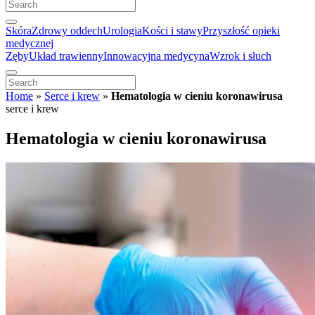
Skóra
Zdrowy oddech
Urologia
Kości i stawy
Przyszłość opieki
medycznej
Zęby
Układ trawienny
Innowacyjna medycyna
Wzrok i słuch
Home
»
Serce i krew
»
Hematologia w cieniu koronawirusa
serce i krew
Hematologia w cieniu koronawirusa