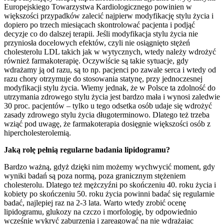
Europejskiego Towarzystwa Kardiologicznego powinien w
większości przypadków zalecić najpierw modyfikację stylu życia i
dopiero po trzech miesiącach skontrolować pacjenta i podjąć
decyzje co do dalszej terapii. Jeśli modyfikacja stylu życia nie
przyniosła docelowych efektów, czyli nie osiągnięto stężeń
cholesterolu LDL takich jak w wytycznych, wtedy należy wdrożyć
również farmakoterapię. Oczywiście są takie sytuacje, gdy
wdrażamy ją od razu, są to np. pacjenci po zawale serca i wtedy od
razu chory otrzymuje do stosowania statynę, przy jednoczesnej
modyfikacji stylu życia. Wiemy jednak, że w Polsce ta zdolność do
utrzymania zdrowego stylu życia jest bardzo mała i wynosi zaledwie
30 proc. pacjentów – tylko u tego odsetka osób udaje się wdrożyć
zasady zdrowego stylu życia długoterminowo. Dlatego też trzeba
wziąć pod uwagę, że farmakoterapia dosięgnie większości osób z
hipercholesterolemią.
Jaką rolę pełnią regularne badania lipidogramu?
Bardzo ważną, gdyż dzięki nim możemy wychwycić moment, gdy
wyniki badań są poza normą, poza granicznym stężeniem
cholesterolu. Dlatego też mężczyźni po skończeniu 40. roku życia i
kobiety po skończeniu 50. roku życia powinni badać się regularnie
badać, najlepiej raz na 2-3 lata. Warto wtedy zrobić ocenę
lipidogramu, glukozy na czczo i morfologię, by odpowiednio
wcześnie wykryć zaburzenia i zareagować na nie wdrażając