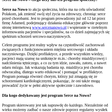
Serce na Nowo
to akcja społeczna, która ma na celu uświadomić
Polakom, jak zmienić swój styl życia na zdrowszy, chroniąc serce
przed chorobami. Jest to program prowadzony już od 12 lat przez
firmę Adamed, podejmujący działania edukacyjne głównie poprzez
stronę internetową
www.sercenanowo.pl
i wspieranie w rzetelnym
informowaniu pacjentów i specjalistów, na co dzień zajmujących się
spektrum schorzeń sercowo-naczyniowych.
Celem programu jest realny wpływ na częstotliwość zachorowań
związanych z funkcjonowaniem mięśnia sercowego i układu
naczyniowego. Dzięki profilaktyce, a przede wszystkim wiedzy,
pacjenci mają szansę na uniknięcie m.in.: choroby miażdżycowej i
nadciśnienia tętniczego, a co za tym idzie, zawału, zatoru, a nawet
udaru mózgu. Jak wskazują badania np. miażdżyca jest choroba
odwracalną, dlatego warto edukować i pomagać w profilaktyce.
Program pomaga również chorym, którzy już zmagają się ze
schorzeniami kardiologicznymi, pokazując, że oni także mogą
prowadzić życie w pełni aktywne społecznie i zawodowo.
Dla kogo dedykowany jest program Serce na Nowo?
Program skierowany jest tak naprawdę do każdego. Niezależnie od
wieku możemy zadbać o nasze zdrowie poprzez regularny wysiłek