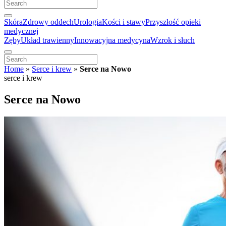
Skóra
Zdrowy oddech
Urologia
Kości i stawy
Przyszłość opieki
medycznej
Zęby
Układ trawienny
Innowacyjna medycyna
Wzrok i słuch
Home
»
Serce i krew
»
Serce na Nowo
serce i krew
Serce na Nowo