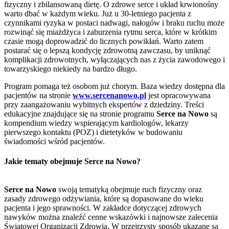
fizyczny i zbilansowaną dietę. O zdrowe serce i układ krwionośny
warto dbać w każdym wieku. Już u 30-letniego pacjenta z
czynnikami ryzyka w postaci nadwagi, nałogów i braku ruchu może
rozwinąć się miażdżyca i zaburzenia rytmu serca, które w krótkim
czasie mogą doprowadzić do licznych powikłań. Warto zatem
postarać się o lepszą kondycję zdrowotną zawczasu, by uniknąć
komplikacji zdrowotnych, wyłączających nas z życia zawodowego i
towarzyskiego niekiedy na bardzo długo.
Program pomaga też osobom już chorym. Baza wiedzy dostępna dla
pacjentów na stronie
www.sercenanowo.pl
jest opracowywana
przy zaangażowaniu wybitnych ekspertów z dziedziny. Treści
edukacyjne znajdujące się na stronie programu
Serce na Nowo
są
kompendium wiedzy wspierającym kardiologów, lekarzy
pierwszego kontaktu (POZ) i dietetyków w budowaniu
świadomości wśród pacjentów.
Jakie tematy obejmuje Serce na Nowo?
Serce na Nowo
swoją tematyką obejmuje ruch fizyczny oraz
zasady zdrowego odżywiania, które są dopasowane do wieku
pacjenta i jego sprawności. W zakładce dotyczącej zdrowych
nawyków można znaleźć cenne wskazówki i najnowsze zalecenia
Światowej Organizacji Zdrowia. W przejrzysty sposób ukazane są