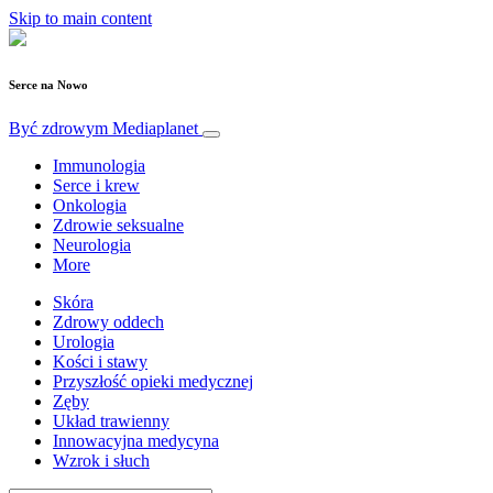
Skip to main content
Serce na Nowo
Być zdrowym
Mediaplanet
Immunologia
Serce i krew
Onkologia
Zdrowie seksualne
Neurologia
More
Skóra
Zdrowy oddech
Urologia
Kości i stawy
Przyszłość opieki medycznej
Zęby
Układ trawienny
Innowacyjna medycyna
Wzrok i słuch