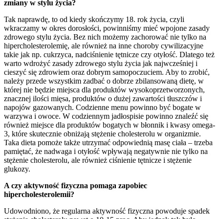
zmiany w stylu życia?
Tak naprawdę, to od kiedy skończymy 18. rok życia, czyli
wkraczamy w okres dorosłości, powinniśmy mieć wpojone zasady
zdrowego stylu życia. Bez nich możemy zachorować nie tylko na
hipercholesterolemię, ale również na inne choroby cywilizacyjne
takie jak np. cukrzyca, nadciśnienie tętnicze czy otyłość. Dlatego też
warto wdrożyć zasady zdrowego stylu życia jak najwcześniej i
cieszyć się zdrowiem oraz dobrym samopoczuciem. Aby to zrobić,
należy przede wszystkim zadbać o dobrze zbilansowaną dietę, w
której nie będzie miejsca dla produktów wysokoprzetworzonych,
znacznej ilości mięsa, produktów o dużej zawartości tłuszczów i
napojów gazowanych. Codzienne menu powinno być bogate w
warzywa i owoce. W codziennym jadłospisie powinno znaleźć się
również miejsce dla produktów bogatych w błonnik i kwasy omega-
3, które skutecznie obniżają stężenie cholesterolu w organizmie.
Taka dieta pomoże także utrzymać odpowiednią masę ciała – trzeba
pamiętać, że nadwaga i otyłość wpływają negatywnie nie tylko na
stężenie cholesterolu, ale również ciśnienie tętnicze i stężenie
glukozy.
A czy aktywność fizyczna pomaga zapobiec
hipercholesterolemii?
Udowodniono, że regularna aktywność fizyczna powoduje spadek