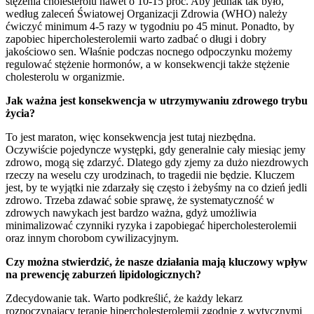
stężenia cholesterolu nawet o 10-15 proc. Aby jednak tak było,
według zaleceń Światowej Organizacji Zdrowia (WHO) należy
ćwiczyć minimum 4-5 razy w tygodniu po 45 minut. Ponadto, by
zapobiec hipercholesterolemii warto zadbać o długi i dobry
jakościowo sen. Właśnie podczas nocnego odpoczynku możemy
regulować stężenie hormonów, a w konsekwencji także stężenie
cholesterolu w organizmie.
Jak ważna jest konsekwencja w utrzymywaniu zdrowego trybu
życia?
To jest maraton, więc konsekwencja jest tutaj niezbędna.
Oczywiście pojedyncze występki, gdy generalnie cały miesiąc jemy
zdrowo, mogą się zdarzyć. Dlatego gdy zjemy za dużo niezdrowych
rzeczy na weselu czy urodzinach, to tragedii nie będzie. Kluczem
jest, by te wyjątki nie zdarzały się często i żebyśmy na co dzień jedli
zdrowo. Trzeba zdawać sobie sprawę, że systematyczność w
zdrowych nawykach jest bardzo ważna, gdyż umożliwia
minimalizować czynniki ryzyka i zapobiegać hipercholesterolemii
oraz innym chorobom cywilizacyjnym.
Czy można stwierdzić, że nasze działania mają kluczowy wpływ
na prewencję zaburzeń lipidologicznych?
Zdecydowanie tak. Warto podkreślić, że każdy lekarz
rozpoczynający terapię hipercholesterolemii zgodnie z wytycznymi