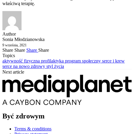
właściwą terapię.
Author
Sonia Młodzianowska
9 września, 2021
Share
Share
Share
Share
Topics
aktywność fizyczna
profilaktyka
program społeczny
serce i krew
serce na nowo
zdrowy styl życia
Next article
Być zdrowym
Terms & conditions