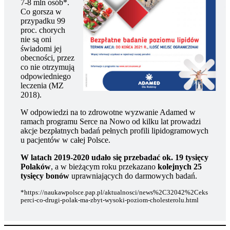
7-8 mln osób*.
Co gorsza w
przypadku 99
proc. chorych
nie są oni
świadomi jej
obecności, przez
co nie otrzymują
odpowiedniego
leczenia (MZ
2018).
W odpowiedzi na to zdrowotne wyzwanie Adamed w
ramach programu Serce na Nowo od kilku lat prowadzi
akcje bezpłatnych badań pełnych profili lipidogramowych
u pacjentów w całej Polsce.
W latach 2019-2020 udało się przebadać ok. 19 tysięcy
Polaków
, a w bieżącym roku przekazano
kolejnych 25
tysięcy bonów
uprawniających do darmowych badań.
*https://naukawpolsce.pap.pl/aktualnosci/news%2C32042%2Ceks
perci-co-drugi-polak-ma-zbyt-wysoki-poziom-cholesterolu.html