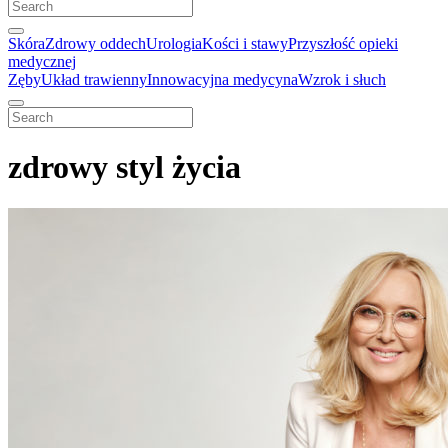
Skóra
Zdrowy oddech
Urologia
Kości i stawy
Przyszłość opieki
medycznej
Zęby
Układ trawienny
Innowacyjna medycyna
Wzrok i słuch
zdrowy styl życia