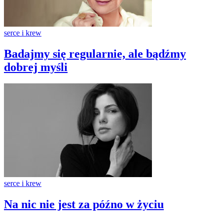
serce i krew
Badajmy się regularnie, ale bądźmy
dobrej myśli
serce i krew
Na nic nie jest za późno w życiu