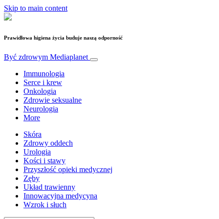
Skip to main content
Prawidłowa higiena życia buduje naszą odporność
Być zdrowym
Mediaplanet
Immunologia
Serce i krew
Onkologia
Zdrowie seksualne
Neurologia
More
Skóra
Zdrowy oddech
Urologia
Kości i stawy
Przyszłość opieki medycznej
Zęby
Układ trawienny
Innowacyjna medycyna
Wzrok i słuch