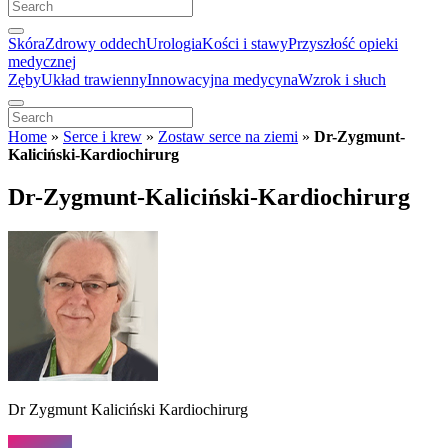
Skóra
Zdrowy oddech
Urologia
Kości i stawy
Przyszłość opieki
medycznej
Zęby
Układ trawienny
Innowacyjna medycyna
Wzrok i słuch
Home
»
Serce i krew
»
Zostaw serce na ziemi
»
Dr-Zygmunt-
Kaliciński-Kardiochirurg
Dr-Zygmunt-Kaliciński-Kardiochirurg
Dr Zygmunt Kaliciński Kardiochirurg