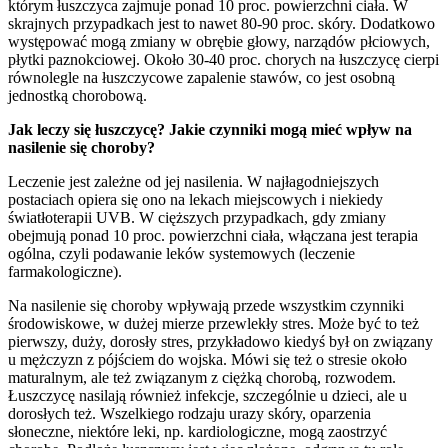
którym łuszczyca zajmuje ponad 10 proc. powierzchni ciała. W
skrajnych przypadkach jest to nawet 80-90 proc. skóry. Dodatkowo
występować mogą zmiany w obrębie głowy, narządów płciowych,
płytki paznokciowej. Około 30-40 proc. chorych na łuszczycę cierpi
równolegle na łuszczycowe zapalenie stawów, co jest osobną
jednostką chorobową.
Jak leczy się łuszczycę? Jakie czynniki mogą mieć wpływ na
nasilenie się choroby?
Leczenie jest zależne od jej nasilenia. W najłagodniejszych
postaciach opiera się ono na lekach miejscowych i niekiedy
światłoterapii UVB. W cięższych przypadkach, gdy zmiany
obejmują ponad 10 proc. powierzchni ciała, włączana jest terapia
ogólna, czyli podawanie leków systemowych (leczenie
farmakologiczne).
Na nasilenie się choroby wpływają przede wszystkim czynniki
środowiskowe, w dużej mierze przewlekły stres. Może być to też
pierwszy, duży, dorosły stres, przykładowo kiedyś był on związany
u mężczyzn z pójściem do wojska. Mówi się też o stresie około
maturalnym, ale też związanym z ciężką chorobą, rozwodem.
Łuszczycę nasilają również infekcje, szczególnie u dzieci, ale u
dorosłych też. Wszelkiego rodzaju urazy skóry, oparzenia
słoneczne, niektóre leki, np. kardiologiczne, mogą zaostrzyć