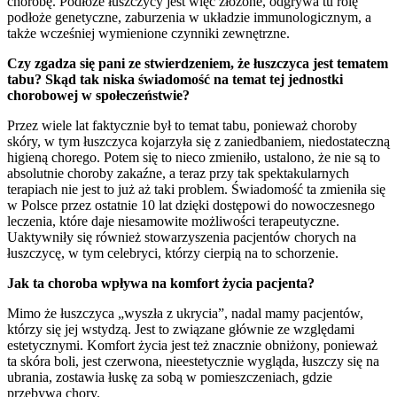
chorobę. Podłoże łuszczycy jest więc złożone, odgrywa tu rolę
podłoże genetyczne, zaburzenia w układzie immunologicznym, a
także wcześniej wymienione czynniki zewnętrzne.
Czy zgadza się pani ze stwierdzeniem, że łuszczyca jest tematem
tabu? Skąd tak niska świadomość na temat tej jednostki
chorobowej w społeczeństwie?
Przez wiele lat faktycznie był to temat tabu, ponieważ choroby
skóry, w tym łuszczyca kojarzyła się z zaniedbaniem, niedostateczną
higieną chorego. Potem się to nieco zmieniło, ustalono, że nie są to
absolutnie choroby zakaźne, a teraz przy tak spektakularnych
terapiach nie jest to już aż taki problem. Świadomość ta zmieniła się
w Polsce przez ostatnie 10 lat dzięki dostępowi do nowoczesnego
leczenia, które daje niesamowite możliwości terapeutyczne.
Uaktywniły się również stowarzyszenia pacjentów chorych na
łuszczycę, w tym celebryci, którzy cierpią na to schorzenie.
Jak ta choroba wpływa na komfort życia pacjenta?
Mimo że łuszczyca „wyszła z ukrycia”, nadal mamy pacjentów,
którzy się jej wstydzą. Jest to związane głównie ze względami
estetycznymi. Komfort życia jest też znacznie obniżony, ponieważ
ta skóra boli, jest czerwona, nieestetycznie wygląda, łuszczy się na
ubrania, zostawia łuskę za sobą w pomieszczeniach, gdzie
przebywa chory.