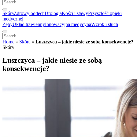
Skóra
Zdrowy oddech
Urologia
Kości i stawy
Przyszłość opieki
medycznej
Zęby
Układ trawienny
Innowacyjna medycyna
Wzrok i słuch
Home
»
Skóra
»
Łuszczyca – jakie niesie ze sobą konsekwencje?
Skóra
Łuszczyca – jakie niesie ze sobą
konsekwencje?