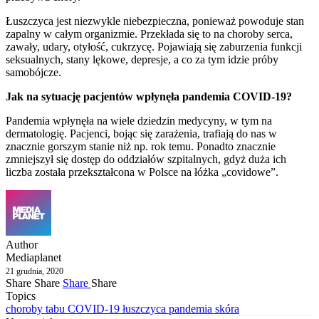
Łuszczyca jest niezwykle niebezpieczna, ponieważ powoduje stan
zapalny w całym organizmie. Przekłada się to na choroby serca,
zawały, udary, otyłość, cukrzycę. Pojawiają się zaburzenia funkcji
seksualnych, stany lękowe, depresje, a co za tym idzie próby
samobójcze.
Jak na sytuację pacjentów wpłynęła pandemia COVID-19?
Pandemia wpłynęła na wiele dziedzin medycyny, w tym na
dermatologię. Pacjenci, bojąc się zarażenia, trafiają do nas w
znacznie gorszym stanie niż np. rok temu. Ponadto znacznie
zmniejszył się dostęp do oddziałów szpitalnych, gdyż duża ich
liczba została przekształcona w Polsce na łóżka „covidowe”.
Author
Mediaplanet
21 grudnia, 2020
Share
Share
Share
Share
Topics
choroby tabu
COVID-19
łuszczyca
pandemia
skóra