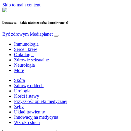
Skip to main content
Łuszczyca – jakie niesie ze sobą konsekwencje?
Być zdrowym
Mediaplanet
Immunologia
Serce i krew
Onkologia
Zdrowie seksualne
Neurologia
More
Skóra
Zdrowy oddech
Urologia
Kości i stawy
Przyszłość opieki medycznej
Zęby
Układ trawienny
Innowacyjna medycyna
Wzrok i słuch