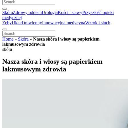
Skóra
Zdrowy oddech
Urologia
Kości i stawy
Przyszłość opieki
medycznej
Zęby
Układ trawienny
Innowacyjna medycyna
Wzrok i słuch
Home
»
Skóra
»
Nasza skóra i włosy są papierkiem
lakmusowym zdrowia
skóra
Nasza skóra i włosy są papierkiem
lakmusowym zdrowia