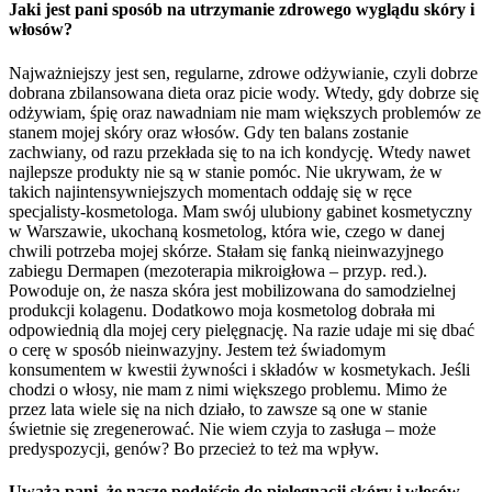
Jaki jest pani sposób na utrzymanie zdrowego wyglądu skóry i
włosów?
Najważniejszy jest sen, regularne, zdrowe odżywianie, czyli dobrze
dobrana zbilansowana dieta oraz picie wody. Wtedy, gdy dobrze się
odżywiam, śpię oraz nawadniam nie mam większych problemów ze
stanem mojej skóry oraz włosów. Gdy ten balans zostanie
zachwiany, od razu przekłada się to na ich kondycję. Wtedy nawet
najlepsze produkty nie są w stanie pomóc. Nie ukrywam, że w
takich najintensywniejszych momentach oddaję się w ręce
specjalisty-kosmetologa. Mam swój ulubiony gabinet kosmetyczny
w Warszawie, ukochaną kosmetolog, która wie, czego w danej
chwili potrzeba mojej skórze. Stałam się fanką nieinwazyjnego
zabiegu Dermapen (mezoterapia mikroigłowa – przyp. red.).
Powoduje on, że nasza skóra jest mobilizowana do samodzielnej
produkcji kolagenu. Dodatkowo moja kosmetolog dobrała mi
odpowiednią dla mojej cery pielęgnację. Na razie udaje mi się dbać
o cerę w sposób nieinwazyjny. Jestem też świadomym
konsumentem w kwestii żywności i składów w kosmetykach. Jeśli
chodzi o włosy, nie mam z nimi większego problemu. Mimo że
przez lata wiele się na nich działo, to zawsze są one w stanie
świetnie się zregenerować. Nie wiem czyja to zasługa – może
predyspozycji, genów? Bo przecież to też ma wpływ.
Uważa pani, że nasze podejście do pielęgnacji skóry i włosów