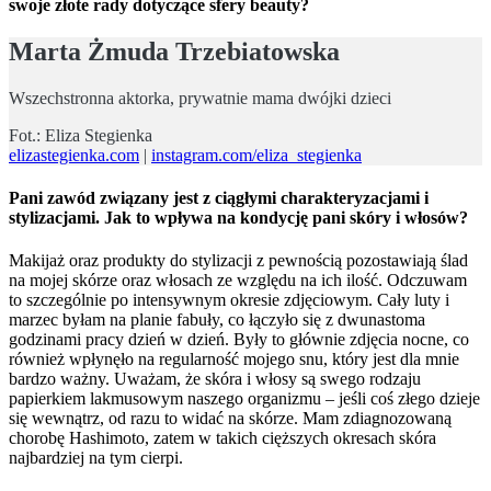
swoje złote rady dotyczące sfery beauty?
Marta Żmuda Trzebiatowska
Wszechstronna aktorka, prywatnie mama dwójki dzieci
Fot.: Eliza Stegienka
elizastegienka.com
|
instagram.com/eliza_stegienka
Pani zawód związany jest z ciągłymi charakteryzacjami i
stylizacjami. Jak to wpływa na kondycję pani skóry i włosów?
Makijaż oraz produkty do stylizacji z pewnością pozostawiają ślad
na mojej skórze oraz włosach ze względu na ich ilość. Odczuwam
to szczególnie po intensywnym okresie zdjęciowym. Cały luty i
marzec byłam na planie fabuły, co łączyło się z dwunastoma
godzinami pracy dzień w dzień. Były to głównie zdjęcia nocne, co
również wpłynęło na regularność mojego snu, który jest dla mnie
bardzo ważny. Uważam, że skóra i włosy są swego rodzaju
papierkiem lakmusowym naszego organizmu – jeśli coś złego dzieje
się wewnątrz, od razu to widać na skórze. Mam zdiagnozowaną
chorobę Hashimoto, zatem w takich cięższych okresach skóra
najbardziej na tym cierpi.