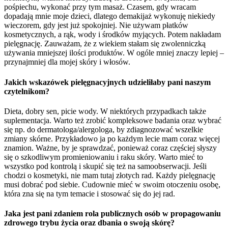
pośpiechu, wykonać przy tym masaż. Czasem, gdy wracam
dopadają mnie moje dzieci, dlatego demakijaż wykonuję niekiedy
wieczorem, gdy jest już spokojniej. Nie używam płatków
kosmetycznych, a rąk, wody i środków myjących. Potem nakładam
pielęgnację. Zauważam, że z wiekiem stałam się zwolenniczką
używania mniejszej ilości produktów. W ogóle mniej znaczy lepiej –
przynajmniej dla mojej skóry i włosów.
Jakich wskazówek pielęgnacyjnych udzieliłaby pani naszym
czytelnikom?
Dieta, dobry sen, picie wody. W niektórych przypadkach także
suplementacja. Warto też zrobić kompleksowe badania oraz wybrać
się np. do dermatologa/alergologa, by zdiagnozować wszelkie
zmiany skórne. Przykładowo ja po każdym lecie mam coraz więcej
znamion. Ważne, by je sprawdzać, ponieważ coraz częściej słyszy
się o szkodliwym promieniowaniu i raku skóry. Warto mieć to
wszystko pod kontrolą i skupić się też na samoobserwacji. Jeśli
chodzi o kosmetyki, nie mam tutaj złotych rad. Każdy pielęgnację
musi dobrać pod siebie. Cudownie mieć w swoim otoczeniu osobę,
która zna się na tym temacie i stosować się do jej rad.
Jaka jest pani zdaniem rola publicznych osób w propagowaniu
zdrowego trybu życia oraz dbania o swoją skórę?