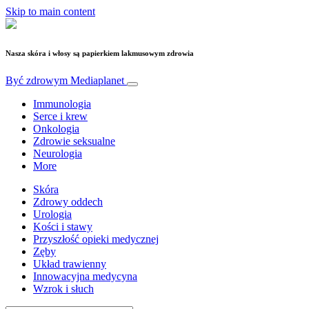
Skip to main content
Nasza skóra i włosy są papierkiem lakmusowym zdrowia
Być zdrowym
Mediaplanet
Immunologia
Serce i krew
Onkologia
Zdrowie seksualne
Neurologia
More
Skóra
Zdrowy oddech
Urologia
Kości i stawy
Przyszłość opieki medycznej
Zęby
Układ trawienny
Innowacyjna medycyna
Wzrok i słuch